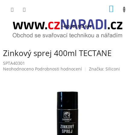
Přejít
NÁKUP
na
obsah
KOŠÍK
+420 603 912 644
Zinkový sprej 400ml TECTANE
SPTA40301
Průměrné
Neohodnoceno
Podrobnosti hodnocení
Značka:
Siliconi
hodnocení
produktu
je
0,0
z
5
hvězdiček.