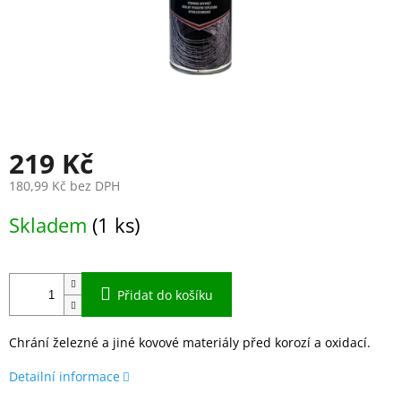
219 Kč
180,99 Kč bez DPH
Měrná
Skladem
(1 ks)
cena:
Přidat do košíku
Chrání železné a jiné kovové materiály před korozí a oxidací.
Detailní informace