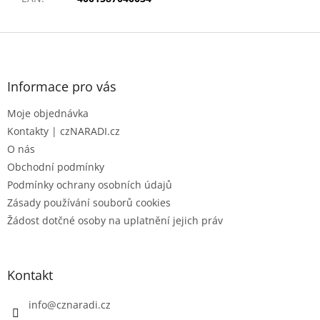
Z
á
p
a
Informace pro vás
t
Moje objednávka
í
Kontakty | czNARADI.cz
O nás
Obchodní podmínky
Podmínky ochrany osobních údajů
Zásady používání souborů cookies
Žádost dotčné osoby na uplatnění jejich práv
Kontakt
info
@
cznaradi.cz