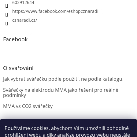
603912644
https://www.facebook.com/eshopcznaradi
cznaradi.cz/
Facebook
O svařování
Jak vybrat svářečku podle použití, ne podle katalogu.
Svářečky na elektrodu MMA jako řešení pro reálné
podmínky
MMA vs CO2 svářečky
Používáme cookies, abychom Vám umožnili pohodlné
Možnosti doručení
Nakupovani
Možností platby
prohlížení webu a díky analýze provozu webu neustále
Výběr svářečky