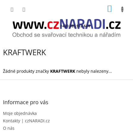
Přejít
NÁKUP
na
obsah
KOŠÍK
+420 603 912 644
KRAFTWERK
Žádné produkty značky
KRAFTWERK
nebyly nalezeny...
Z
á
p
a
Informace pro vás
t
Moje objednávka
í
Kontakty | czNARADI.cz
O nás