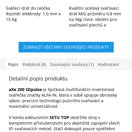
Svářecí drát do ceóčka
Kvalitní ocelový svařovací
Rozměr elektrody: 1,0 mm x
drát MIG průměru 0,8 mm
15 Kg
na 5kg cívce. Ideální pro
svařování plechů a
ocelových konstrukcí v
ochranné atmosféře CO₂
nebo argonu. Stabilní oblouk
ZOBRAZIT VŠECHNY SOUVISEJÍCÍ PRODUKTY
a...
Popis
Podobné (8)
Související soubory (1)
Hodnocení
Detailní popis produktu
aXe 200 SDpulse
je špičková multifunkční invertorová
svářečka značky ALFA IN, která v sobě spojuje obrovský
výkon, precizní technologii pulzního svařování a
maximální univerzálnost.
V tomto exkluzivním
SETU TOP
obdržíte stroj s
kompletním příslušenstvím pro okamžité zapojení všech
tří svařovacích metod. Stačí dokoupit pouze spotřební