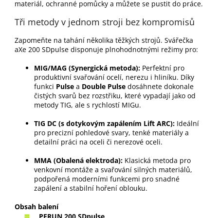
materiál, ochranné pomůcky a můžete se pustit do práce.
Tři metody v jednom stroji bez kompromisů
Zapomeňte na tahání několika těžkých strojů. Svářečka
aXe 200 SDpulse disponuje plnohodnotnými režimy pro:
MIG/MAG (Synergická metoda):
Perfektní pro
produktivní svařování ocelí, nerezu i hliníku. Díky
funkci
Pulse
a
Double Pulse
dosáhnete dokonale
čistých svarů bez rozstřiku, které vypadají jako od
metody TIG, ale s rychlostí MIGu.
TIG DC (s dotykovým zapálením Lift ARC):
Ideální
pro precizní pohledové svary, tenké materiály a
detailní práci na oceli či nerezové oceli.
MMA (Obalená elektroda):
Klasická metoda pro
venkovní montáže a svařování silných materiálů,
podpořená moderními funkcemi pro snadné
zapálení a stabilní hoření oblouku.
Obsah balení
PERUN 200 SDpulse