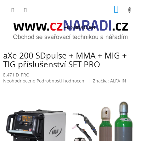
Přejít
NÁKUP
na
obsah
KOŠÍK
+420 603 912 644
aXe 200 SDpulse + MMA + MIG +
TIG příslušenství SET PRO
E.471 D_PRO
Průměrné
Neohodnoceno
Podrobnosti hodnocení
Značka:
ALFA IN
hodnocení
produktu
je
0,0
z
5
hvězdiček.