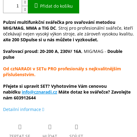
Přidat do košíku
Pulzní multifunkční svářečka pro svařování metodou
MIG/MAG, MMA a TIG DC
. Stroj pro profesionální svářeče, kteří
očekávají nejen vysoký výkon stroje, ale zároveň vysokou kvalitu.
aXe 200 SDpulse si u nás můžete i vyzkoušet.
Svařovací proud: 20-200 A, 230V/ 16A
, MIG/MAG -
Double
pulse
Od czNARADI v SETu PRO profesionály s nejkvalitnějším
příslušenstvím.
Přejete si upravit SET? Vyhotovíme Vám cenovou
nabídku
info@cznaradi.cz
Máte dotaz ke svářečce? Zavolejte
nám
603912644
Detailní informace
ZEPTAT SE
HLÍDAT
SDÍLET