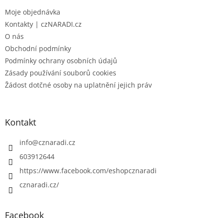
t
Moje objednávka
í
Kontakty | czNARADI.cz
O nás
Obchodní podmínky
Podmínky ochrany osobních údajů
Zásady používání souborů cookies
Žádost dotčné osoby na uplatnění jejich práv
Kontakt
info
@
cznaradi.cz
603912644
https://www.facebook.com/eshopcznaradi
cznaradi.cz/
Facebook