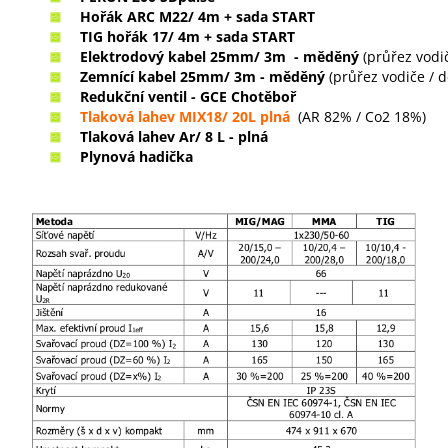
Hořák ARC M22/ 4m + sada START
TIG hořák 17/ 4m + sada START
Elektrodový kabel 25mm/ 3m
- m
ěděný
(průřez vodič
Zemnící kabel
25mm/ 3m
-
m
ěděný
(průřez vodiče / d
Redukční ventil - GCE Chotěboř
Tlaková lahev MIX18/ 20L plná
(AR 82% / Co2 18%)
Tlaková lahev Ar/ 8 L - plná
Plynová hadička