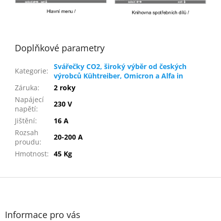
Doplňkové parametry
Svářečky CO2, široký výběr od českých
Kategorie
:
výrobců Kühtreiber, Omicron a Alfa in
Záruka
:
2 roky
Napájecí
230 V
napětí
:
Jištění
:
16 A
Rozsah
20-200 A
proudu
:
Hmotnost
:
45 Kg
Z
á
p
a
Informace pro vás