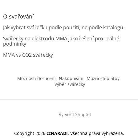
O svařování
Jak vybrat svářečku podle použití, ne podle katalogu.
Svářečky na elektrodu MMA jako řešení pro reálné
podmínky
MMA vs CO2 svářečky
Možnosti doručení
Nakupovani
Možností platby
Výběr svářečky
Vytvořil Shoptet
Copyright 2026
czNARADI
. Všechna práva vyhrazena.