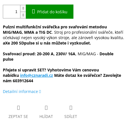
Přidat do košíku
Pulzní multifunkční svářečka pro svařování metodou
MIG/MAG, MMA a TIG DC
. Stroj pro profesionální svářeče, kteří
očekávají nejen vysoký výkon stroje, ale zároveň vysokou kvalitu.
aXe 200 SDpulse si u nás můžete i vyzkoušet.
Svařovací proud: 20-200 A, 230V/ 16A
, MIG/MAG -
Double
pulse
Přejete si upravit SET? Vyhotovíme Vám cenovou
nabídku
info@cznaradi.cz
Máte dotaz ke svářečce? Zavolejte
nám
603912644
Detailní informace
ZEPTAT SE
HLÍDAT
SDÍLET