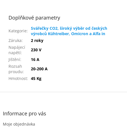
Doplňkové parametry
Svářečky CO2, široký výběr od českých
Kategorie
:
výrobců Kühtreiber, Omicron a Alfa in
Záruka
:
2 roky
Napájecí
230 V
napětí
:
Jištění
:
16 A
Rozsah
20-200 A
proudu
:
Hmotnost
:
45 Kg
Z
á
p
a
Informace pro vás
t
Moje objednávka
í