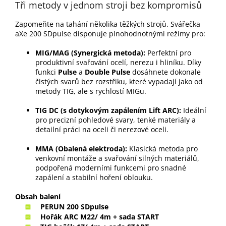
Tři metody v jednom stroji bez kompromisů
Zapomeňte na tahání několika těžkých strojů. Svářečka
aXe 200 SDpulse disponuje plnohodnotnými režimy pro:
MIG/MAG (Synergická metoda):
Perfektní pro
produktivní svařování ocelí, nerezu i hliníku. Díky
funkci
Pulse
a
Double Pulse
dosáhnete dokonale
čistých svarů bez rozstřiku, které vypadají jako od
metody TIG, ale s rychlostí MIGu.
TIG DC (s dotykovým zapálením Lift ARC):
Ideální
pro precizní pohledové svary, tenké materiály a
detailní práci na oceli či nerezové oceli.
MMA (Obalená elektroda):
Klasická metoda pro
venkovní montáže a svařování silných materiálů,
podpořená moderními funkcemi pro snadné
zapálení a stabilní hoření oblouku.
Obsah balení
PERUN 200 SDpulse
Hořák ARC M22/ 4m + sada START