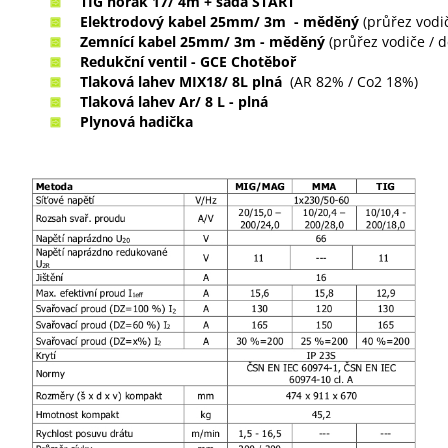
TIG hořák 17/ 4m + sada START
Elektrodový kabel 25mm/ 3m
- m
ěděný
(průřez vodič
Zemnící kabel
25mm/ 3m
-
m
ěděný
(průřez vodiče / d
Redukční ventil - GCE Chotěboř
Tlaková lahev MIX18/ 8L plná
(AR 82% / Co2 18%)
Tlaková lahev Ar/ 8 L - plná
Plynová hadička