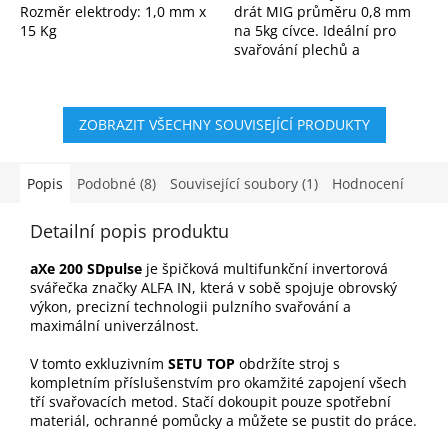
Rozměr elektrody: 1,0 mm x
drát MIG průměru 0,8 mm
15 Kg
na 5kg cívce. Ideální pro
svařování plechů a
ocelových konstrukcí v
ochranné atmosféře CO₂
nebo argonu. Stabilní oblouk
ZOBRAZIT VŠECHNY SOUVISEJÍCÍ PRODUKTY
a...
Popis
Podobné (8)
Související soubory (1)
Hodnocení
Detailní popis produktu
aXe 200 SDpulse
je špičková multifunkční invertorová
svářečka značky ALFA IN, která v sobě spojuje obrovský
výkon, precizní technologii pulzního svařování a
maximální univerzálnost.
V tomto exkluzivním
SETU TOP
obdržíte stroj s
kompletním příslušenstvím pro okamžité zapojení všech
tří svařovacích metod. Stačí dokoupit pouze spotřební
materiál, ochranné pomůcky a můžete se pustit do práce.