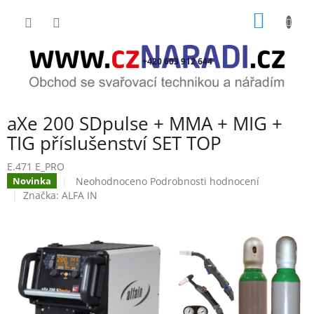
Přejít
NÁKUP
na
obsah
KOŠÍK
+420 603 912 644
aXe 200 SDpulse + MMA + MIG +
TIG příslušenství SET TOP
E.471 E_PRO
Průměrné
Neohodnoceno
Podrobnosti hodnocení
Novinka
hodnocení
Značka:
ALFA IN
produktu
je
0,0
z
5
hvězdiček.