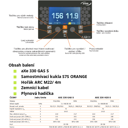
Obsah balení
aXe 330 GAS S
Samostmívací kukla S7S ORANGE
Hořák
ARC M22
/ 4m
Zemnící kabel
Plynová hadička