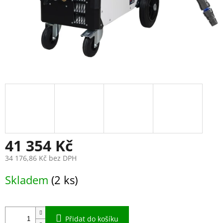
41 354 Kč
34 176,86 Kč bez DPH
Měrná
Skladem
(2 ks)
cena:
Přidat do košíku