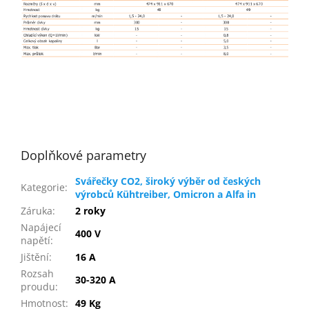
Doplňkové parametry
Svářečky CO2, široký výběr od českých
Kategorie
:
výrobců Kühtreiber, Omicron a Alfa in
Záruka
:
2 roky
Napájecí
400 V
napětí
:
Jištění
:
16 A
Rozsah
30-320 A
proudu
:
Hmotnost
:
49 Kg