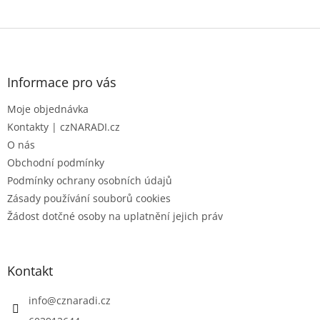
Z
á
p
a
Informace pro vás
t
Moje objednávka
í
Kontakty | czNARADI.cz
O nás
Obchodní podmínky
Podmínky ochrany osobních údajů
Zásady používání souborů cookies
Žádost dotčné osoby na uplatnění jejich práv
Kontakt
info
@
cznaradi.cz