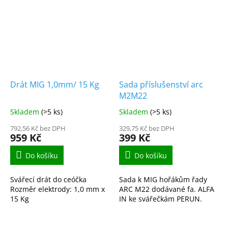
Drát MIG 1,0mm/ 15 Kg
Sada příslušenství arc
M2M22
Skladem
(>5 ks)
Skladem
(>5 ks)
792,56 Kč bez DPH
329,75 Kč bez DPH
959 Kč
399 Kč
Do košíku
Do košíku
Svářecí drát do ceóčka
Sada k MIG hořákům řady
Rozměr elektrody: 1,0 mm x
ARC M22 dodávané fa. ALFA
15 Kg
IN ke svářečkám PERUN.