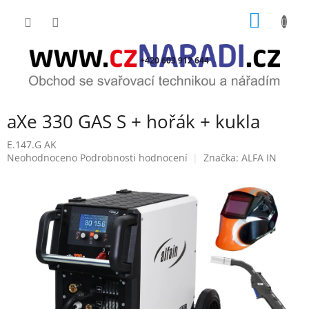
Přejít
NÁKUP
na
obsah
KOŠÍK
+420 603 912 644
aXe 330 GAS S + hořák + kukla
E.147.G AK
Průměrné
Neohodnoceno
Podrobnosti hodnocení
Značka:
ALFA IN
hodnocení
produktu
je
0,0
z
5
hvězdiček.