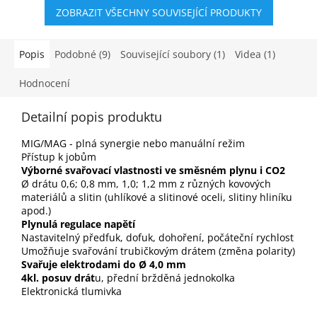
ZOBRAZIT VŠECHNY SOUVISEJÍCÍ PRODUKTY
Popis
Podobné (9)
Související soubory (1)
Videa (1)
Hodnocení
Detailní popis produktu
MIG/MAG - plná synergie nebo manuální režim
Přístup k jobům
Výborné svařovací vlastnosti ve směsném plynu i CO2
Ø drátu 0,6; 0,8 mm, 1,0; 1,2 mm z různých kovových
materiálů a slitin (uhlíkové a slitinové oceli, slitiny hliníku
apod.)
Plynulá regulace napětí
Nastavitelný předfuk, dofuk, dohoření, počáteční rychlost
Umožňuje svařování trubičkovým drátem (změna polarity)
Svařuje elektrodami do Ø 4,0 mm
4kl. posuv drát
u, přední bržděná jednokolka
Elektronická tlumivka