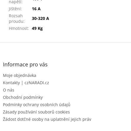
napětí
:
Jištění
:
16 A
Rozsah
30-320 A
proudu
:
Hmotnost
:
49 Kg
Z
á
p
a
Informace pro vás
t
Moje objednávka
í
Kontakty | czNARADI.cz
O nás
Obchodní podmínky
Podmínky ochrany osobních údajů
Zásady používání souborů cookies
Žádost dotčné osoby na uplatnění jejich práv