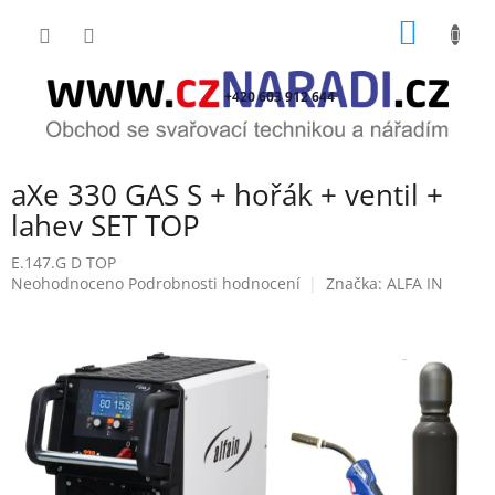
Přejít
NÁKUP
na
obsah
KOŠÍK
+420 603 912 644
aXe 330 GAS S + hořák + ventil +
lahev SET TOP
E.147.G D TOP
Průměrné
Neohodnoceno
Podrobnosti hodnocení
Značka:
ALFA IN
hodnocení
produktu
je
0,0
z
5
hvězdiček.