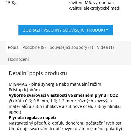
15 Kg
závitem M6, vyrobená z
kvalitní elektrolytické mědi
(E-Cu). Model 200B16xx je
navržen pro vyšší zatížení,
delší životnost a...
ZOBRAZIT VŠECHNY SOUVISEJÍCÍ PRODUKTY
Popis
Podobné (8)
Související soubory (1)
Videa (1)
Hodnocení
Detailní popis produktu
MIG/MAG - plná synergie nebo manuální režim
Přístup k jobům
Výborné svařovací vlastnosti ve směsném plynu i CO2
Ø drátu 0,6; 0,8 mm, 1,0; 1,2 mm z různých kovových
materiálů a slitin (uhlíkové a slitinové oceli, slitiny hliníku
apod.)
Plynulá regulace napětí
Nastavitelný předfuk, dofuk, dohoření, počáteční rychlost
Umožňuje svařování trubičkovým drátem (změna polarity)