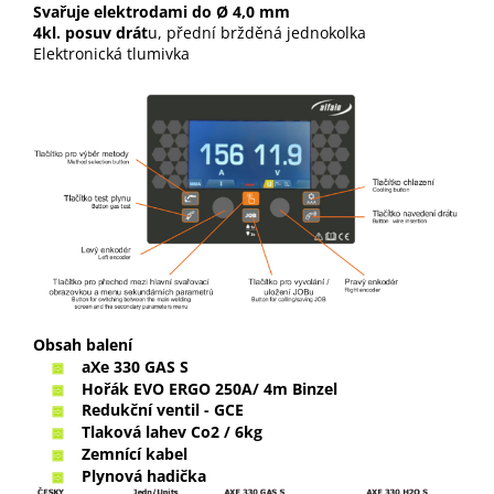
Svařuje elektrodami do Ø 4,0 mm
4kl. posuv drát
u, přední bržděná jednokolka
Elektronická tlumivka
Obsah balení
aXe 330 GAS S
Hořák EVO ERGO 250A/ 4m Binzel
Redukční ventil - GCE
Tlaková lahev
Co2
/ 6kg
Zemnící kabel
Plynová hadička