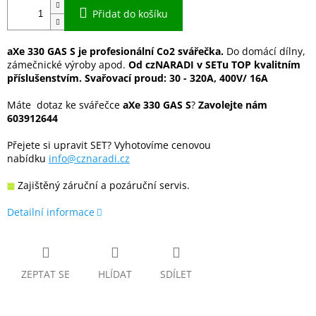
Přidat do košíku
aXe 330 GAS S je profesionální Co2 svářečka.
Do domácí dílny,
zámečnické výroby apod.
Od czNARADI v SETu TOP kvalitním
příslušenstvím.
Svařovací proud: 30 - 320A, 400V/ 16A
Máte dotaz ke svářečce
aXe 330 GAS S
?
Zavolejte nám
603912644
Přejete si upravit SET? Vyhotovíme cenovou
nabídku
info@cznaradi.cz
Zajištěný záruční a pozáruční servis.
Detailní informace
ZEPTAT SE
HLÍDAT
SDÍLET