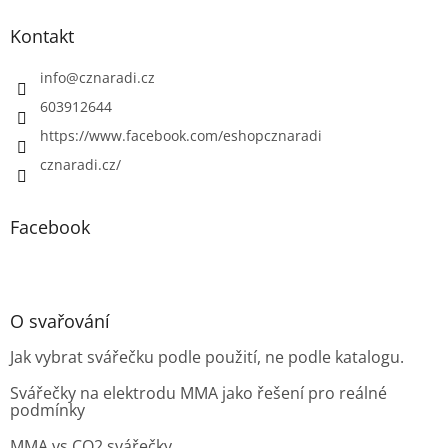
Kontakt
info
@
cznaradi.cz
603912644
https://www.facebook.com/eshopcznaradi
cznaradi.cz/
Facebook
O svařování
Jak vybrat svářečku podle použití, ne podle katalogu.
Svářečky na elektrodu MMA jako řešení pro reálné
podmínky
MMA vs CO2 svářečky