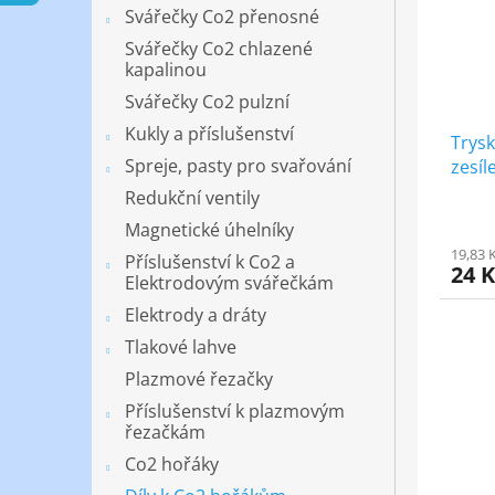
s
o
n
Svářečky Co2 přenosné
p
d
e
r
u
Svářečky Co2 chlazené
l
kapalinou
o
k
d
t
Svářečky Co2 pulzní
u
ů
Kukly a příslušenství
Trys
k
Spreje, pasty pro svařování
zesíl
t
ů
Redukční ventily
Magnetické úhelníky
19,83 
Příslušenství k Co2 a
24 
Elektrodovým svářečkám
Elektrody a dráty
Tlakové lahve
Plazmové řezačky
Příslušenství k plazmovým
řezačkám
Co2 hořáky