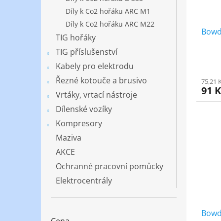
Díly k Co2 hořáku ARC M1
Díly k Co2 hořáku ARC M22
Bowd
TIG hořáky
TIG příslušenství
Kabely pro elektrodu
Řezné kotouče a brusivo
75,21 
91 
Vrtáky, vrtací nástroje
Dílenské vozíky
Kompresory
Maziva
AKCE
Ochranné pracovní pomůcky
Elektrocentrály
Bowd