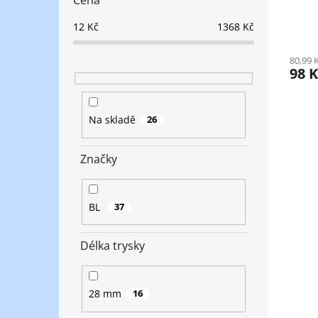
Cena
12
Kč
1368
Kč
80,99 
98 
Na skladě
26
Značky
BL
37
Délka trysky
28 mm
16