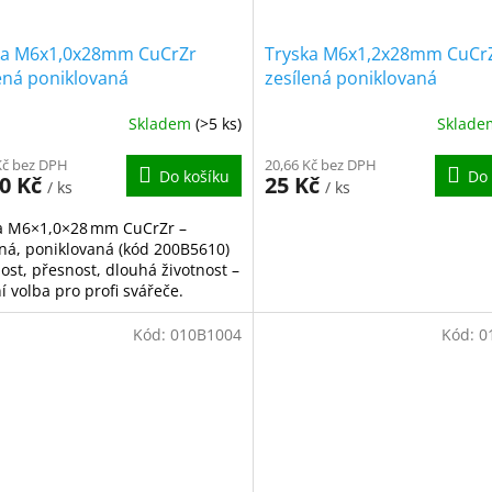
ka M6x1,0x28mm CuCrZr
Tryska M6x1,2x28mm CuCr
ená poniklovaná
zesílená poniklovaná
Skladem
(>5 ks)
Sklad
Kč bez DPH
20,66 Kč bez DPH
Do košíku
Do 
50 Kč
25 Kč
/ ks
/ ks
a M6×1,0×28 mm CuCrZr –
ená, poniklovaná (kód 200B5610)
ost, přesnost, dlouhá životnost –
í volba pro profi svářeče.
Kód:
010B1004
Kód:
0