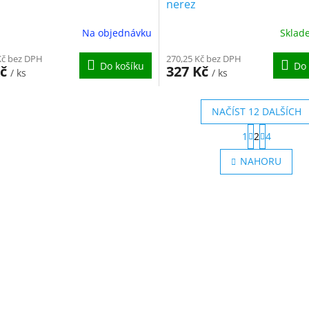
nerez
Na objednávku
Skla
Kč bez DPH
270,25 Kč bez DPH
Do košíku
Do 
Kč
327 Kč
/ ks
/ ks
NAČÍST 12 DALŠÍCH
S
1
2
4
t
O
r
v
NAHORU
á
l
n
á
k
d
o
a
v
c
á
í
n
p
í
r
v
k
y