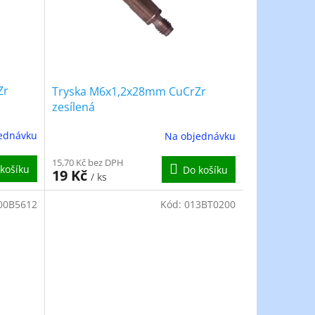
Zr
Tryska M6x1,2x28mm CuCrZr
zesílená
ednávku
Na objednávku
15,70 Kč bez DPH
košíku
Do košíku
19 Kč
/ ks
00B5612
Kód:
013BT0200