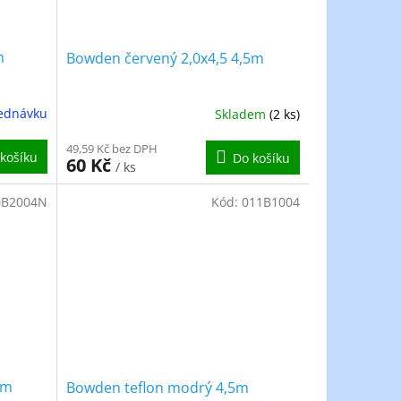
m
Bowden červený 2,0x4,5 4,5m
ednávku
Skladem
(2 ks)
49,59 Kč bez DPH
košíku
Do košíku
60 Kč
/ ks
0B2004N
Kód:
011B1004
5m
Bowden teflon modrý 4,5m