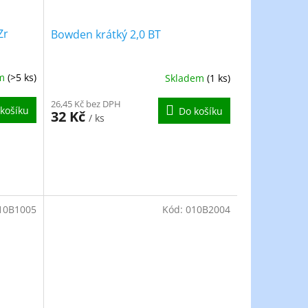
Zr
Bowden krátký 2,0 BT
em
(>5 ks)
Skladem
(1 ks)
26,45 Kč bez DPH
košíku
Do košíku
32 Kč
/ ks
10B1005
Kód:
010B2004