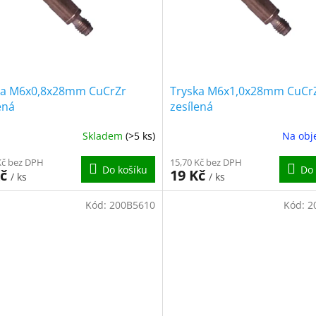
ka M6x0,8x28mm CuCrZr
Tryska M6x1,0x28mm CuCr
ená
zesílená
Skladem
(>5 ks)
Na obj
Kč bez DPH
15,70 Kč bez DPH
Do košíku
Do 
Kč
19 Kč
/ ks
/ ks
Kód:
200B5610
Kód:
2