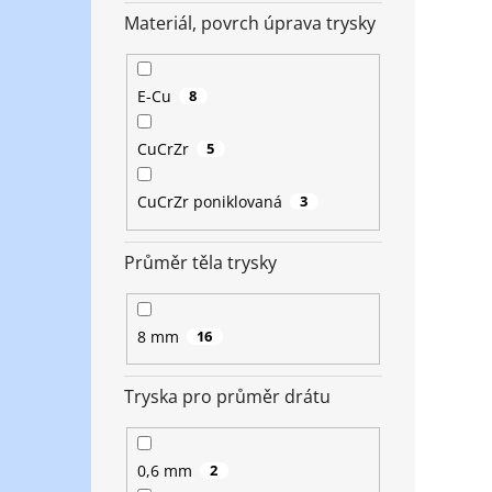
Materiál, povrch úprava trysky
E-Cu
8
CuCrZr
5
CuCrZr poniklovaná
3
Průměr těla trysky
8 mm
16
Tryska pro průměr drátu
0,6 mm
2