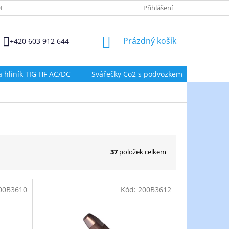
DMÍNKY OCHRANY OSOBNÍCH ÚDAJŮ
ZÁSADY POUŽÍVÁNÍ SOUBORŮ
Přihlášení
NÁKUPNÍ
Prázdný košík
+420 603 912 644
KOŠÍK
a hliník TIG HF AC/DC
Svářečky Co2 s podvozkem
Svářeč
37
položek celkem
00B3610
Kód:
200B3612