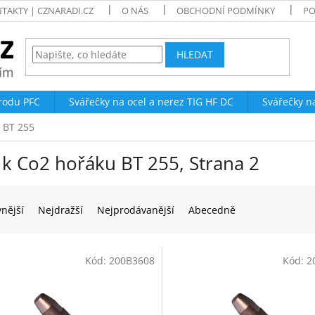
TAKTY | CZNARADI.CZ
O NÁS
OBCHODNÍ PODMÍNKY
PO
HLEDAT
trodu PFC
Svářečky na ocel a nerez TIG HF DC
Svářečky n
u BT 255
y k Co2 hořáku BT 255
, Strana 2
vnější
Nejdražší
Nejprodávanější
Abecedně
Kód:
200B3608
Kód:
2