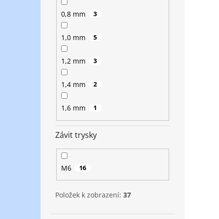
0,8 mm
3
1,0 mm
5
1,2 mm
3
1,4 mm
2
1,6 mm
1
Závit trysky
M6
16
Položek k zobrazení:
37