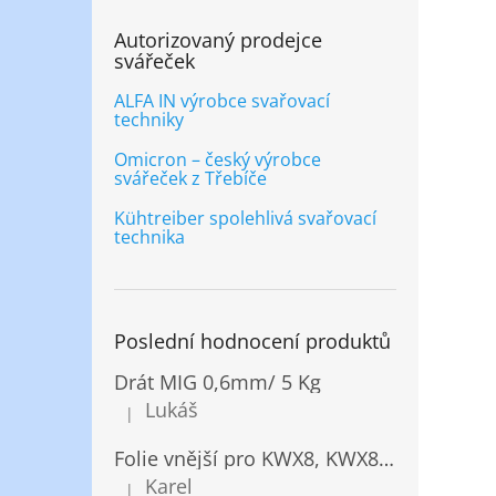
Autorizovaný prodejce
svářeček
ALFA IN výrobce svařovací
techniky
Omicron – český výrobce
svářeček z Třebíče
Kühtreiber spolehlivá svařovací
technika
Poslední hodnocení produktů
Drát MIG 0,6mm/ 5 Kg
Lukáš
|
Hodnocení produktu je 5 z 5 hvězdiček.
Folie vnější pro KWX8, KWX820/ 10ks
Karel
|