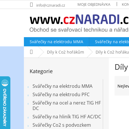
Přejít
MOJE OBJEDNÁVKA
KON
info@cznaradi.cz
na
obsah
Svářečky na elektrodu MMA
Svářečky na elek
Domů
Díly k Co2 hořákům
Díly k Co2 hořák
P
Díl
o
Přeskočit
Kategorie
kategorie
s
Ř
t
a
r
Svářečky na elektrodu MMA
Nejle
z
a
Svářečky na elektrodu PFC
e
n
Svářečky na ocel a nerez TIG HF
V
n
n
DC
ý
í
í
p
p
Svářečky na hliník TIG HF AC/DC
p
i
r
a
Svářečky Co2 s podvozkem