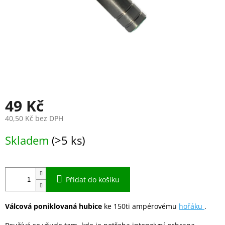
49 Kč
40,50 Kč bez DPH
Měrná
Skladem
(>5 ks)
cena:
Přidat do košíku
Válcová poniklovaná hubice
ke 150ti ampérovému
hořáku
.