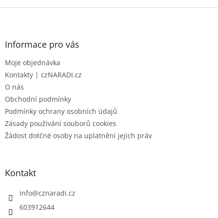
Z
á
p
a
Informace pro vás
t
Moje objednávka
í
Kontakty | czNARADI.cz
O nás
Obchodní podmínky
Podmínky ochrany osobních údajů
Zásady používání souborů cookies
Žádost dotčné osoby na uplatnění jejich práv
Kontakt
info
@
cznaradi.cz
603912644