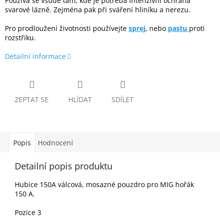
Používá se všude tam, kde je potřeba intenzivní ochrana
svarové lázně. Zejména pak při sváření hliníku a nerezu.
Pro prodloužení životnosti používejte
sprej
, nebo
pastu
proti
rozstřiku.
Detailní informace
ZEPTAT SE
HLÍDAT
SDÍLET
Popis
Hodnocení
Detailní popis produktu
Hubice 150A válcová, mosazné pouzdro pro MIG hořák
150 A.
Pozice 3