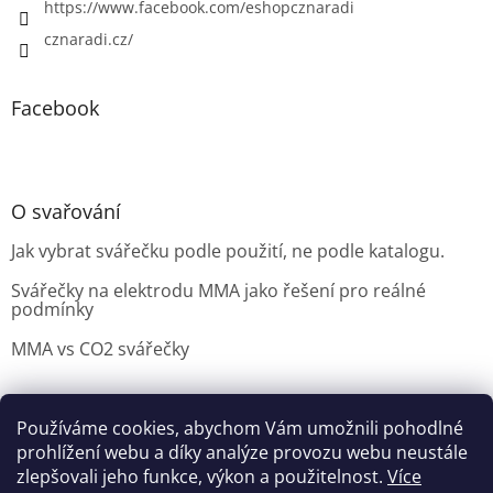
https://www.facebook.com/eshopcznaradi
cznaradi.cz/
Facebook
O svařování
Jak vybrat svářečku podle použití, ne podle katalogu.
Svářečky na elektrodu MMA jako řešení pro reálné
podmínky
MMA vs CO2 svářečky
Používáme cookies, abychom Vám umožnili pohodlné
Možnosti doručení
Nakupovani
Možností platby
prohlížení webu a díky analýze provozu webu neustále
Výběr svářečky
zlepšovali jeho funkce, výkon a použitelnost.
Více