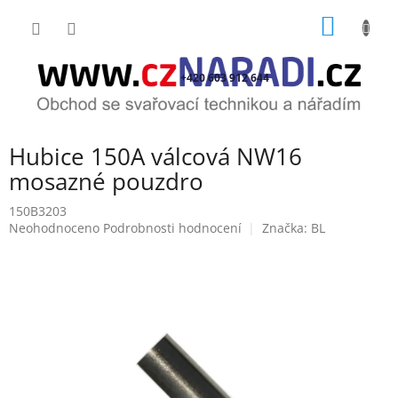
Přejít
NÁKUP
na
obsah
KOŠÍK
+420 603 912 644
Hubice 150A válcová NW16
mosazné pouzdro
150B3203
Průměrné
Neohodnoceno
Podrobnosti hodnocení
Značka:
BL
hodnocení
produktu
je
0,0
z
5
hvězdiček.