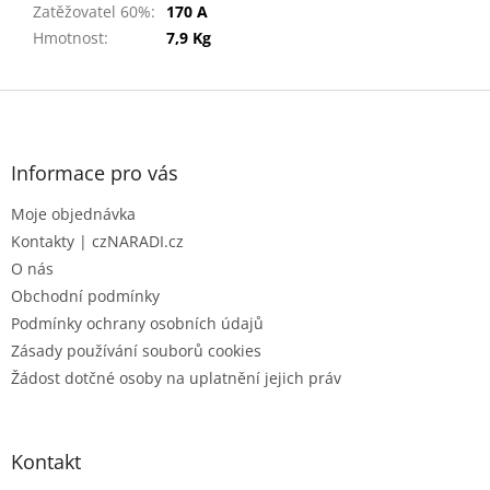
Zatěžovatel 60%
:
170 A
Hmotnost
:
7,9 Kg
Z
á
p
a
Informace pro vás
t
Moje objednávka
í
Kontakty | czNARADI.cz
O nás
Obchodní podmínky
Podmínky ochrany osobních údajů
Zásady používání souborů cookies
Žádost dotčné osoby na uplatnění jejich práv
Kontakt