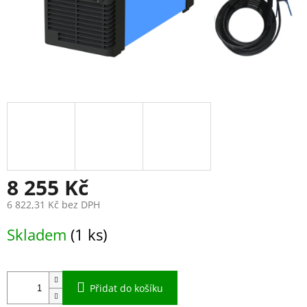
8 255 Kč
6 822,31 Kč bez DPH
Měrná
Skladem
(1 ks)
cena:
Přidat do košíku