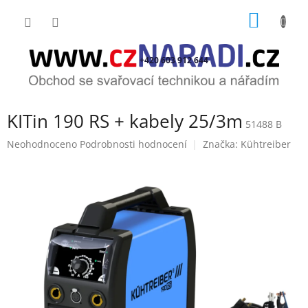
Přejít
NÁKUP
na
obsah
KOŠÍK
+420 603 912 644
KITin 190 RS + kabely 25/3m
51488 B
Průměrné
Neohodnoceno
Podrobnosti hodnocení
Značka:
Kühtreiber
hodnocení
produktu
je
0,0
z
5
hvězdiček.