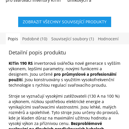
pro svařovací invertory KITin
uhlíkových a
165, KITin 150, KITin 170,
nízkolegovaných ocelí.
KITin 190 a další. ...
Vysoká kvalita, stabilní
oblouk. Rychlé dodání na...
ZOBRAZIT VŠECHNY SOUVISEJÍCÍ PRODUKTY
Popis
Podobné (10)
Související soubory (1)
Hodnocení
Detailní popis produktu
KITin 190 RS
invertorová svářečka nové generace s vyšším
výkonem, lepšími parametry, novými funkcemi a
designem. Jsou určené
pro průmyslové a profesionální
použití
. Jsou konstruovány s využitím vysokofrekvenční
technologie s rychlou regulací svařovacího proudu.
Stroje se vyznačují vysokými zatěžovateli (130 A na 100 %)
a výkonem, nízkou spotřebou elektrické energie a
vynikajícími svařovacími vlastnostmi. Jsou lehké, malých
rozměrů a spolehlivé. Tyto stroje jsou určeny do provozů,
kde je kladen důraz na maximální užitnou hodnotu a
vysoký výkon za příznivou cenu.
Bezproblémové
svařování na dlouhých prodlužovacích kabelech
.