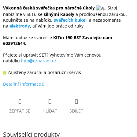
Výkonná česká svářečka pro náročné úkoly
. Stroj
nabízíme v SETu se
silnými kabely
a prodlouženou zárukou.
Koukněte se na nabídku
svářecích kukel
a nezapomeňte
na
elektrody
, ať Vám jde práce od ruky.
Máte dotaz ke svářečce
KITin 190 RS?
Zavolejte nám
603912644.
Přejete si upravit SET? Vyhotovíme Vám cenovou
nabídku
info@cznaradi.cz
Zajištěný záruční a pozáruční servis
Detailní informace
ZEPTAT SE
HLÍDAT
SDÍLET
Související produkty