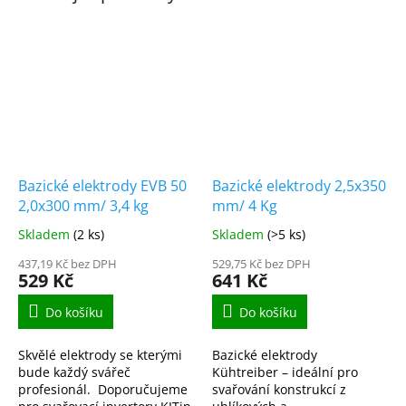
Bazické elektrody EVB 50
Bazické elektrody 2,5x350
2,0x300 mm/ 3,4 kg
mm/ 4 Kg
Skladem
(2 ks)
Skladem
(>5 ks)
437,19 Kč bez DPH
529,75 Kč bez DPH
529 Kč
641 Kč
Do košíku
Do košíku
Skvělé elektrody se kterými
Bazické elektrody
bude každý svářeč
Kühtreiber – ideální pro
profesionál. Doporučujeme
svařování konstrukcí z