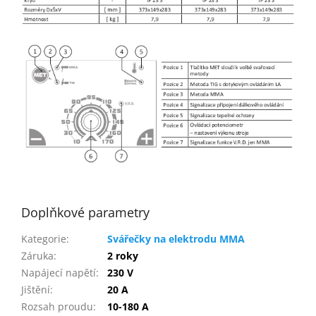
Doplňkové parametry
Kategorie
:
Svářečky na elektrodu MMA
Záruka
:
2 roky
Napájecí napětí
:
230 V
Jištění
:
20 A
Rozsah proudu
:
10-180 A