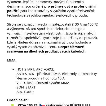
výkonem, lepšími parametry, novými funkcemi a
designem. Jsou určené
pro průmyslové a profesionální
použití
. Jsou konstruovány s využitím vysokofrekvenční
technologie s rychlou regulací svařovacího proudu.
Stroje se vyznačují vysokými zatěžovateli (130 A na 100 %)
a výkonem, nízkou spotřebou elektrické energie a
vynikajícími svařovacími vlastnostmi. Jsou lehké, malých
rozměrů a spolehlivé. Tyto stroje jsou určeny do provozů,
kde je kladen důraz na maximální užitnou hodnotu a
vysoký výkon za příznivou cenu.
Bezproblémové
svařování na dlouhých prodlužovacích kabelech
.
MMA
HOT START, ARC FORCE
ANTI STICK - při zkratu svař. elektrody automaticky
klesne proud na hodnotu 10 A
V.R.D. bezpečnostní systém MMA
SOFT START
ARC FORCE
Obsah balení
KITin 190 RS
český výrobce KÜHTREIBER