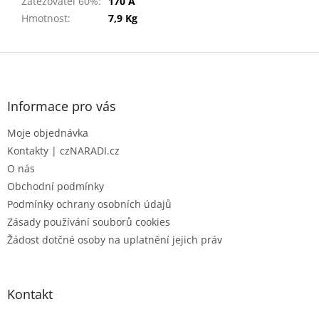
Zatěžovatel 60%
:
170 A
Hmotnost
:
7,9 Kg
Z
á
p
a
Informace pro vás
t
Moje objednávka
í
Kontakty | czNARADI.cz
O nás
Obchodní podmínky
Podmínky ochrany osobních údajů
Zásady používání souborů cookies
Žádost dotčné osoby na uplatnění jejich práv
Kontakt