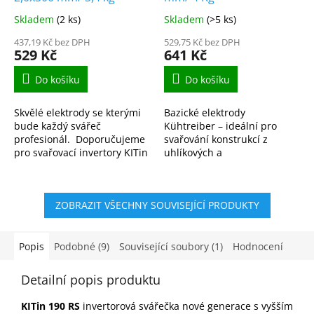
Skladem
(2 ks)
Skladem
(>5 ks)
437,19 Kč bez DPH
529,75 Kč bez DPH
529 Kč
641 Kč
Do košíku
Do košíku
Skvělé elektrody se kterými
Bazické elektrody
bude každý svářeč
Kühtreiber – ideální pro
profesionál. Doporučujeme
svařování konstrukcí z
pro svařovací invertory KITin
uhlíkových a
165, KITin 150, KITin 170,
nízkolegovaných ocelí.
KITin 190 a další. ...
Vysoká kvalita, stabilní
oblouk. Rychlé dodání na...
ZOBRAZIT VŠECHNY SOUVISEJÍCÍ PRODUKTY
Popis
Podobné (9)
Související soubory (1)
Hodnocení
Detailní popis produktu
KITin 190 RS
invertorová svářečka nové generace s vyšším