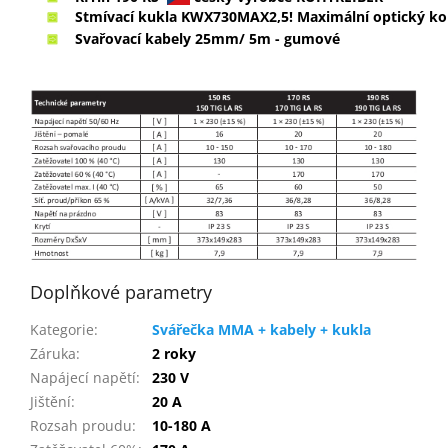
Stmívací kukla
KWX730MAX2,5! Maximální optický ko
Svařovací kabely 25mm/ 5m - gumové
Doplňkové parametry
Kategorie
:
Svářečka MMA + kabely + kukla
Záruka
:
2 roky
Napájecí napětí
:
230 V
Jištění
:
20 A
Rozsah proudu
:
10-180 A