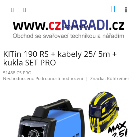
Přejít
NÁKUP
na
obsah
KOŠÍK
+420 603 912 644
KITin 190 RS + kabely 25/ 5m +
kukla SET PRO
51488 C5 PRO
Průměrné
Neohodnoceno
Podrobnosti hodnocení
Značka:
Kühtreiber
hodnocení
produktu
je
0,0
z
5
hvězdiček.