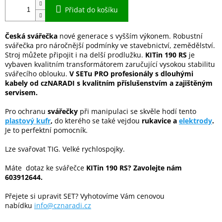
Přidat do košíku
Česká svářečka
nové generace s vyšším výkonem. Robustní
svářečka pro náročnější podmínky ve stavebnictví, zemědělství.
Stroj můžete připojit i na delší prodlužku.
KITin 190 RS
je
vybaven kvalitním transformátorem zaručující vysokou stabilitu
svářecího oblouku.
V SETu PRO profesionály s dlouhými
kabely od czNARADI s kvalitním příslušenstvím a zajištěným
servisem.
Pro ochranu
svářečky
při manipulaci se skvěle hodí tento
plastový kufr
,
do kterého se také vejdou
rukavice a
elektrody
.
Je to perfektní pomocník.
Lze svařovat TIG. Velké rychlospojky.
Máte dotaz ke svářečce
KITin 190 RS?
Zavolejte nám
603912644.
Přejete si upravit SET? Vyhotovíme Vám cenovou
nabídku
info@cznaradi.cz