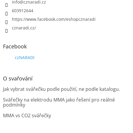
info
@
cznaradi.cz
603912644
https://www.facebook.com/eshopcznaradi
cznaradi.cz/
Facebook
czNARADI
O svařování
Jak vybrat svářečku podle použití, ne podle katalogu.
Svářečky na elektrodu MMA jako řešení pro reálné
podmínky
MMA vs CO2 svářečky