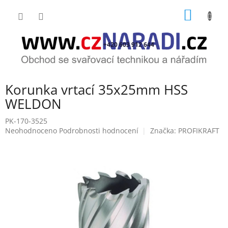
Přejít
NÁKUP
na
obsah
KOŠÍK
+420 603 912 644
Korunka vrtací 35x25mm HSS
WELDON
PK-170-3525
Průměrné
Neohodnoceno
Podrobnosti hodnocení
Značka:
PROFIKRAFT
hodnocení
produktu
je
0,0
z
5
hvězdiček.