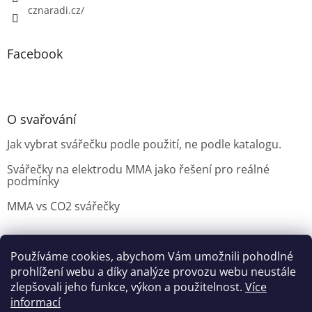
cznaradi.cz/
Facebook
O svařování
Jak vybrat svářečku podle použití, ne podle katalogu.
Svářečky na elektrodu MMA jako řešení pro reálné
podmínky
MMA vs CO2 svářečky
Používáme cookies, abychom Vám umožnili pohodlné
Možnosti doručení
Nakupovani
Možností platby
prohlížení webu a díky analýze provozu webu neustále
Výběr svářečky
zlepšovali jeho funkce, výkon a použitelnost.
Více
informací