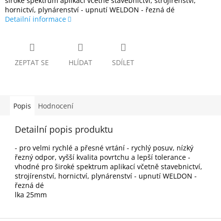
široké spektrum aplikací včetně stavebnictví, strojírenství,
hornictví, plynárenství - upnutí WELDON - řezná dé
Detailní informace
ZEPTAT SE
HLÍDAT
SDÍLET
Popis
Hodnocení
Detailní popis produktu
- pro velmi rychlé a přesné vrtání - rychlý posuv, nízký
řezný odpor, vyšší kvalita povrtchu a lepší tolerance -
vhodné pro široké spektrum aplikací včetně stavebnictví,
strojírenství, hornictví, plynárenství - upnutí WELDON -
řezná dé
lka 25mm