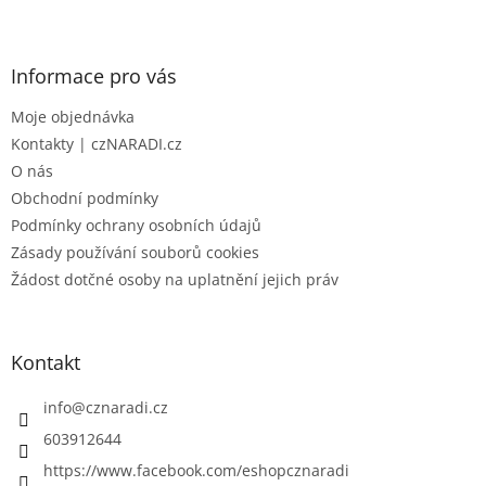
Z
á
p
a
Informace pro vás
t
Moje objednávka
í
Kontakty | czNARADI.cz
O nás
Obchodní podmínky
Podmínky ochrany osobních údajů
Zásady používání souborů cookies
Žádost dotčné osoby na uplatnění jejich práv
Kontakt
info
@
cznaradi.cz
603912644
https://www.facebook.com/eshopcznaradi