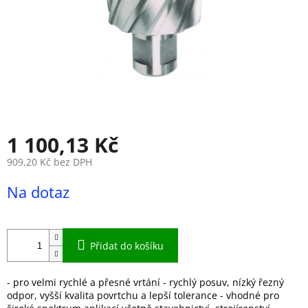
1 100,13 Kč
909,20 Kč bez DPH
Měrná
Na dotaz
cena:
Přidat do košíku
- pro velmi rychlé a přesné vrtání - rychlý posuv, nízký řezný
odpor, vyšší kvalita povrtchu a lepší tolerance - vhodné pro