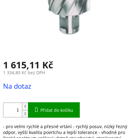
1 615,11 Kč
1 334,80 Kč bez DPH
Měrná
Na dotaz
cena:
Přidat do košíku
- pro velmi rychlé a přesné vrtání - rychlý posuv, nízký řezný
odpor, vyšší kvalita povrtchu a lepší tolerance - vhodné pro