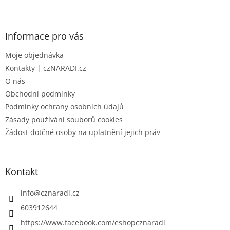
Z
á
p
a
Informace pro vás
t
Moje objednávka
í
Kontakty | czNARADI.cz
O nás
Obchodní podmínky
Podmínky ochrany osobních údajů
Zásady používání souborů cookies
Žádost dotčné osoby na uplatnění jejich práv
Kontakt
info
@
cznaradi.cz
603912644
https://www.facebook.com/eshopcznaradi