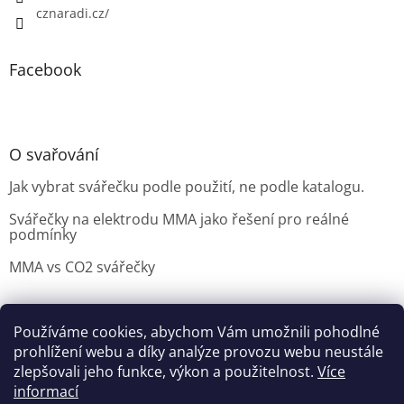
cznaradi.cz/
Facebook
O svařování
Jak vybrat svářečku podle použití, ne podle katalogu.
Svářečky na elektrodu MMA jako řešení pro reálné
podmínky
MMA vs CO2 svářečky
Používáme cookies, abychom Vám umožnili pohodlné
Možnosti doručení
Nakupovani
Možností platby
prohlížení webu a díky analýze provozu webu neustále
Výběr svářečky
zlepšovali jeho funkce, výkon a použitelnost.
Více
informací