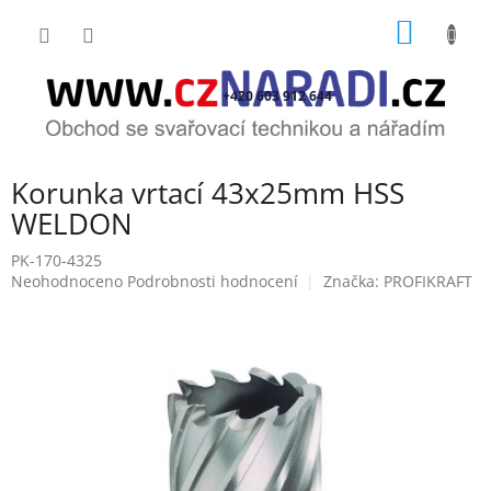
Přejít
NÁKUP
na
obsah
KOŠÍK
+420 603 912 644
Korunka vrtací 43x25mm HSS
WELDON
PK-170-4325
Průměrné
Neohodnoceno
Podrobnosti hodnocení
Značka:
PROFIKRAFT
hodnocení
produktu
je
0,0
z
5
hvězdiček.