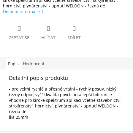
široké spektrum aplikací včetně stavebnictví, strojírenství,
hornictví, plynárenství - upnutí WELDON - řezná dé
Detailní informace
ZEPTAT SE
HLÍDAT
SDÍLET
Popis
Hodnocení
Detailní popis produktu
- pro velmi rychlé a přesné vrtání - rychlý posuv, nízký
řezný odpor, vyšší kvalita povrtchu a lepší tolerance -
vhodné pro široké spektrum aplikací včetně stavebnictví,
strojírenství, hornictví, plynárenství - upnutí WELDON -
řezná dé
lka 25mm