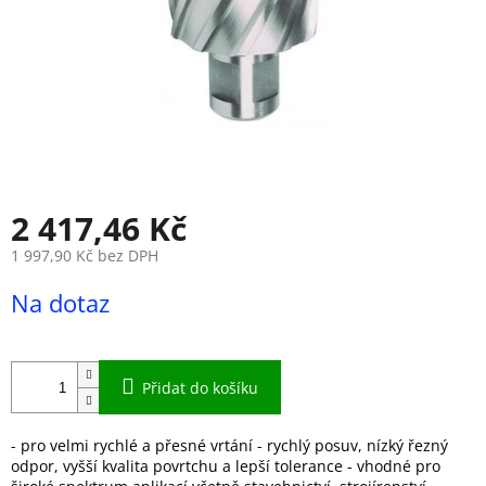
2 417,46 Kč
1 997,90 Kč bez DPH
Měrná
Na dotaz
cena:
Přidat do košíku
- pro velmi rychlé a přesné vrtání - rychlý posuv, nízký řezný
odpor, vyšší kvalita povrtchu a lepší tolerance - vhodné pro