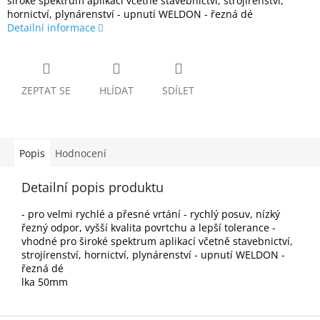
široké spektrum aplikací včetně stavebnictví, strojírenství,
hornictví, plynárenství - upnutí WELDON - řezná dé
Detailní informace
ZEPTAT SE
HLÍDAT
SDÍLET
Popis
Hodnocení
Detailní popis produktu
- pro velmi rychlé a přesné vrtání - rychlý posuv, nízký
řezný odpor, vyšší kvalita povrtchu a lepší tolerance -
vhodné pro široké spektrum aplikací včetně stavebnictví,
strojírenství, hornictví, plynárenství - upnutí WELDON -
řezná dé
lka 50mm