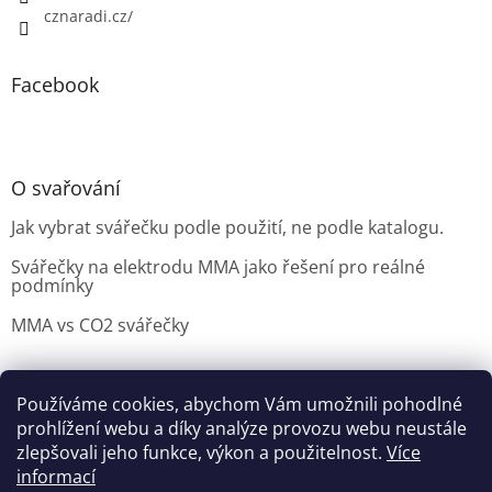
cznaradi.cz/
Facebook
O svařování
Jak vybrat svářečku podle použití, ne podle katalogu.
Svářečky na elektrodu MMA jako řešení pro reálné
podmínky
MMA vs CO2 svářečky
Používáme cookies, abychom Vám umožnili pohodlné
Možnosti doručení
Nakupovani
Možností platby
prohlížení webu a díky analýze provozu webu neustále
Výběr svářečky
zlepšovali jeho funkce, výkon a použitelnost.
Více
informací