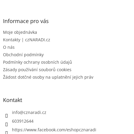
Z
á
p
a
Informace pro vás
t
Moje objednávka
í
Kontakty | czNARADI.cz
O nás
Obchodní podmínky
Podmínky ochrany osobních údajů
Zásady používání souborů cookies
Žádost dotčné osoby na uplatnění jejich práv
Kontakt
info
@
cznaradi.cz
603912644
https://www.facebook.com/eshopcznaradi