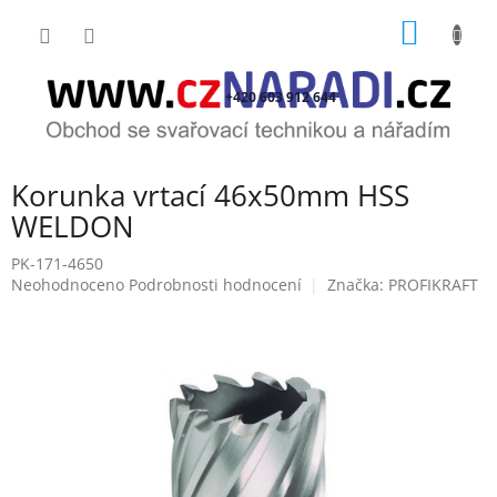
Přejít
NÁKUP
na
obsah
KOŠÍK
+420 603 912 644
Korunka vrtací 46x50mm HSS
WELDON
PK-171-4650
Průměrné
Neohodnoceno
Podrobnosti hodnocení
Značka:
PROFIKRAFT
hodnocení
produktu
je
0,0
z
5
hvězdiček.