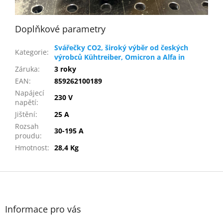
Doplňkové parametry
Svářečky CO2, široký výběr od českých
Kategorie
:
výrobců Kühtreiber, Omicron a Alfa in
Záruka
:
3 roky
EAN
:
859262100189
Napájecí
230 V
napětí
:
Jištění
:
25 A
Rozsah
30-195 A
proudu
:
Hmotnost
:
28,4 Kg
Z
á
p
a
Informace pro vás
t