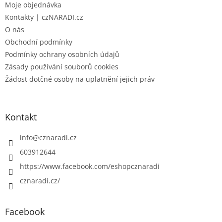
Moje objednávka
í
Kontakty | czNARADI.cz
O nás
Obchodní podmínky
Podmínky ochrany osobních údajů
Zásady používání souborů cookies
Žádost dotčné osoby na uplatnění jejich práv
Kontakt
info
@
cznaradi.cz
603912644
https://www.facebook.com/eshopcznaradi
cznaradi.cz/
Facebook