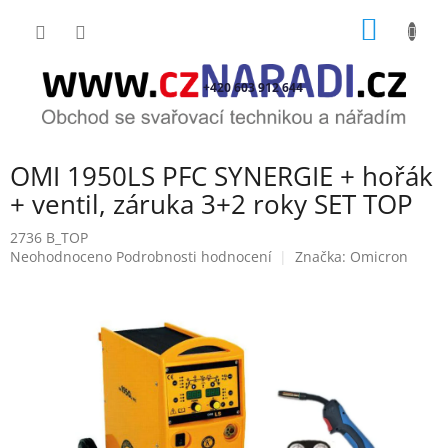
Přejít
NÁKUP
na
obsah
KOŠÍK
+420 603 912 644
OMI 1950LS PFC SYNERGIE + hořák
+ ventil, záruka 3+2 roky SET TOP
2736 B_TOP
Průměrné
Neohodnoceno
Podrobnosti hodnocení
Značka:
Omicron
hodnocení
produktu
je
0,0
z
5
hvězdiček.