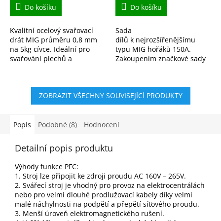
Do košíku
Do košíku
Kvalitní ocelový svařovací
Sada
drát MIG průměru 0,8 mm
dílů k nejrozšířenějšímu
na 5kg cívce. Ideální pro
typu MIG hořáků 150A.
svařování plechů a
Zakoupením značkové sady
ocelových konstrukcí v
Binzel, tak máte vždy
ochranné atmosféře CO₂
potřebný materiál po ruce.
nebo argonu. Stabilní oblouk
ZOBRAZIT VŠECHNY SOUVISEJÍCÍ PRODUKTY
a...
Popis
Podobné (8)
Hodnocení
Detailní popis produktu
Výhody funkce PFC:
1. Stroj lze připojit ke zdroji proudu AC 160V – 265V.
2. Svářecí stroj je vhodný pro provoz na elektrocentrálách
nebo pro velmi dlouhé prodlužovací kabely díky velmi
malé náchylnosti na podpětí a přepětí síťového proudu.
3. Menší úroveň elektromagnetického rušení.