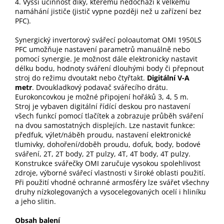
4. Vyšší účinnost díky, kterému nedochází k velkému
namáhání jističe (jistič vypne později než u zařízení bez
PFC).
Synergický invertorový svářecí poloautomat OMI 1950LS
PFC umožňuje nastavení parametrů manuálně nebo
pomocí synergie. Je možnost dále elektronicky nastavit
délku bodu, hodnoty sváření dlouhými body či přepnout
stroj do režimu dvoutakt nebo čtyřtakt.
Digitální V-A
metr
. Dvoukladkový podavač svářecího drátu.
Eurokoncovkou je možné připojení hořáků 3, 4, 5 m.
Stroj je vybaven digitální řídící deskou pro nastavení
všech funkcí pomocí tlačítek a zobrazuje průběh sváření
na dvou samostatných displejích. Lze nastavit funkce:
předfuk, výlet/náběh proudu, nastavení elektronické
tlumivky, dohoření/doběh proudu, dofuk, body, bodové
sváření, 2T, 2T body, 2T pulzy, 4T, 4T body, 4T pulzy.
Konstrukce svářečky OMI zaručuje vysokou spolehlivost
zdroje, výborné svářecí vlastnosti v široké oblasti použití.
Při použití vhodné ochranné armosféry lze svářet všechny
druhy nízkolegovaných a vysocelegovaných ocelí i hliníku
a jeho slitin.
Obsah balení