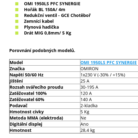
OMI 1950LS PFC SYNERGIE
Hořák BL 150A/ 4m
Redukční ventil - GCE Chotěboř
Zemnící kabel
Plynová hadička
Drát MIG 0,8mm/ 5 Kg
Porovnání podobných modelů.
Model
OMI 1950LS PFC SYNERGIE
Značka
OMIRON
Napětí 50/60 Hz
1x230 V (-30% / +15%)
Jištění
25 A
Rozsah svářecího proudu
30-195 A
Zatěžovatel 100%
120 A
Zatěžovatel 60%
140 A
Podavač
2-kladka
Hmotnost cívky
5 Kg
Metoda MMA (elektroda)
Ne
Digitální displej
Ano
Hmotnost
28,4 kg