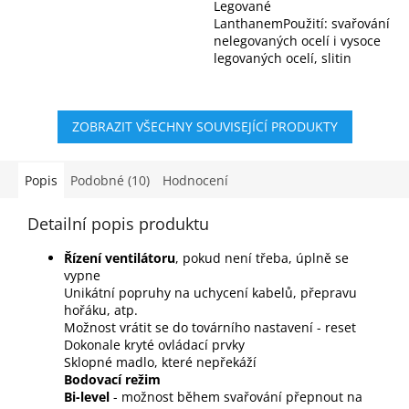
Legované
LanthanemPoužití: svařování
nelegovaných ocelí i vysoce
legovaných ocelí, slitin
hliníku, magnesia, titanu,
niklu, mědi atd.
ZOBRAZIT VŠECHNY SOUVISEJÍCÍ PRODUKTY
Popis
Podobné (10)
Hodnocení
Detailní popis produktu
Řízení ventilátoru
, pokud není třeba, úplně se
vypne
Unikátní popruhy na uchycení kabelů, přepravu
hořáku, atp.
Možnost vrátit se do továrního nastavení - reset
Dokonale kryté ovládací prvky
Sklopné madlo, které nepřekáží
Bodovací režim
Bi-level
- možnost během svařování přepnout na