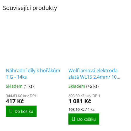
Související produkty
Náhradní díly k hořákům
Wolframová elektroda
TIG - 14ks
zlatá WL15 2,4mm/ 10
kusů
Skladem
(1 ks)
Skladem
(>5 ks)
344,63 Kč bez DPH
893,39 Kč bez DPH
417 Kč
1 081 Kč
Měrná
108,10 Kč / 1 ks
Do košíku
cena:
Do košíku