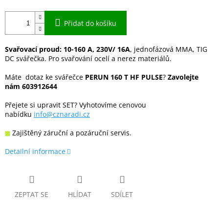
Přidat do košíku
Svařovací proud: 10-160 A, 230V/ 16A
, jednofázová MMA, TIG
DC svářečka. Pro svařování ocelí a nerez materiálů.
Máte dotaz ke svářečce
PERUN 160 T HF PULSE
?
Zavolejte
nám 603912644
Přejete si upravit SET? Vyhotovíme cenovou
nabídku
info@cznaradi.cz
Zajištěný záruční a pozáruční servis.
Detailní informace
ZEPTAT SE
HLÍDAT
SDÍLET