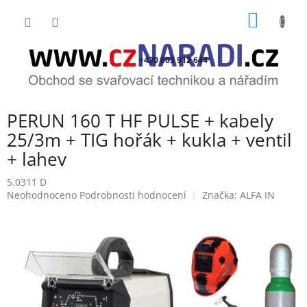
Přejít
NÁKUP
na
obsah
KOŠÍK
+420 603 912 644
PERUN 160 T HF PULSE + kabely
25/3m + TIG hořák + kukla + ventil
+ lahev
5.0311 D
Průměrné
Neohodnoceno
Podrobnosti hodnocení
Značka:
ALFA IN
hodnocení
produktu
je
0,0
z
5
hvězdiček.