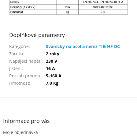
Doplňkové parametry
Kategorie
:
Svářečky na ocel a nerez TIG HF DC
Záruka
:
2 roky
Napájecí napětí
:
230 V
Jištění
:
16 A
Rozsah proudu
:
5-160 A
Hmotnost
:
7,0 Kg
Z
á
p
a
Informace pro vás
t
Moje objednávka
í