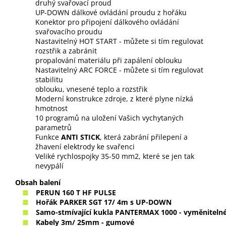
druhý svařovací proud
UP-DOWN dálkové ovládání proudu z hořáku
Konektor pro připojení dálkového ovládání
svařovacího proudu
Nastavitelný HOT START - můžete si tím regulovat
rozstřik a zabránit
propalování materiálu při zapálení oblouku
Nastavitelný ARC FORCE - můžete si tím regulovat
stabilitu
oblouku, vnesené teplo a rozstřik
Moderní konstrukce zdroje, z které plyne nízká
hmotnost
10 programů na uložení Vašich vychytaných
parametrů
Funkce
ANTI STICK
, která zabrání přilepení a
žhavení elektrody ke svařenci
Veliké rychlospojky 35-50 mm2, které se jen tak
nevypálí
Obsah balení
PERUN 160 T HF PULSE
Hořák PARKER SGT 17/ 4m s UP-DOWN
Samo-stmívající kukla PANTERMAX 1000 - vyměnitelné
Kabely 3m/ 25mm - gumové