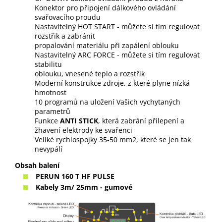
Konektor pro připojení dálkového ovládání
svařovacího proudu
Nastavitelný HOT START - můžete si tím regulovat
rozstřik a zabránit
propalování materiálu při zapálení oblouku
Nastavitelný ARC FORCE - můžete si tím regulovat
stabilitu
oblouku, vnesené teplo a rozstřik
Moderní konstrukce zdroje, z které plyne nízká
hmotnost
10 programů na uložení Vašich vychytaných
parametrů
Funkce
ANTI STICK
, která zabrání přilepení a
žhavení elektrody ke svařenci
Veliké rychlospojky 35-50 mm2, které se jen tak
nevypálí
Obsah balení
PERUN 160 T HF PULSE
Kabely 3m/ 25mm - gumové