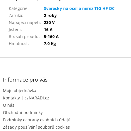
Kategorie
:
Svářečky na ocel a nerez TIG HF DC
Záruka
:
2 roky
Napájecí napětí
:
230 V
Jištění
:
16 A
Rozsah proudu
:
5-160 A
Hmotnost
:
7,0 Kg
Z
á
p
a
Informace pro vás
t
Moje objednávka
í
Kontakty | czNARADI.cz
O nás
Obchodní podmínky
Podmínky ochrany osobních údajů
Zásady používání souborů cookies