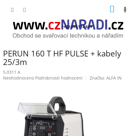
Přejít
NÁKUP
na
obsah
KOŠÍK
+420 603 912 644
PERUN 160 T HF PULSE + kabely
25/3m
5.0311 A
Průměrné
Neohodnoceno
Podrobnosti hodnocení
Značka:
ALFA IN
hodnocení
produktu
je
0,0
z
5
hvězdiček.