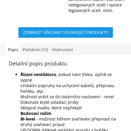
nelegovaných ocelí i vysoce
legovaných ocelí, slitin
hliníku, magnesia, titanu,
niklu, mědi atd.
ZOBRAZIT VŠECHNY SOUVISEJÍCÍ PRODUKTY
Popis
Podobné (10)
Hodnocení
Detailní popis produktu
Řízení ventilátoru
, pokud není třeba, úplně se
vypne
Unikátní popruhy na uchycení kabelů, přepravu
hořáku, atp.
Možnost vrátit se do továrního nastavení - reset
Dokonale kryté ovládací prvky
Sklopné madlo, které nepřekáží
Bodovací režim
Bi-level
- možnost během svařování přepnout na
druhý svařovací proud
UP-DOWN dálkové ovládání proudu z hořáku