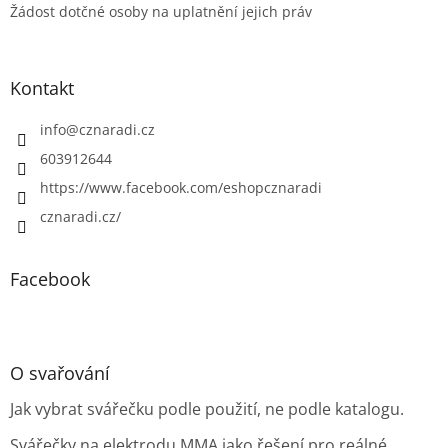
Žádost dotčné osoby na uplatnění jejich práv
Kontakt
info
@
cznaradi.cz
603912644
https://www.facebook.com/eshopcznaradi
cznaradi.cz/
Facebook
O svařování
Jak vybrat svářečku podle použití, ne podle katalogu.
Svářečky na elektrodu MMA jako řešení pro reálné