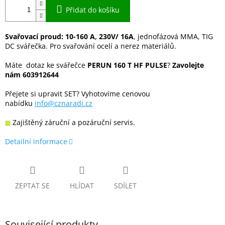
Přidat do košíku
Svařovací proud: 10-160 A, 230V/ 16A
, jednofázová MMA, TIG
DC svářečka. Pro svařování ocelí a nerez materiálů.
Máte dotaz ke svářečce
PERUN 160 T HF PULSE
?
Zavolejte
nám 603912644
Přejete si upravit SET? Vyhotovíme cenovou
nabídku
info@cznaradi.cz
Zajištěný záruční a pozáruční servis.
Detailní informace
ZEPTAT SE
HLÍDAT
SDÍLET
Související produkty