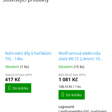
Náhradní díly k hořákům
Wolframová elektroda
TIG - 14ks
zlatá WL15 2,4mm/ 10
kusů
Skladem
(1 ks)
Skladem
(>5 ks)
344,63 Kč bez DPH
893,39 Kč bez DPH
417 Kč
1 081 Kč
Měrná
108,10 Kč / 1 ks
Do košíku
cena:
Do košíku
Legované
LanthanemPoužití: svařování