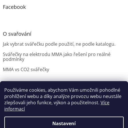
Facebook
O svařování
Jak vybrat svářečku podle použití, ne podle katalogu.
Svářečky na elektrodu MMA jako řešení pro reálné
podmínky
MMA vs CO2 svářečky
Používáme cookies, abychom Vám umožnili pohodlné
Možnosti doručení
Nakupovani
Možností platby
prohlížení webu a díky analýze provozu webu neustále
Výběr svářečky
zlepšovali jeho funkce, výkon a použitelnost.
Více
informací
Nastavení
Vytvořil Shoptet