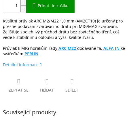
Přidat do košíku
Kvalitní průvlak ARC M2/M22 1,0 mm (AM2CT10) je určený pro
přesné podávání svařovacího drátu při MIG/MAG svařování.
Zajišťuje spolehlivý průchod drátu bez zbytečného tření, což
vede k stabilnímu oblouku a vyšší kvalitě svaru.
Průvlak k MIG hořákům řady
ARC M22
dodávané fa.
ALFA IN
ke
svářečkám
PERUN
.
Detailní informace
ZEPTAT SE
HLÍDAT
SDÍLET
Související produkty