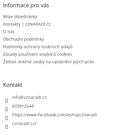
a
Informace pro vás
t
Moje objednávka
í
Kontakty | czNARADI.cz
O nás
Obchodní podmínky
Podmínky ochrany osobních údajů
Zásady používání souborů cookies
Žádost dotčné osoby na uplatnění jejich práv
Kontakt
info
@
cznaradi.cz
603912644
https://www.facebook.com/eshopcznaradi
cznaradi.cz/