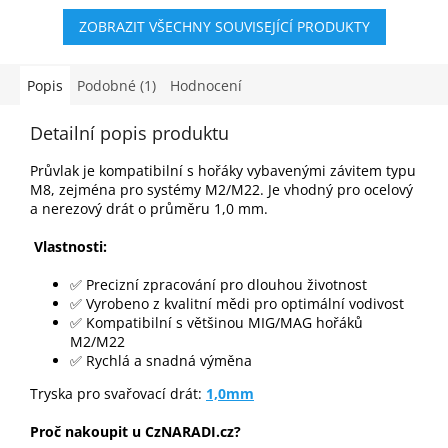
pro svařovací...
ZOBRAZIT VŠECHNY SOUVISEJÍCÍ PRODUKTY
Popis
Podobné (1)
Hodnocení
Detailní popis produktu
Průvlak je kompatibilní s hořáky vybavenými závitem typu
M8, zejména pro systémy M2/M22. Je vhodný pro ocelový
a nerezový drát o průměru 1,0 mm.
Vlastnosti:
✅ Precizní zpracování pro dlouhou životnost
✅ Vyrobeno z kvalitní mědi pro optimální vodivost
✅ Kompatibilní s většinou MIG/MAG hořáků
M2/M22
✅ Rychlá a snadná výměna
Tryska pro svařovací drát:
1,0mm
Proč nakoupit u CzNARADI.cz?