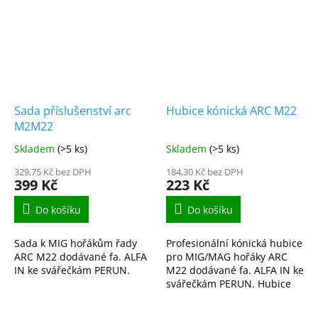
Sada příslušenství arc
Hubice kónická ARC M22
M2M22
Skladem
(>5 ks)
Skladem
(>5 ks)
329,75 Kč bez DPH
184,30 Kč bez DPH
399 Kč
223 Kč
Do košíku
Do košíku
Sada k MIG hořákům řady
Profesionální kónická hubice
ARC M22 dodávané fa. ALFA
pro MIG/MAG hořáky ARC
IN ke svářečkám PERUN.
M22 dodávané fa. ALFA IN ke
svářečkám PERUN. Hubice
kónická ARC M22 AM22CN je
kvalitní spotřební díl určený