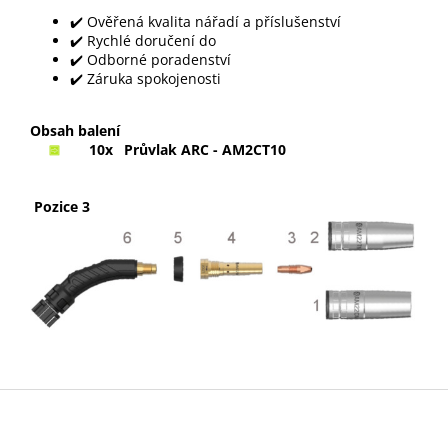
✔️ Ověřená kvalita nářadí a příslušenství
✔️ Rychlé doručení do
✔️ Odborné poradenství
✔️ Záruka spokojenosti
Obsah balení
10x
Průvlak ARC - AM2CT10
Pozice 3
Z
á
p