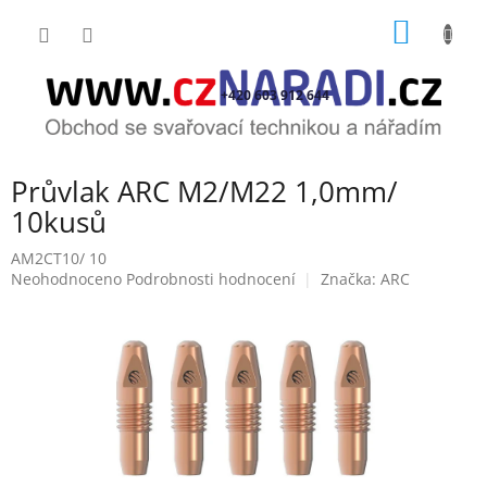
Přejít
NÁKUP
na
obsah
KOŠÍK
+420 603 912 644
Průvlak ARC M2/M22 1,0mm/
10kusů
AM2CT10/ 10
Průměrné
Neohodnoceno
Podrobnosti hodnocení
Značka:
ARC
hodnocení
produktu
je
0,0
z
5
hvězdiček.