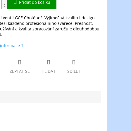
Přidat do košíku
 ventil GCE Chotěboř. Výjimečná kvalita i design
těší každého profesionálního svářeče. Přesnost,
užívání a kvalita zpracování zaručuje dlouhodobou
t.
 informace
ZEPTAT SE
HLÍDAT
SDÍLET