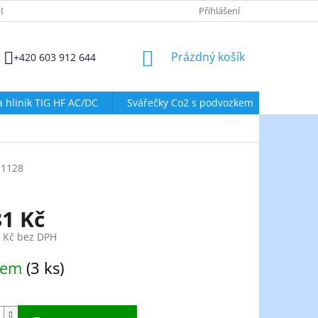
DMÍNKY OCHRANY OSOBNÍCH ÚDAJŮ
ZÁSADY POUŽÍVÁNÍ SOUBORŮ
Přihlášení
NÁKUPNÍ
Prázdný košík
+420 603 912 644
KOŠÍK
a hliník TIG HF AC/DC
Svářečky Co2 s podvozkem
Svářeč
1128
81 Kč
8 Kč bez DPH
dem
(3 ks)