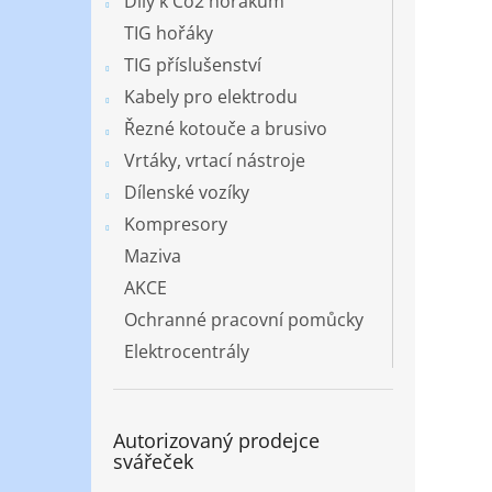
Díly k Co2 hořákům
TIG hořáky
TIG příslušenství
Kabely pro elektrodu
Řezné kotouče a brusivo
Vrtáky, vrtací nástroje
Dílenské vozíky
Kompresory
Maziva
AKCE
Ochranné pracovní pomůcky
Elektrocentrály
Autorizovaný prodejce
svářeček