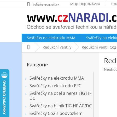
Přejít
MOJE OBJEDNÁVKA
KON
info@cznaradi.cz
na
obsah
Svářečky na elektrodu MMA
Svářečky na elek
Domů
Redukční ventily
Redukční ventil Co
P
Red
o
Přeskočit
Kategorie
kategorie
s
Průměr
Neoho
t
hodnoc
r
Svářečky na elektrodu MMA
produk
a
je
Svářečky na elektrodu PFC
n
0,0
Svářečky na ocel a nerez TIG HF
z
n
DC
5
í
hvězdič
Svářečky na hliník TIG HF AC/DC
p
a
Svářečky Co2 s podvozkem