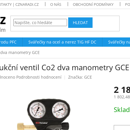
TAKTY | CZNARADI.CZ
O NÁS
OBCHODNÍ PODMÍNKY
PO
HLEDAT
trodu PFC
Svářečky na ocel a nerez TIG HF DC
Svářečky n
2 dva manometry GCE
ukční ventil Co2 dva manometry GCE
né
dnoceno
Podrobnosti hodnocení
Značka:
GCE
ení
2 1
tu
1 802,4
Měrná
Skla
cena:
ek.