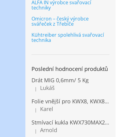
ALFA IN výrobce svařovací
techniky
Omicron – český výrobce
svářeček z Třebíče
Kühtreiber spolehlivá svařovací
technika
Poslední hodnocení produktů
Drát MIG 0,6mm/ 5 Kg
Lukáš
|
Hodnocení produktu je 5 z 5 hvězdiček.
Folie vnější pro KWX8, KWX820/ 10ks
Karel
|
Hodnocení produktu je 5 z 5 hvězdiček.
Stmívací kukla KWX730MAX2,5!® + NANOClean
Arnold
|
Hodnocení produktu je 5 z 5 hvězdiček.