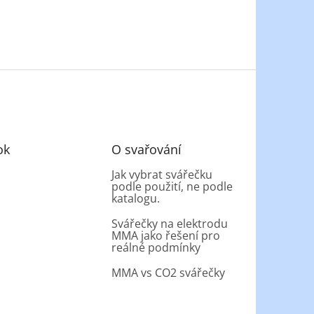
ok
O svařování
Jak vybrat svářečku
podle použití, ne podle
katalogu.
Svářečky na elektrodu
MMA jako řešení pro
reálné podmínky
MMA vs CO2 svářečky