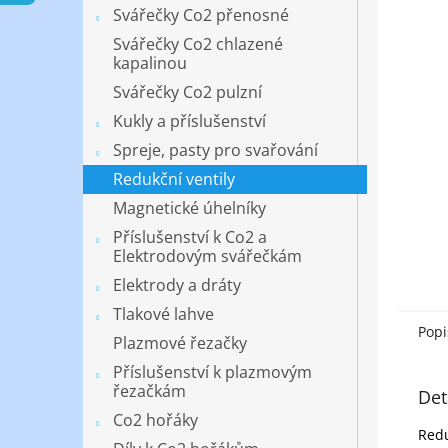
n
Svářečky Co2 přenosné
e
Svářečky Co2 chlazené
l
kapalinou
Svářečky Co2 pulzní
Kukly a příslušenství
Spreje, pasty pro svařování
Redukční ventily
Magnetické úhelníky
Příslušenství k Co2 a
Elektrodovým svářečkám
Elektrody a dráty
Tlakové lahve
Popi
Plazmové řezačky
Příslušenství k plazmovým
řezačkám
Det
Co2 hořáky
Redu