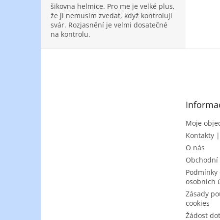
šikovna helmice. Pro me je velké plus,
že ji nemusím zvedat, když kontroluji
svár. Rozjasnění je velmi dosatečné
na kontrolu.
Z
á
p
a
t
Informa
í
Moje obje
Kontakty 
O nás
Obchodní
Podmínky 
osobních 
Zásady po
cookies
Žádost do