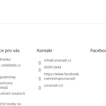
ce pro vás
Kontakt
Facebo
dnávka
info
@
cznaradi.cz
| czNARADI.cz
603912644
https://www.facebook.
 podmínky
com/eshopcznaradi
ochrany
cznaradi.cz/
údajů
užívání souborů
tčné osoby na