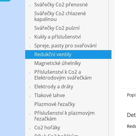
n
Svářečky Co2 přenosné
e
Svářečky Co2 chlazené
l
kapalinou
Svářečky Co2 pulzní
Kukly a příslušenství
Spreje, pasty pro svařování
Redukční ventily
Magnetické úhelníky
Příslušenství k Co2 a
Elektrodovým svářečkám
Elektrody a dráty
Tlakové lahve
Popi
Plazmové řezačky
Příslušenství k plazmovým
Det
řezačkám
Redu
Co2 hořáky