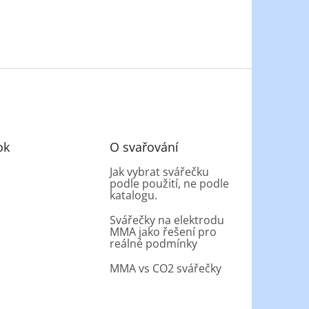
ok
O svařování
Jak vybrat svářečku
podle použití, ne podle
katalogu.
Svářečky na elektrodu
MMA jako řešení pro
reálné podmínky
MMA vs CO2 svářečky