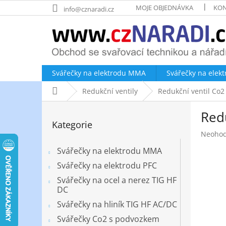
Přejít
MOJE OBJEDNÁVKA
KON
info@cznaradi.cz
na
obsah
Svářečky na elektrodu MMA
Svářečky na elek
Domů
Redukční ventily
Redukční ventil Co2
P
Red
o
Přeskočit
Kategorie
kategorie
s
Průměr
Neoho
t
hodnoc
r
Svářečky na elektrodu MMA
produk
a
je
Svářečky na elektrodu PFC
n
0,0
Svářečky na ocel a nerez TIG HF
z
n
DC
5
í
hvězdič
Svářečky na hliník TIG HF AC/DC
p
a
Svářečky Co2 s podvozkem