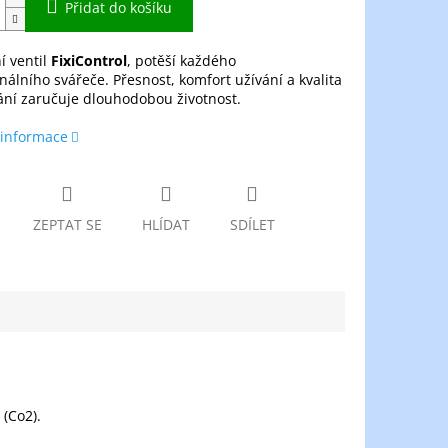
Přidat do košíku
í ventil
FixiControl
, potěší každého
nálního svářeče. Přesnost, komfort užívání a kvalita
ání zaručuje dlouhodobou životnost.
 informace
ZEPTAT SE
HLÍDAT
SDÍLET
 (Co2).