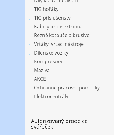
Díly k Co2 hořákům
TIG hořáky
TIG příslušenství
Kabely pro elektrodu
Řezné kotouče a brusivo
Vrtáky, vrtací nástroje
Dílenské vozíky
Kompresory
Maziva
AKCE
Ochranné pracovní pomůcky
Elektrocentrály
Autorizovaný prodejce
svářeček