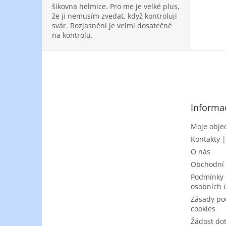
šikovna helmice. Pro me je velké plus,
že ji nemusím zvedat, když kontroluji
svár. Rozjasnění je velmi dosatečné
na kontrolu.
Z
á
p
a
t
Informa
í
Moje obje
Kontakty 
O nás
Obchodní
Podmínky 
osobních 
Zásady po
cookies
Žádost do