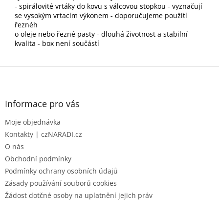
- spirálovité vrtáky do kovu s válcovou stopkou - vyznačují
se vysokým vrtacím výkonem - doporučujeme použití
řeznéh
o oleje nebo řezné pasty - dlouhá životnost a stabilní
kvalita - box není součástí
Z
á
p
a
Informace pro vás
t
Moje objednávka
í
Kontakty | czNARADI.cz
O nás
Obchodní podmínky
Podmínky ochrany osobních údajů
Zásady používání souborů cookies
Žádost dotčné osoby na uplatnění jejich práv