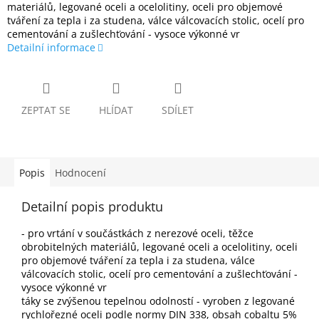
materiálů, legované oceli a ocelolitiny, oceli pro objemové
tváření za tepla i za studena, válce válcovacích stolic, ocelí pro
cementování a zušlechťování - vysoce výkonné vr
Detailní informace
ZEPTAT SE
HLÍDAT
SDÍLET
Popis
Hodnocení
Detailní popis produktu
- pro vrtání v součástkách z nerezové oceli, těžce
obrobitelných materiálů, legované oceli a ocelolitiny, oceli
pro objemové tváření za tepla i za studena, válce
válcovacích stolic, ocelí pro cementování a zušlechťování -
vysoce výkonné vr
táky se zvýšenou tepelnou odolností - vyroben z legované
rychlořezné oceli podle normy DIN 338, obsah cobaltu 5%