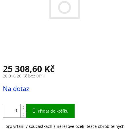
25 308,60 Kč
20 916,20 Kč bez DPH
Měrná
Na dotaz
cena:
Přidat do košíku
- pro vrtání v součástkách z nerezové oceli, těžce obrobitelných