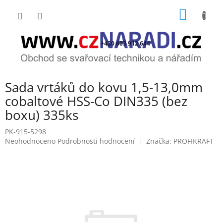
Přejít
NÁKUP
na
obsah
KOŠÍK
+420 603 912 644
Sada vrtáků do kovu 1,5-13,0mm
cobaltové HSS-Co DIN335 (bez
boxu) 335ks
PK-915-5298
Průměrné
Neohodnoceno
Podrobnosti hodnocení
Značka:
PROFIKRAFT
hodnocení
produktu
je
0,0
z
5
hvězdiček.