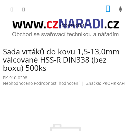
Přejít
NÁKUP
na
obsah
KOŠÍK
+420 603 912 644
Sada vrtáků do kovu 1,5-13,0mm
válcované HSS-R DIN338 (bez
boxu) 500ks
PK-910-0298
Průměrné
Neohodnoceno
Podrobnosti hodnocení
Značka:
PROFIKRAFT
hodnocení
produktu
je
0,0
z
5
hvězdiček.