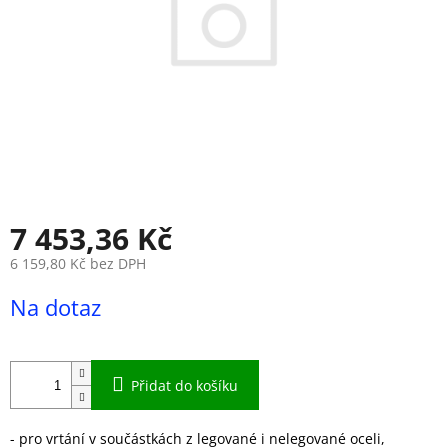
7 453,36 Kč
6 159,80 Kč bez DPH
Měrná
Na dotaz
cena:
Přidat do košíku
- pro vrtání v součástkách z legované i nelegované oceli,