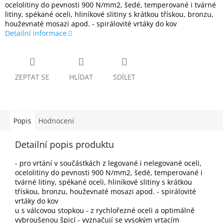
ocelolitiny do pevnosti 900 N/mm2, šedé, temperované i tvárné
litiny, spékané oceli, hliníkové slitiny s krátkou třískou, bronzu,
houževnaté mosazi apod. - spirálovité vrtáky do kov
Detailní informace
ZEPTAT SE
HLÍDAT
SDÍLET
Popis
Hodnocení
Detailní popis produktu
- pro vrtání v součástkách z legované i nelegované oceli,
ocelolitiny do pevnosti 900 N/mm2, šedé, temperované i
tvárné litiny, spékané oceli, hliníkové slitiny s krátkou
třískou, bronzu, houževnaté mosazi apod. - spirálovité
vrtáky do kov
u s válcovou stopkou - z rychlořezné oceli a optimálně
vybroušenou špicí - vyznačují se vysokým vrtacím