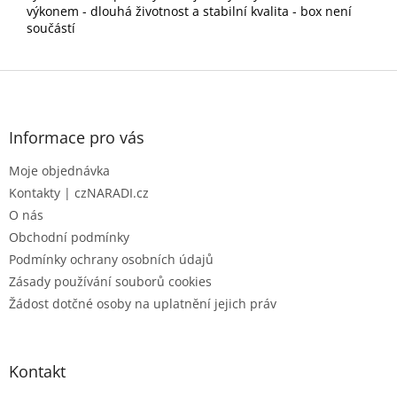
výkonem - dlouhá životnost a stabilní kvalita - box není
součástí
Z
á
p
a
Informace pro vás
t
Moje objednávka
í
Kontakty | czNARADI.cz
O nás
Obchodní podmínky
Podmínky ochrany osobních údajů
Zásady používání souborů cookies
Žádost dotčné osoby na uplatnění jejich práv
Kontakt