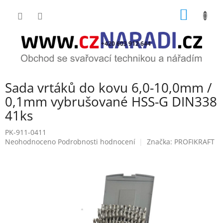
Přejít
NÁKUP
na
obsah
KOŠÍK
+420 603 912 644
Sada vrtáků do kovu 6,0-10,0mm /
0,1mm vybrušované HSS-G DIN338
41ks
PK-911-0411
Průměrné
Neohodnoceno
Podrobnosti hodnocení
Značka:
PROFIKRAFT
hodnocení
produktu
je
0,0
z
5
hvězdiček.