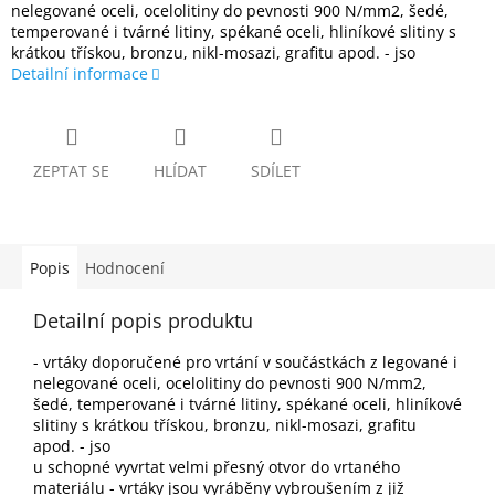
nelegované oceli, ocelolitiny do pevnosti 900 N/mm2, šedé,
temperované i tvárné litiny, spékané oceli, hliníkové slitiny s
krátkou třískou, bronzu, nikl-mosazi, grafitu apod. - jso
Detailní informace
ZEPTAT SE
HLÍDAT
SDÍLET
Popis
Hodnocení
Detailní popis produktu
- vrtáky doporučené pro vrtání v součástkách z legované i
nelegované oceli, ocelolitiny do pevnosti 900 N/mm2,
šedé, temperované i tvárné litiny, spékané oceli, hliníkové
slitiny s krátkou třískou, bronzu, nikl-mosazi, grafitu
apod. - jso
u schopné vyvrtat velmi přesný otvor do vrtaného
materiálu - vrtáky jsou vyráběny vybroušením z již