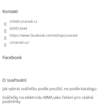
Kontakt
info
@
cznaradi.cz
603912644
https://www.facebook.com/eshopcznaradi
cznaradi.cz/
Facebook
O svařování
Jak vybrat svářečku podle použití, ne podle katalogu.
Svářečky na elektrodu MMA jako řešení pro reálné
podmínky