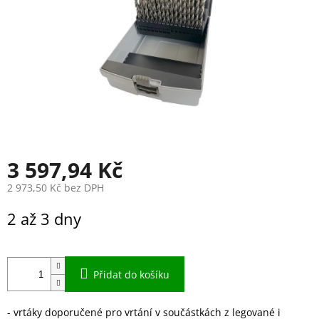
3 597,94 Kč
2 973,50 Kč bez DPH
Měrná
2 až 3 dny
cena:
Přidat do košíku
- vrtáky doporučené pro vrtání v součástkách z legované i