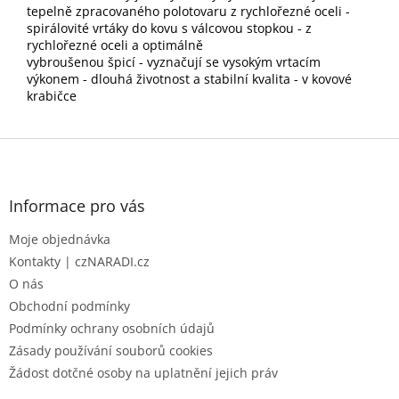
tepelně zpracovaného polotovaru z rychlořezné oceli -
spirálovité vrtáky do kovu s válcovou stopkou - z
rychlořezné oceli a optimálně
vybroušenou špicí - vyznačují se vysokým vrtacím
výkonem - dlouhá životnost a stabilní kvalita - v kovové
krabičce
Z
á
p
a
Informace pro vás
t
Moje objednávka
í
Kontakty | czNARADI.cz
O nás
Obchodní podmínky
Podmínky ochrany osobních údajů
Zásady používání souborů cookies
Žádost dotčné osoby na uplatnění jejich práv