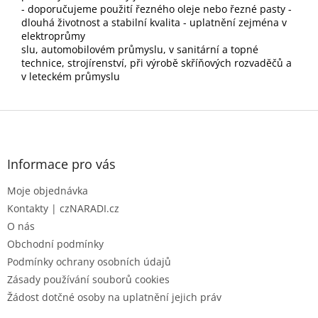
- doporučujeme použití řezného oleje nebo řezné pasty -
dlouhá životnost a stabilní kvalita - uplatnění zejména v
elektroprůmy
slu, automobilovém průmyslu, v sanitární a topné
technice, strojírenství, při výrobě skříňových rozvaděčů a
v leteckém průmyslu
Z
á
p
a
Informace pro vás
t
Moje objednávka
í
Kontakty | czNARADI.cz
O nás
Obchodní podmínky
Podmínky ochrany osobních údajů
Zásady používání souborů cookies
Žádost dotčné osoby na uplatnění jejich práv