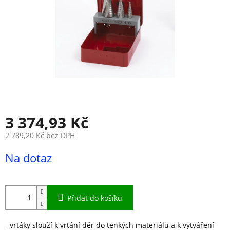
3 374,93 Kč
2 789,20 Kč bez DPH
Měrná
Na dotaz
cena:
Přidat do košíku
- vrtáky slouží k vrtání děr do tenkých materiálů a k vytváření