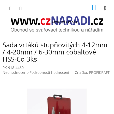
Přejít
NÁKUP
na
obsah
KOŠÍK
+420 603 912 644
Sada vrtáků stupňovitých 4-12mm
/ 4-20mm / 6-30mm cobaltové
HSS-Co 3ks
PK-918-4460
Průměrné
Neohodnoceno
Podrobnosti hodnocení
Značka:
PROFIKRAFT
hodnocení
produktu
je
0,0
z
5
hvězdiček.