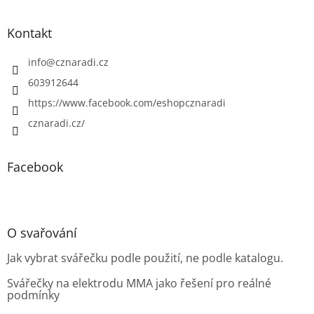
Kontakt
info
@
cznaradi.cz
603912644
https://www.facebook.com/eshopcznaradi
cznaradi.cz/
Facebook
O svařování
Jak vybrat svářečku podle použití, ne podle katalogu.
Svářečky na elektrodu MMA jako řešení pro reálné
podmínky