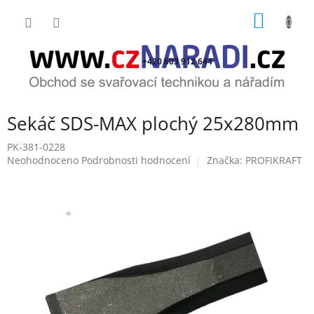
Přejít
NÁKUP
na
obsah
KOŠÍK
+420 603 912 644
Sekáč SDS-MAX plochý 25x280mm
PK-381-0228
Průměrné
Neohodnoceno
Podrobnosti hodnocení
Značka:
PROFIKRAFT
hodnocení
produktu
je
0,0
z
5
hvězdiček.