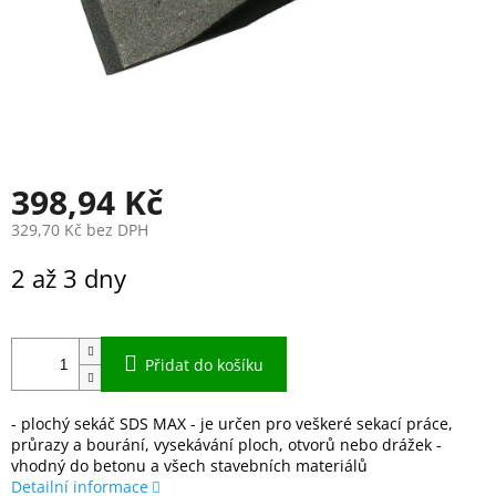
398,94 Kč
329,70 Kč bez DPH
Měrná
2 až 3 dny
cena:
Přidat do košíku
- plochý sekáč SDS MAX - je určen pro veškeré sekací práce,
průrazy a bourání, vysekávání ploch, otvorů nebo drážek -
vhodný do betonu a všech stavebních materiálů
Detailní informace