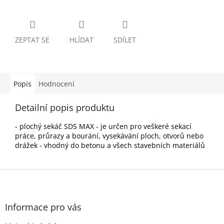
ZEPTAT SE
HLÍDAT
SDÍLET
Popis
Hodnocení
Detailní popis produktu
- plochý sekáč SDS MAX - je určen pro veškeré sekací
práce, průrazy a bourání, vysekávání ploch, otvorů nebo
drážek - vhodný do betonu a všech stavebních materiálů
Z
á
p
a
Informace pro vás
t