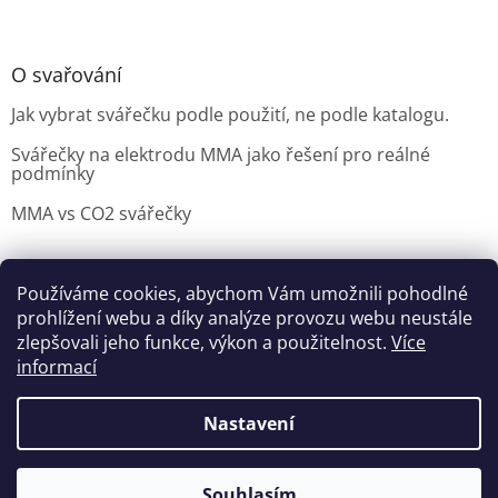
O svařování
Jak vybrat svářečku podle použití, ne podle katalogu.
Svářečky na elektrodu MMA jako řešení pro reálné
podmínky
MMA vs CO2 svářečky
Používáme cookies, abychom Vám umožnili pohodlné
Možnosti doručení
Nakupovani
Možností platby
prohlížení webu a díky analýze provozu webu neustále
Výběr svářečky
zlepšovali jeho funkce, výkon a použitelnost.
Více
informací
Nastavení
Vytvořil Shoptet
Souhlasím
Copyright 2026
czNARADI
. Všechna práva vyhrazena.