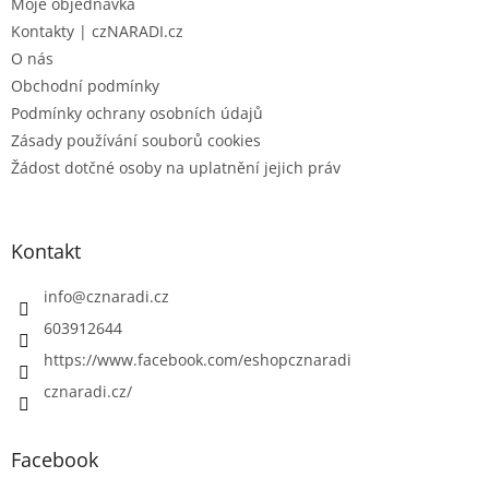
Moje objednávka
í
Kontakty | czNARADI.cz
O nás
Obchodní podmínky
Podmínky ochrany osobních údajů
Zásady používání souborů cookies
Žádost dotčné osoby na uplatnění jejich práv
Kontakt
info
@
cznaradi.cz
603912644
https://www.facebook.com/eshopcznaradi
cznaradi.cz/
Facebook