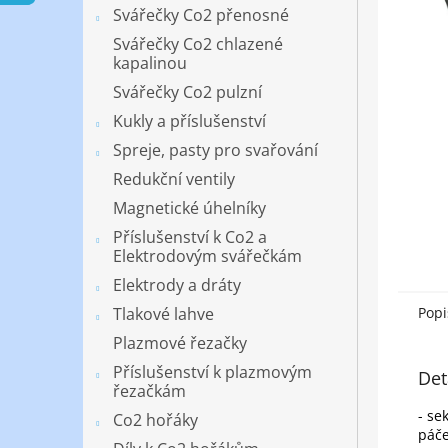
n
Svářečky Co2 přenosné
e
Svářečky Co2 chlazené
l
kapalinou
Svářečky Co2 pulzní
Kukly a příslušenství
Spreje, pasty pro svařování
Redukční ventily
Magnetické úhelníky
Příslušenství k Co2 a
Elektrodovým svářečkám
Elektrody a dráty
Tlakové lahve
Popi
Plazmové řezačky
Příslušenství k plazmovým
Det
řezačkám
- se
Co2 hořáky
páče