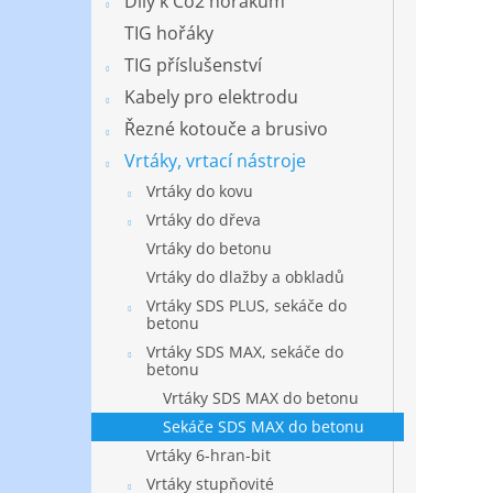
Díly k Co2 hořákům
TIG hořáky
TIG příslušenství
Kabely pro elektrodu
Řezné kotouče a brusivo
Vrtáky, vrtací nástroje
Vrtáky do kovu
Vrtáky do dřeva
Vrtáky do betonu
Vrtáky do dlažby a obkladů
Vrtáky SDS PLUS, sekáče do
betonu
Vrtáky SDS MAX, sekáče do
betonu
Vrtáky SDS MAX do betonu
Sekáče SDS MAX do betonu
Vrtáky 6-hran-bit
Vrtáky stupňovité