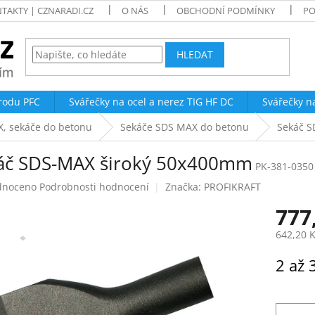
TAKTY | CZNARADI.CZ
O NÁS
OBCHODNÍ PODMÍNKY
PO
HLEDAT
trodu PFC
Svářečky na ocel a nerez TIG HF DC
Svářečky n
X, sekáče do betonu
Sekáče SDS MAX do betonu
Sekáč S
áč SDS-MAX široký 50x400mm
PK-381-0350
né
dnoceno
Podrobnosti hodnocení
Značka:
PROFIKRAFT
ení
777
tu
642,20 
Měrná
2 až 
cena:
ek.