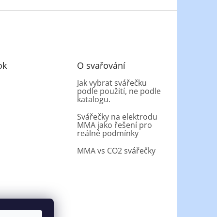
ok
O svařování
Jak vybrat svářečku
podle použití, ne podle
katalogu.
Svářečky na elektrodu
MMA jako řešení pro
reálné podmínky
MMA vs CO2 svářečky