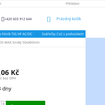
DMÍNKY OCHRANY OSOBNÍCH ÚDAJŮ
ZÁSADY POUŽÍVÁNÍ SOUBORŮ
Přihlášení
NÁKUPNÍ
Prázdný košík
+420 603 912 644
KOŠÍK
a hliník TIG HF AC/DC
Svářečky Co2 s podvozkem
Svářeč
DS-MAX široký 50x400mm
,06 Kč
Kč bez DPH
3 dny