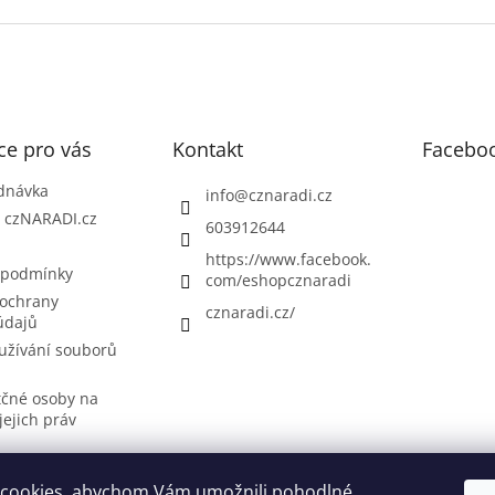
ce pro vás
Kontakt
Facebo
dnávka
info
@
cznaradi.cz
| czNARADI.cz
603912644
https://www.facebook.
 podmínky
com/eshopcznaradi
ochrany
cznaradi.cz/
údajů
užívání souborů
tčné osoby na
jejich práv
cookies, abychom Vám umožnili pohodlné