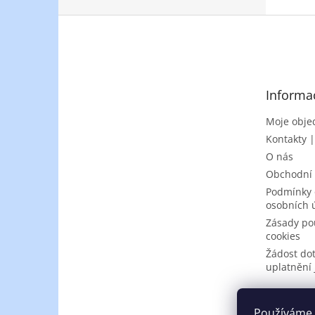
Z
á
p
a
t
Informa
í
Moje obje
Kontakty 
O nás
Obchodní
Podmínky 
osobních 
Zásady po
cookies
Žádost do
uplatnění 
Používáme 