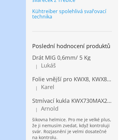
svářeček z Třebíče
Kühtreiber spolehlivá svařovací
technika
Poslední hodnocení produktů
Drát MIG 0,6mm/ 5 Kg
Lukáš
|
Hodnocení produktu je 5 z 5 hvězdiček.
Folie vnější pro KWX8, KWX820/ 10ks
Karel
|
Hodnocení produktu je 5 z 5 hvězdiček.
Stmívací kukla KWX730MAX2,5!® + NANOClean
Arnold
|
Hodnocení produktu je 5 z 5 hvězdiček.
šikovna helmice. Pro me je velké plus,
že ji nemusím zvedat, když kontroluji
svár. Rozjasnění je velmi dosatečné
na kontrolu.