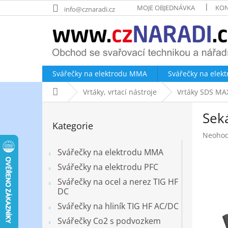
Přejít
MOJE OBJEDNÁVKA
KON
info@cznaradi.cz
na
obsah
Svářečky na elektrodu MMA
Svářečky na elek
Domů
Vrtáky, vrtací nástroje
Vrtáky SDS MA
P
Sek
o
Přeskočit
Kategorie
kategorie
s
Průměr
Neoho
t
hodnoc
r
Svářečky na elektrodu MMA
produk
a
je
Svářečky na elektrodu PFC
n
0,0
Svářečky na ocel a nerez TIG HF
z
n
DC
5
í
hvězdič
Svářečky na hliník TIG HF AC/DC
p
a
Svářečky Co2 s podvozkem