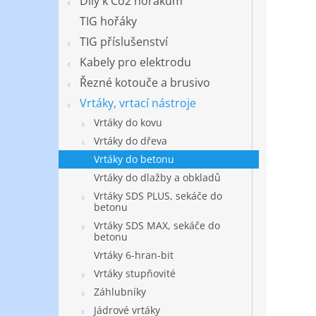
Díly k Co2 hořákům
TIG hořáky
TIG příslušenství
Kabely pro elektrodu
Řezné kotouče a brusivo
Vrtáky, vrtací nástroje
Vrtáky do kovu
Vrtáky do dřeva
Vrtáky do betonu
Vrtáky do dlažby a obkladů
Vrtáky SDS PLUS, sekáče do
betonu
Vrtáky SDS MAX, sekáče do
betonu
Vrtáky 6-hran-bit
Vrtáky stupňovité
Záhlubníky
Jádrové vrtáky