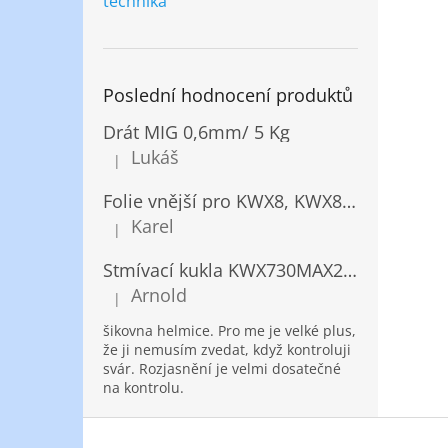
technika
Poslední hodnocení produktů
Drát MIG 0,6mm/ 5 Kg
Lukáš
|
Hodnocení produktu je 5 z 5 hvězdiček.
Folie vnější pro KWX8, KWX820/ 10ks
Karel
|
Hodnocení produktu je 5 z 5 hvězdiček.
Stmívací kukla KWX730MAX2,5!® + NANOClean
Arnold
|
Hodnocení produktu je 5 z 5 hvězdiček.
šikovna helmice. Pro me je velké plus,
že ji nemusím zvedat, když kontroluji
svár. Rozjasnění je velmi dosatečné
na kontrolu.
Z