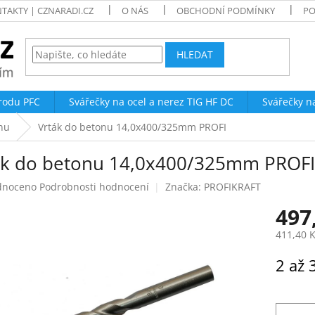
TAKTY | CZNARADI.CZ
O NÁS
OBCHODNÍ PODMÍNKY
PO
HLEDAT
trodu PFC
Svářečky na ocel a nerez TIG HF DC
Svářečky n
nu
Vrták do betonu 14,0x400/325mm PROFI
ák do betonu 14,0x400/325mm PROFI
né
dnoceno
Podrobnosti hodnocení
Značka:
PROFIKRAFT
ení
497
tu
411,40 
Měrná
2 až 
cena:
ek.