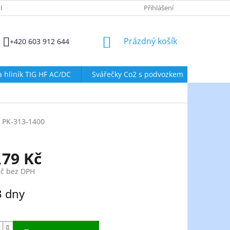
DMÍNKY OCHRANY OSOBNÍCH ÚDAJŮ
ZÁSADY POUŽÍVÁNÍ SOUBORŮ
Přihlášení
NÁKUPNÍ
Prázdný košík
+420 603 912 644
KOŠÍK
a hliník TIG HF AC/DC
Svářečky Co2 s podvozkem
Svářeč
PK-313-1400
,79 Kč
Kč bez DPH
3 dny