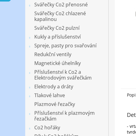
n
Svářečky Co2 přenosné
e
Svářečky Co2 chlazené
l
kapalinou
Svářečky Co2 pulzní
Kukly a příslušenství
Spreje, pasty pro svařování
Redukční ventily
Magnetické úhelníky
Příslušenství k Co2 a
Elektrodovým svářečkám
Elektrody a dráty
Tlakové lahve
Popi
Plazmové řezačky
Příslušenství k plazmovým
Det
řezačkám
- vr
Co2 hořáky
tvrd