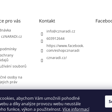
ce pro vás
Kontakt
Facebo
dnávka
info
@
cznaradi.cz
| czNARADI.cz
603912644
https://www.facebook.
 podmínky
com/eshopcznaradi
ochrany
cznaradi.cz/
údajů
užívání souborů
tčné osoby na
jejich práv
cookies, abychom Vám umožnili pohodlné
S
Možnosti doručení
Nakupovani
Možností platby
Výběr svářečky
webu a díky analýze provozu webu neustále
jeho funkce, výkon a použitelnost.
Více informací