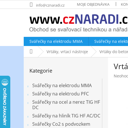
Přejít
MOJE OBJEDNÁVKA
KON
info@cznaradi.cz
na
obsah
Svářečky na elektrodu MMA
Svářečky na elek
Domů
Vrtáky, vrtací nástroje
Vrtáky do beto
P
Vrt
o
Přeskočit
Kategorie
kategorie
s
Průměr
Neoho
t
hodnoc
r
Svářečky na elektrodu MMA
produk
a
je
Svářečky na elektrodu PFC
n
0,0
Svářečky na ocel a nerez TIG HF
z
n
DC
5
í
hvězdič
Svářečky na hliník TIG HF AC/DC
p
a
Svářečky Co2 s podvozkem