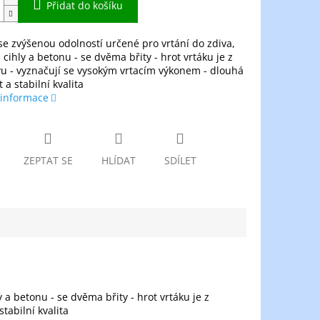
Přidat do košíku
 se zvýšenou odolností určené pro vrtání do zdiva,
cihly a betonu - se dvěma břity - hrot vrtáku je z
u - vyznačují se vysokým vrtacím výkonem - dlouhá
 a stabilní kvalita
 informace
ZEPTAT SE
HLÍDAT
SDÍLET
 a betonu - se dvěma břity - hrot vrtáku je z
tabilní kvalita