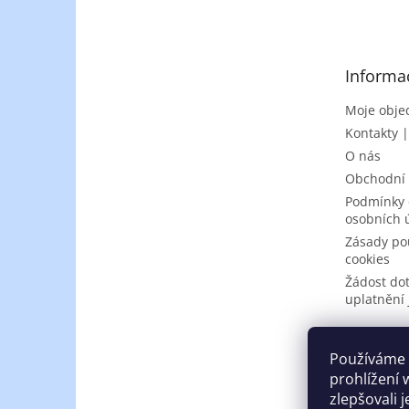
á
p
a
t
Informa
í
Moje obje
Kontakty 
O nás
Obchodní
Podmínky 
osobních 
Zásady po
cookies
Žádost do
uplatnění 
Používáme 
prohlížení 
zlepšovali 