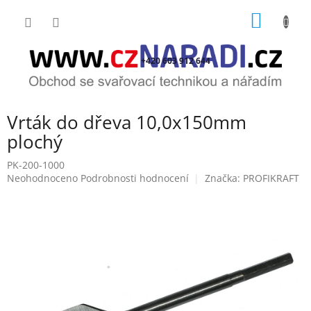
Přejít
NÁKUP
na
obsah
KOŠÍK
+420 603 912 644
Vrták do dřeva 10,0x150mm
plochý
PK-200-1000
Průměrné
Neohodnoceno
Podrobnosti hodnocení
Značka:
PROFIKRAFT
hodnocení
produktu
je
0,0
z
5
hvězdiček.