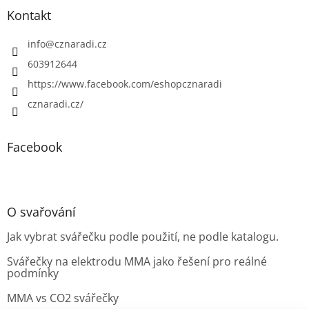
Kontakt
info
@
cznaradi.cz
603912644
https://www.facebook.com/eshopcznaradi
cznaradi.cz/
Facebook
O svařování
Jak vybrat svářečku podle použití, ne podle katalogu.
Svářečky na elektrodu MMA jako řešení pro reálné
podmínky
MMA vs CO2 svářečky