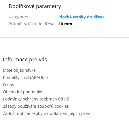
Doplňkové parametry
Kategorie
:
Ploché vrtáky do dřeva
Průměr vrtáku do dřeva
:
10 mm
Z
á
p
a
Informace pro vás
t
Moje objednávka
í
Kontakty | czNARADI.cz
O nás
Obchodní podmínky
Podmínky ochrany osobních údajů
Zásady používání souborů cookies
Žádost dotčné osoby na uplatnění jejich práv