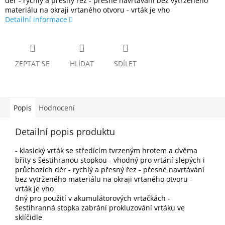
děr - rychlý a přesný řez - přesné navrtávání bez vytrženého
materiálu na okraji vrtaného otvoru - vrták je vho
Detailní informace
ZEPTAT SE
HLÍDAT
SDÍLET
Popis
Hodnocení
Detailní popis produktu
- klasický vrták se středícím tvrzeným hrotem a dvěma
břity s šestihranou stopkou - vhodný pro vrtání slepých i
průchozích děr - rychlý a přesný řez - přesné navrtávání
bez vytrženého materiálu na okraji vrtaného otvoru -
vrták je vho
dný pro použití v akumulátorových vrtačkách -
šestihranná stopka zabrání prokluzování vrtáku ve
sklíčidle