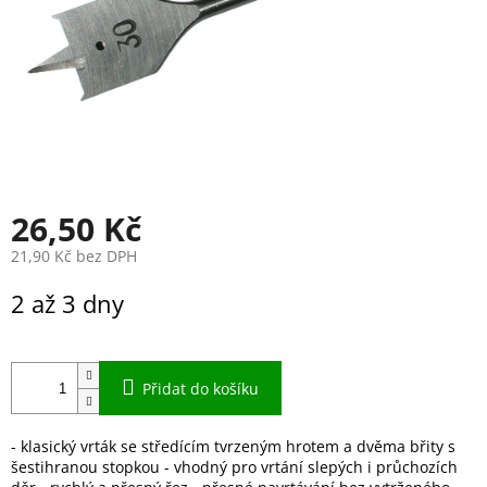
26,50 Kč
21,90 Kč bez DPH
Měrná
2 až 3 dny
cena:
Přidat do košíku
- klasický vrták se středícím tvrzeným hrotem a dvěma břity s
šestihranou stopkou - vhodný pro vrtání slepých i průchozích