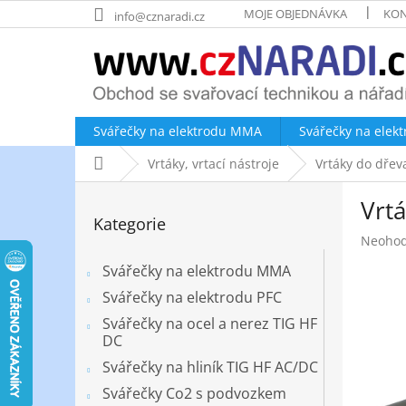
Přejít
MOJE OBJEDNÁVKA
KON
info@cznaradi.cz
na
obsah
Svářečky na elektrodu MMA
Svářečky na elek
Domů
Vrtáky, vrtací nástroje
Vrtáky do dřev
P
Vrt
o
Přeskočit
Kategorie
kategorie
s
Průměr
Neoho
t
hodnoc
r
Svářečky na elektrodu MMA
produk
a
je
Svářečky na elektrodu PFC
n
0,0
Svářečky na ocel a nerez TIG HF
z
n
DC
5
í
hvězdič
Svářečky na hliník TIG HF AC/DC
p
a
Svářečky Co2 s podvozkem