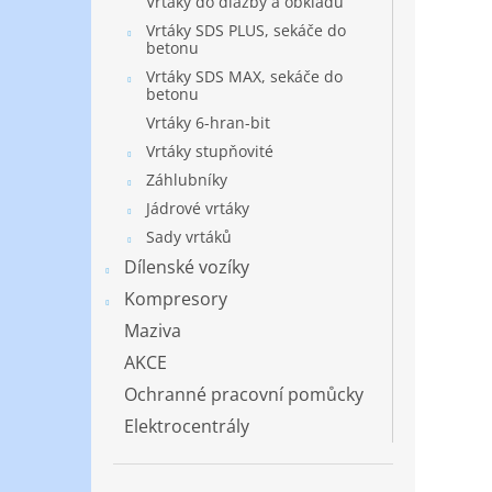
Vrtáky do dlažby a obkladů
Vrtáky SDS PLUS, sekáče do
betonu
Vrtáky SDS MAX, sekáče do
betonu
Vrtáky 6-hran-bit
Vrtáky stupňovité
Záhlubníky
Jádrové vrtáky
Sady vrtáků
Dílenské vozíky
Kompresory
Maziva
AKCE
Ochranné pracovní pomůcky
Elektrocentrály