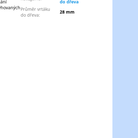
tání
do dřeva
ýhovaných
Průměr vrtáku
28 mm
do dřeva
: