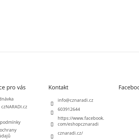
ce pro vás
Kontakt
Facebo
dnávka
info
@
cznaradi.cz
| czNARADI.cz
603912644
https://www.facebook.
 podmínky
com/eshopcznaradi
ochrany
cznaradi.cz/
údajů