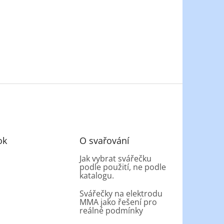
ok
O svařování
Jak vybrat svářečku
podle použití, ne podle
katalogu.
Svářečky na elektrodu
MMA jako řešení pro
reálné podmínky