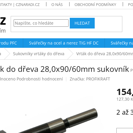
TAKTY | CZNARADI.CZ
O NÁS
OBCHODNÍ PODMÍNKY
PO
HLEDAT
trodu PFC
Svářečky na ocel a nerez TIG HF DC
Svářečky n
a
Sukovníky vrtáky do dřeva
Vrták do dřeva 28,0x90/60m
ák do dřeva 28,0x90/60mm sukovník
P
né
dnoceno
Podrobnosti hodnocení
Značka:
PROFIKRAFT
ení
154
tu
127,30 
Měrná
2 až 
cena:
ek.