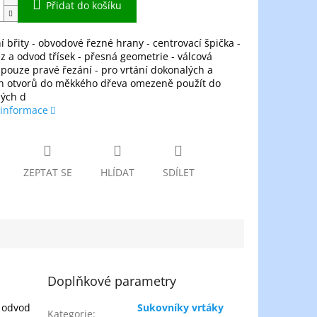
Přidat do košíku
ní břity - obvodové řezné hrany - centrovací špička -
z a odvod třísek - přesná geometrie - válcová
 pouze pravé řezání - pro vrtání dokonalých a
h otvorů do měkkého dřeva omezeně použít do
ých d
 informace
ZEPTAT SE
HLÍDAT
SDÍLET
Doplňkové parametry
a odvod
Sukovníky vrtáky
Kategorie
: