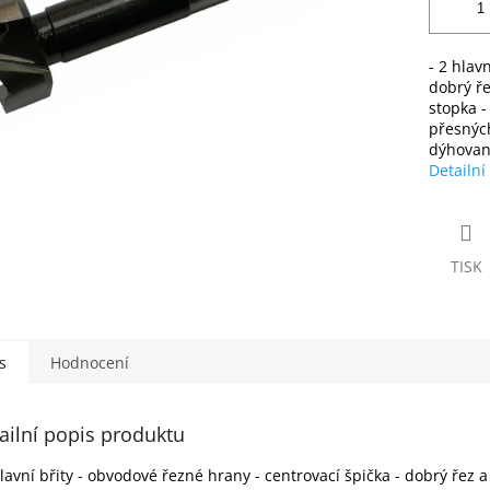
- 2 hlav
dobrý ře
stopka -
přesnýc
dýhovan
Detailní
TISK
s
Hodnocení
ailní popis produktu
hlavní břity - obvodové řezné hrany - centrovací špička - dobrý řez 