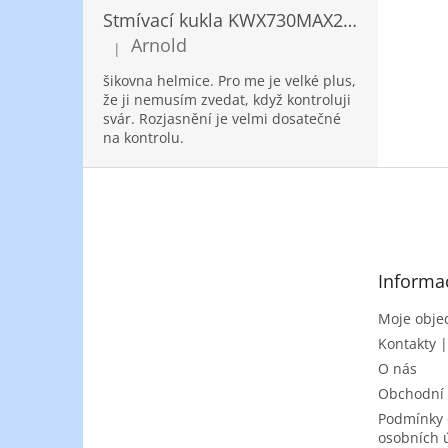
Stmívací kukla KWX730MAX2,5!® + NANOClean
Arnold
|
Hodnocení produktu je 5 z 5 hvězdiček.
šikovna helmice. Pro me je velké plus,
že ji nemusím zvedat, když kontroluji
svár. Rozjasnění je velmi dosatečné
na kontrolu.
Z
á
p
a
t
Informa
í
Moje obje
Kontakty 
O nás
Obchodní
Podmínky 
osobních 