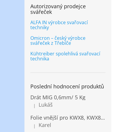
Autorizovaný prodejce
svářeček
ALFA IN výrobce svařovací
techniky
Omicron – český výrobce
svářeček z Třebíče
Kühtreiber spolehlivá svařovací
technika
Poslední hodnocení produktů
Drát MIG 0,6mm/ 5 Kg
Lukáš
|
Hodnocení produktu je 5 z 5 hvězdiček.
Folie vnější pro KWX8, KWX820/ 10ks
Karel
|
Hodnocení produktu je 5 z 5 hvězdiček.