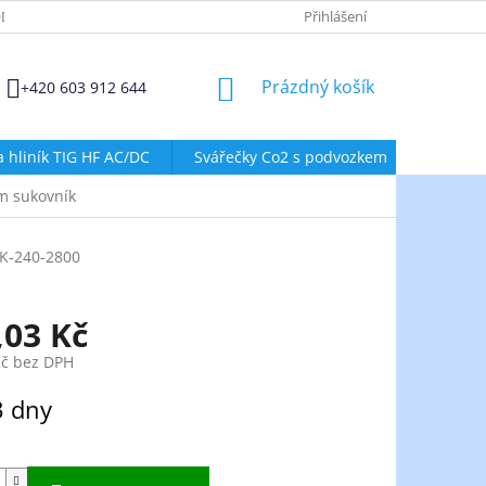
DMÍNKY OCHRANY OSOBNÍCH ÚDAJŮ
ZÁSADY POUŽÍVÁNÍ SOUBORŮ
Přihlášení
NÁKUPNÍ
Prázdný košík
+420 603 912 644
KOŠÍK
a hliník TIG HF AC/DC
Svářečky Co2 s podvozkem
Svářeč
m sukovník
K-240-2800
,03 Kč
Kč bez DPH
3 dny