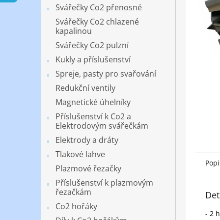
n
Svářečky Co2 přenosné
e
Svářečky Co2 chlazené
l
kapalinou
Svářečky Co2 pulzní
Kukly a příslušenství
Spreje, pasty pro svařování
Redukční ventily
Magnetické úhelníky
Příslušenství k Co2 a
Elektrodovým svářečkám
Elektrody a dráty
Tlakové lahve
Popi
Plazmové řezačky
Příslušenství k plazmovým
řezačkám
Det
Co2 hořáky
- 2 