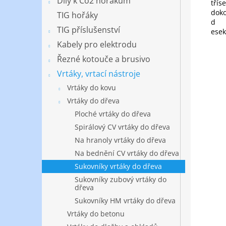
Díly k Co2 hořákům
třís
doko
TIG hořáky
d
TIG příslušenství
esek
Kabely pro elektrodu
Řezné kotouče a brusivo
Vrtáky, vrtací nástroje
Vrtáky do kovu
Vrtáky do dřeva
Ploché vrtáky do dřeva
Spirálový CV vrtáky do dřeva
Na hranoly vrtáky do dřeva
Na bednění CV vrtáky do dřeva
Sukovníky vrtáky do dřeva
Sukovníky zubový vrtáky do
dřeva
Sukovníky HM vrtáky do dřeva
Vrtáky do betonu