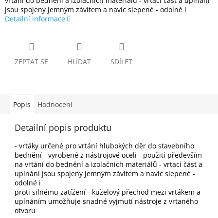
vrtání do bednění a izolačních materiálů - vrtací část a upínání
jsou spojeny jemným závitem a navíc slepené - odolné i
Detailní informace
ZEPTAT SE
HLÍDAT
SDÍLET
Popis
Hodnocení
Detailní popis produktu
- vrtáky určené pro vrtání hlubokých děr do stavebního
bednění - vyrobené z nástrojové oceli - použití především
na vrtání do bednění a izolačních materiálů - vrtací část a
upínání jsou spojeny jemným závitem a navíc slepené -
odolné i
proti silnému zatížení - kuželový přechod mezi vrtákem a
upínáním umožňuje snadné vyjmutí nástroje z vrtaného
otvoru