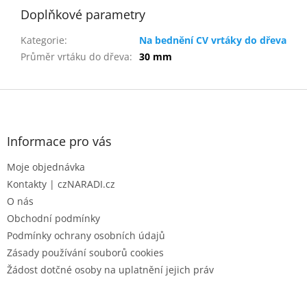
Doplňkové parametry
Kategorie
:
Na bednění CV vrtáky do dřeva
Průměr vrtáku do dřeva
:
30 mm
Z
á
p
a
Informace pro vás
t
Moje objednávka
í
Kontakty | czNARADI.cz
O nás
Obchodní podmínky
Podmínky ochrany osobních údajů
Zásady používání souborů cookies
Žádost dotčné osoby na uplatnění jejich práv