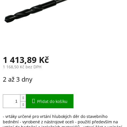
1 413,89 Kč
1 168,50 Kč bez DPH
Měrná
2 až 3 dny
cena:
Přidat do košíku
- vrtáky určené pro vrtání hlubokých děr do stavebního
bednění - vyrobené z nástrojové oceli - použití především na