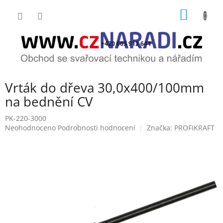
Přejít
NÁKUP
na
obsah
KOŠÍK
+420 603 912 644
Vrták do dřeva 30,0x400/100mm
na bednění CV
PK-220-3000
Průměrné
Neohodnoceno
Podrobnosti hodnocení
Značka:
PROFIKRAFT
hodnocení
produktu
je
0,0
z
5
hvězdiček.