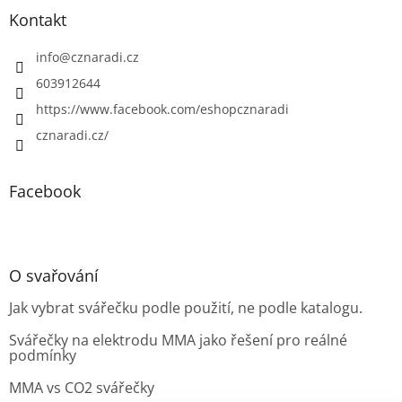
Kontakt
info
@
cznaradi.cz
603912644
https://www.facebook.com/eshopcznaradi
cznaradi.cz/
Facebook
O svařování
Jak vybrat svářečku podle použití, ne podle katalogu.
Svářečky na elektrodu MMA jako řešení pro reálné
podmínky
MMA vs CO2 svářečky