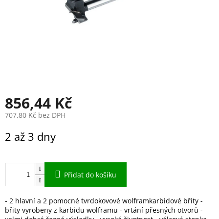
856,44 Kč
707,80 Kč bez DPH
Měrná
2 až 3 dny
cena:
Přidat do košíku
- 2 hlavní a 2 pomocné tvrdokovové wolframkarbidové břity -
břity vyrobeny z karbidu wolframu - vrtání přesných otvorů -