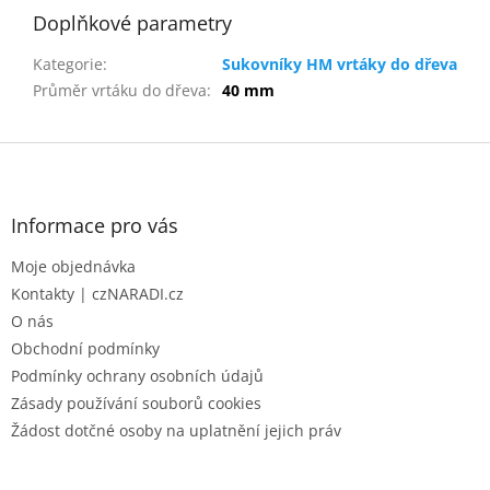
Doplňkové parametry
Kategorie
:
Sukovníky HM vrtáky do dřeva
Průměr vrtáku do dřeva
:
40 mm
Z
á
p
a
Informace pro vás
t
Moje objednávka
í
Kontakty | czNARADI.cz
O nás
Obchodní podmínky
Podmínky ochrany osobních údajů
Zásady používání souborů cookies
Žádost dotčné osoby na uplatnění jejich práv