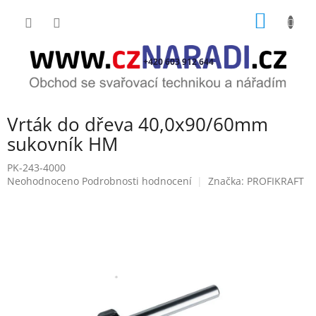
Přejít
NÁKUP
na
obsah
KOŠÍK
+420 603 912 644
Vrták do dřeva 40,0x90/60mm
sukovník HM
PK-243-4000
Průměrné
Neohodnoceno
Podrobnosti hodnocení
Značka:
PROFIKRAFT
hodnocení
produktu
je
0,0
z
5
hvězdiček.