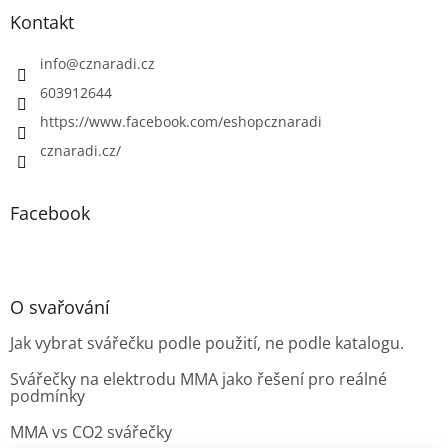
Kontakt
info
@
cznaradi.cz
603912644
https://www.facebook.com/eshopcznaradi
cznaradi.cz/
Facebook
O svařování
Jak vybrat svářečku podle použití, ne podle katalogu.
Svářečky na elektrodu MMA jako řešení pro reálné
podmínky
MMA vs CO2 svářečky