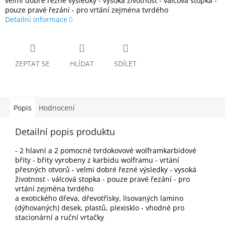
velmi dobré řezné výsledky - vysoká životnost - válcová stopka -
pouze pravé řezání - pro vrtání zejména tvrdého
Detailní informace
ZEPTAT SE
HLÍDAT
SDÍLET
Popis
Hodnocení
Detailní popis produktu
- 2 hlavní a 2 pomocné tvrdokovové wolframkarbidové
břity - břity vyrobeny z karbidu wolframu - vrtání
přesných otvorů - velmi dobré řezné výsledky - vysoká
životnost - válcová stopka - pouze pravé řezání - pro
vrtání zejména tvrdého
a exotického dřeva, dřevotřísky, lisovaných lamino
(dýhovaných) desek, plastů, plexisklo - vhodné pro
stacionární a ruční vrtačky