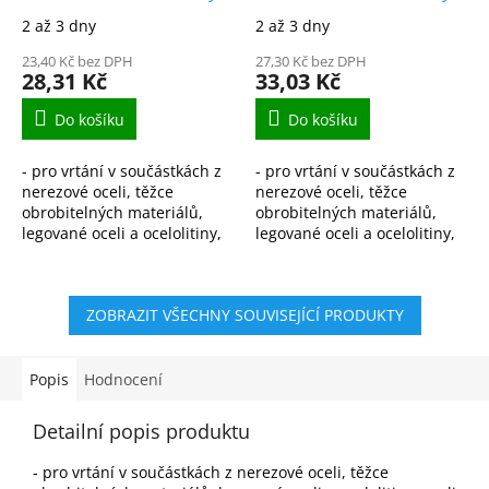
HSS-Co DIN338
HSS-Co DIN338
2 až 3 dny
2 až 3 dny
23,40 Kč bez DPH
27,30 Kč bez DPH
28,31 Kč
33,03 Kč
Do košíku
Do košíku
- pro vrtání v součástkách z
- pro vrtání v součástkách z
nerezové oceli, těžce
nerezové oceli, těžce
obrobitelných materiálů,
obrobitelných materiálů,
legované oceli a ocelolitiny,
legované oceli a ocelolitiny,
oceli pro objemové tváření
oceli pro objemové tváření
za tepla i za studena, válce
za tepla i za studena, válce
válcovacích...
válcovacích...
ZOBRAZIT VŠECHNY SOUVISEJÍCÍ PRODUKTY
Popis
Hodnocení
Detailní popis produktu
- pro vrtání v součástkách z nerezové oceli, těžce