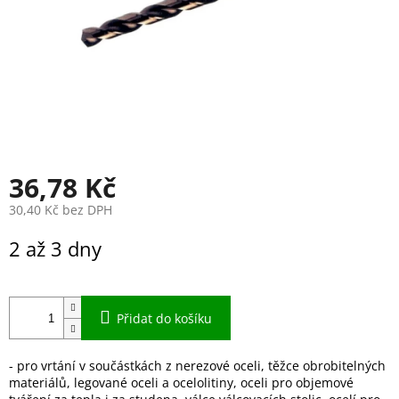
36,78 Kč
30,40 Kč bez DPH
Měrná
2 až 3 dny
cena:
Přidat do košíku
- pro vrtání v součástkách z nerezové oceli, těžce obrobitelných
materiálů, legované oceli a ocelolitiny, oceli pro objemové