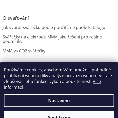
O svařování
Jak vybrat svářečku podle použití, ne podle katalogu.
Svářečky na elektrodu MMA jako řešení pro reálné
podmínky
MMA vs CO2 svářečky
Používáme cookies, abychom Vám umožnili pohodlné
Možnosti doručení
Nakupovani
Možností platby
prohlížení webu a díky analýze provozu webu neustále
Výběr svářečky
zlepšovali jeho funkce, výkon a použitelnost.
Více
informací
Nastavení
Vytvořil Shoptet
Souhlasím
Copyright 2026
czNARADI
. Všechna práva vyhrazena.