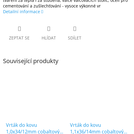
tváření za tepla i za studena, válce válcovacích stolic, ocelí pro
cementování a zušlechťování - vysoce výkonné vr
Detailní informace
ZEPTAT SE
HLÍDAT
SDÍLET
Související produkty
Vrták do kovu
Vrták do kovu
1,0x34/12mm cobaltový
1,1x36/14mm cobaltový