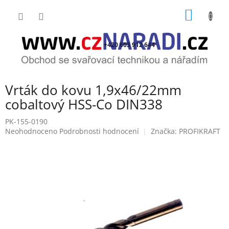
Přejít
NÁKUP
na
obsah
KOŠÍK
+420 603 912 644
Vrták do kovu 1,9x46/22mm
cobaltový HSS-Co DIN338
PK-155-0190
Průměrné
Neohodnoceno
Podrobnosti hodnocení
Značka:
PROFIKRAFT
hodnocení
produktu
je
0,0
z
5
hvězdiček.