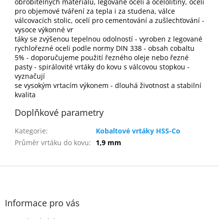
obrobitelných materiálů, legované oceli a ocelolitiny, oceli
pro objemové tváření za tepla i za studena, válce
válcovacích stolic, ocelí pro cementování a zušlechťování -
vysoce výkonné vr
táky se zvýšenou tepelnou odolností - vyroben z legované
rychlořezné oceli podle normy DIN 338 - obsah cobaltu
5% - doporučujeme použití řezného oleje nebo řezné
pasty - spirálovité vrtáky do kovu s válcovou stopkou -
vyznačují
se vysokým vrtacím výkonem - dlouhá životnost a stabilní
kvalita
Doplňkové parametry
Kategorie
:
Kobaltové vrtáky HSS-Co
Průměr vrtáku do kovu
:
1,9 mm
Z
á
p
a
Informace pro vás
t