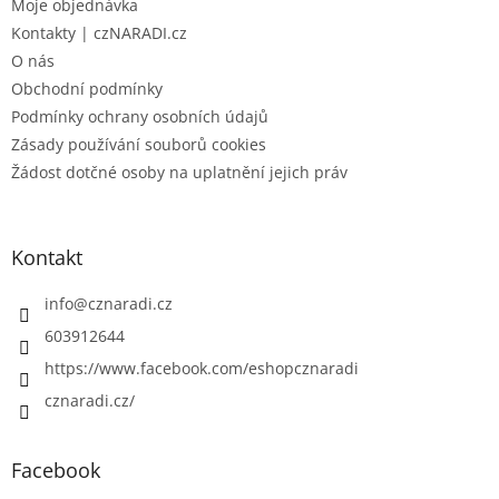
Moje objednávka
í
Kontakty | czNARADI.cz
O nás
Obchodní podmínky
Podmínky ochrany osobních údajů
Zásady používání souborů cookies
Žádost dotčné osoby na uplatnění jejich práv
Kontakt
info
@
cznaradi.cz
603912644
https://www.facebook.com/eshopcznaradi
cznaradi.cz/
Facebook