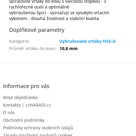
spirálovité vrtáky do kovu s válcovou stopkou - z
rychlořezné oceli a optimálně
vybroušenou špicí - vyznačují se vysokým vrtacím
výkonem - dlouhá životnost a stabilní kvalita
Doplňkové parametry
Kategorie
:
Vybrušované vrtáky HSS-G
Průměr vrtáku do kovu
:
10,8 mm
Z
á
p
a
Informace pro vás
t
Moje objednávka
í
Kontakty | czNARADI.cz
O nás
Obchodní podmínky
Podmínky ochrany osobních údajů
Zásady používání souborů cookies