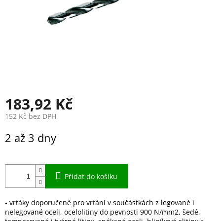
183,92 Kč
152 Kč bez DPH
Měrná
2 až 3 dny
cena:
Přidat do košíku
- vrtáky doporučené pro vrtání v součástkách z legované i
nelegované oceli, ocelolitiny do pevnosti 900 N/mm2, šedé,