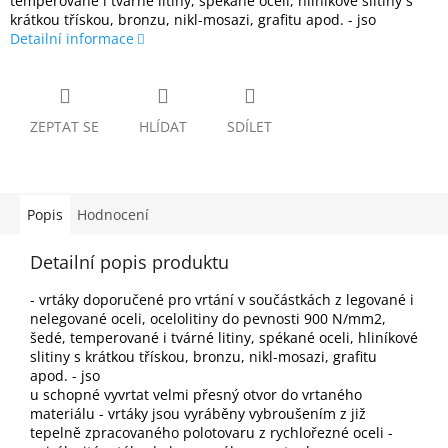
temperované i tvárné litiny, spékané oceli, hliníkové slitiny s
krátkou třískou, bronzu, nikl-mosazi, grafitu apod. - jso
Detailní informace
ZEPTAT SE
HLÍDAT
SDÍLET
Popis
Hodnocení
Detailní popis produktu
- vrtáky doporučené pro vrtání v součástkách z legované i
nelegované oceli, ocelolitiny do pevnosti 900 N/mm2,
šedé, temperované i tvárné litiny, spékané oceli, hliníkové
slitiny s krátkou třískou, bronzu, nikl-mosazi, grafitu
apod. - jso
u schopné vyvrtat velmi přesný otvor do vrtaného
materiálu - vrtáky jsou vyráběny vybroušením z již
tepelně zpracovaného polotovaru z rychlořezné oceli -