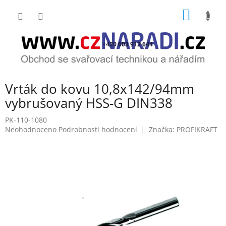
Přejít
NÁKUP
na
obsah
KOŠÍK
+420 603 912 644
Vrták do kovu 10,8x142/94mm
vybrušovaný HSS-G DIN338
PK-110-1080
Průměrné
Neohodnoceno
Podrobnosti hodnocení
Značka:
PROFIKRAFT
hodnocení
produktu
je
0,0
z
5
hvězdiček.