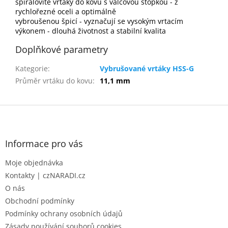
spirálovité vrtáky do kovu s válcovou stopkou - z
rychlořezné oceli a optimálně
vybroušenou špicí - vyznačují se vysokým vrtacím
výkonem - dlouhá životnost a stabilní kvalita
Doplňkové parametry
Kategorie
:
Vybrušované vrtáky HSS-G
Průměr vrtáku do kovu
:
11,1 mm
Z
á
p
a
Informace pro vás
t
Moje objednávka
í
Kontakty | czNARADI.cz
O nás
Obchodní podmínky
Podmínky ochrany osobních údajů
Zásady používání souborů cookies