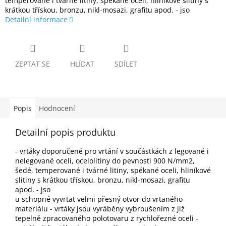
temperované i tvárné litiny, spékané oceli, hliníkové slitiny s
krátkou třískou, bronzu, nikl-mosazi, grafitu apod. - jso
Detailní informace
ZEPTAT SE
HLÍDAT
SDÍLET
Popis
Hodnocení
Detailní popis produktu
- vrtáky doporučené pro vrtání v součástkách z legované i
nelegované oceli, ocelolitiny do pevnosti 900 N/mm2,
šedé, temperované i tvárné litiny, spékané oceli, hliníkové
slitiny s krátkou třískou, bronzu, nikl-mosazi, grafitu
apod. - jso
u schopné vyvrtat velmi přesný otvor do vrtaného
materiálu - vrtáky jsou vyráběny vybroušením z již
tepelně zpracovaného polotovaru z rychlořezné oceli -