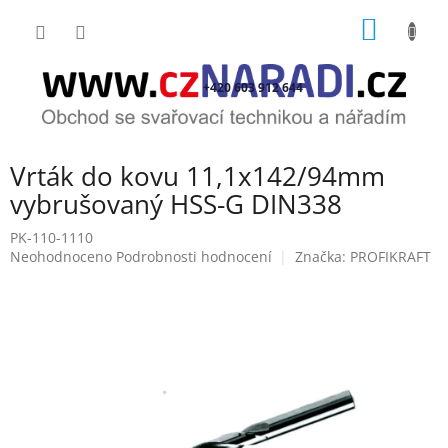
Přejít
NÁKUP
na
obsah
KOŠÍK
+420 603 912 644
Vrták do kovu 11,1x142/94mm
vybrušovaný HSS-G DIN338
PK-110-1110
Průměrné
Neohodnoceno
Podrobnosti hodnocení
Značka:
PROFIKRAFT
hodnocení
produktu
je
0,0
z
5
hvězdiček.