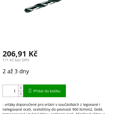
206,91 Kč
171 Kč bez DPH
Měrná
2 až 3 dny
cena:
Přidat do košíku
- vrtáky doporučené pro vrtání v součástkách z legované i
nelegované oceli, ocelolitiny do pevnosti 900 N/mm2, šedé,