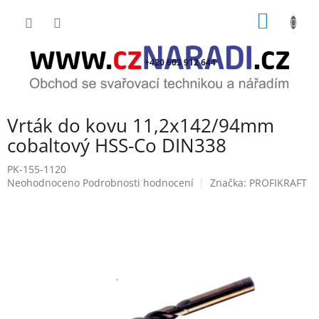
Přejít
NÁKUP
na
obsah
KOŠÍK
+420 603 912 644
Vrták do kovu 11,2x142/94mm
cobaltový HSS-Co DIN338
PK-155-1120
Průměrné
Neohodnoceno
Podrobnosti hodnocení
Značka:
PROFIKRAFT
hodnocení
produktu
je
0,0
z
5
hvězdiček.