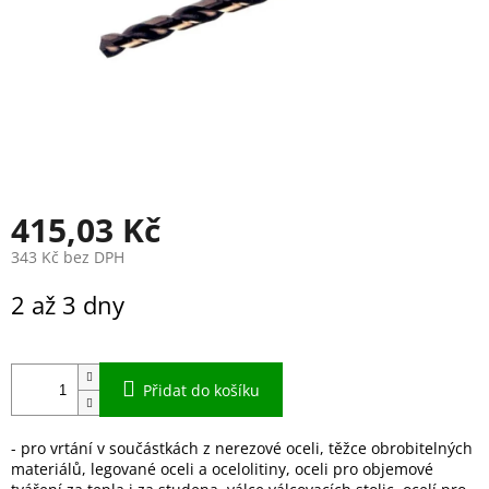
415,03 Kč
343 Kč bez DPH
Měrná
2 až 3 dny
cena:
Přidat do košíku
- pro vrtání v součástkách z nerezové oceli, těžce obrobitelných
materiálů, legované oceli a ocelolitiny, oceli pro objemové