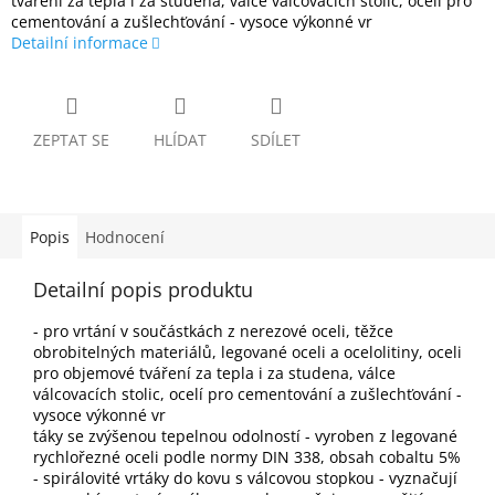
tváření za tepla i za studena, válce válcovacích stolic, ocelí pro
cementování a zušlechťování - vysoce výkonné vr
Detailní informace
ZEPTAT SE
HLÍDAT
SDÍLET
Popis
Hodnocení
Detailní popis produktu
- pro vrtání v součástkách z nerezové oceli, těžce
obrobitelných materiálů, legované oceli a ocelolitiny, oceli
pro objemové tváření za tepla i za studena, válce
válcovacích stolic, ocelí pro cementování a zušlechťování -
vysoce výkonné vr
táky se zvýšenou tepelnou odolností - vyroben z legované
rychlořezné oceli podle normy DIN 338, obsah cobaltu 5%
- spirálovité vrtáky do kovu s válcovou stopkou - vyznačují