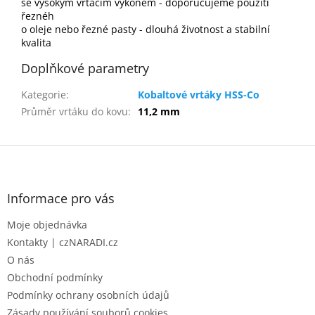
se vysokým vrtacím výkonem - doporučujeme použití
řeznéh
o oleje nebo řezné pasty - dlouhá životnost a stabilní
kvalita
Doplňkové parametry
Kategorie
:
Kobaltové vrtáky HSS-Co
Průměr vrtáku do kovu
:
11,2 mm
Z
á
p
a
Informace pro vás
t
Moje objednávka
í
Kontakty | czNARADI.cz
O nás
Obchodní podmínky
Podmínky ochrany osobních údajů
Zásady používání souborů cookies