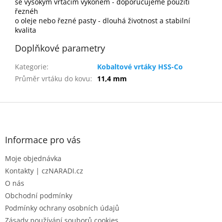
se vysokým vrtacím výkonem - doporučujeme použití
řeznéh
o oleje nebo řezné pasty - dlouhá životnost a stabilní
kvalita
Doplňkové parametry
Kategorie
:
Kobaltové vrtáky HSS-Co
Průměr vrtáku do kovu
:
11,4 mm
Z
á
p
a
Informace pro vás
t
Moje objednávka
í
Kontakty | czNARADI.cz
O nás
Obchodní podmínky
Podmínky ochrany osobních údajů
Zásady používání souborů cookies