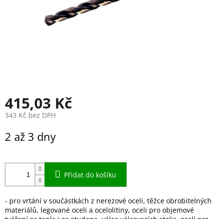
415,03 Kč
343 Kč bez DPH
Měrná
2 až 3 dny
cena:
Přidat do košíku
- pro vrtání v součástkách z nerezové oceli, těžce obrobitelných
materiálů, legované oceli a ocelolitiny, oceli pro objemové