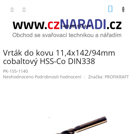
Přejít
NÁKUP
na
obsah
KOŠÍK
+420 603 912 644
Vrták do kovu 11,4x142/94mm
cobaltový HSS-Co DIN338
PK-155-1140
Průměrné
Neohodnoceno
Podrobnosti hodnocení
Značka:
PROFIKRAFT
hodnocení
produktu
je
0,0
z
5
hvězdiček.