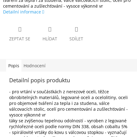
tváření za tepla i za studena, válce válcovacích stolic, ocelí pro
cementování a zušlechťování - vysoce výkonné vr
Detailní informace
ZEPTAT SE
HLÍDAT
SDÍLET
Popis
Hodnocení
Detailní popis produktu
- pro vrtání v součástkách z nerezové oceli, těžce
obrobitelných materiálů, legované oceli a ocelolitiny, oceli
pro objemové tváření za tepla i za studena, válce
válcovacích stolic, ocelí pro cementování a zušlechťování -
vysoce výkonné vr
táky se zvýšenou tepelnou odolností - vyroben z legované
rychlořezné oceli podle normy DIN 338, obsah cobaltu 5%
- spirálovité vrtáky do kovu s válcovou stopkou - vyznačují