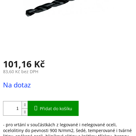
101,16 Kč
83,60 Kč bez DPH
Měrná
Na dotaz
cena:
Přidat do košíku
- pro vrtání v součástkách z legované i nelegované oceli,
ocelolitiny do pevnosti 900 N/mm2, šedé, temperované i tvárné