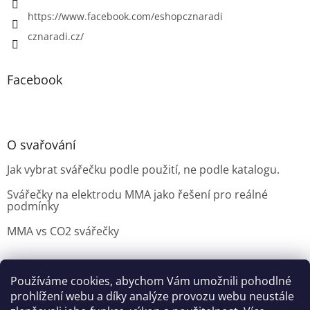
https://www.facebook.com/eshopcznaradi
cznaradi.cz/
Facebook
O svařování
Jak vybrat svářečku podle použití, ne podle katalogu.
Svářečky na elektrodu MMA jako řešení pro reálné
podmínky
MMA vs CO2 svářečky
Používáme cookies, abychom Vám umožnili pohodlné
Možnosti doručení
Nakupovani
Možností platby
prohlížení webu a díky analýze provozu webu neustále
Výběr svářečky