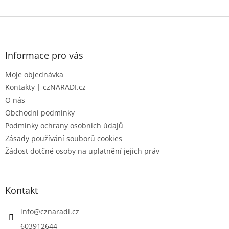
Z
á
p
a
Informace pro vás
t
Moje objednávka
í
Kontakty | czNARADI.cz
O nás
Obchodní podmínky
Podmínky ochrany osobních údajů
Zásady používání souborů cookies
Žádost dotčné osoby na uplatnění jejich práv
Kontakt
info
@
cznaradi.cz
603912644