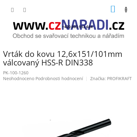
Přejít
NÁKUP
na
obsah
KOŠÍK
+420 603 912 644
Vrták do kovu 12,6x151/101mm
válcovaný HSS-R DIN338
PK-100-1260
Průměrné
Neohodnoceno
Podrobnosti hodnocení
Značka:
PROFIKRAFT
hodnocení
produktu
je
0,0
z
5
hvězdiček.