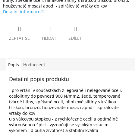
litiny, spékané oceli, hliníkové slitiny s krátkou třískou, bronzu,
houževnaté mosazi apod. - spirálovité vrtáky do kov
Detailní informace
ZEPTAT SE
HLÍDAT
SDÍLET
Popis
Hodnocení
Detailní popis produktu
- pro vrtání v součástkách z legované i nelegované oceli,
ocelolitiny do pevnosti 900 N/mm2, šedé, temperované i
tvárné litiny, spékané oceli, hliníkové slitiny s krátkou
třískou, bronzu, houževnaté mosazi apod. - spirálovité
vrtáky do kov
u s válcovou stopkou - z rychlořezné oceli a optimálně
vybroušenou špicí - vyznačují se vysokým vrtacím
výkonem - dlouhá životnost a stabilní kvalita