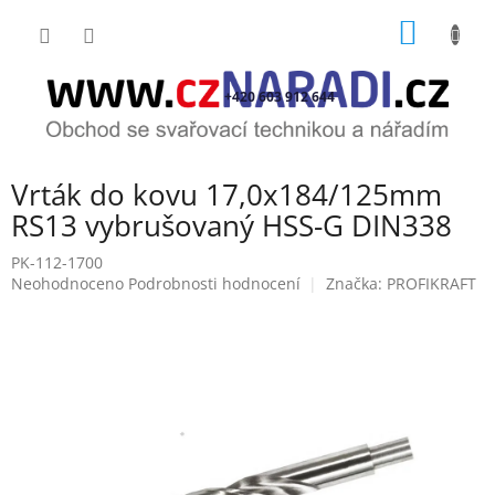
Přejít
NÁKUP
na
obsah
KOŠÍK
+420 603 912 644
Vrták do kovu 17,0x184/125mm
RS13 vybrušovaný HSS-G DIN338
PK-112-1700
Průměrné
Neohodnoceno
Podrobnosti hodnocení
Značka:
PROFIKRAFT
hodnocení
produktu
je
0,0
z
5
hvězdiček.