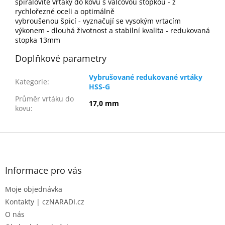
spirálovité vrtáky do kovu s válcovou stopkou - z
rychlořezné oceli a optimálně
vybroušenou špicí - vyznačují se vysokým vrtacím
výkonem - dlouhá životnost a stabilní kvalita - redukovaná
stopka 13mm
Doplňkové parametry
Vybrušované redukované vrtáky
Kategorie
:
HSS-G
Průměr vrtáku do
17,0 mm
kovu
:
Z
á
p
a
Informace pro vás
t
Moje objednávka
í
Kontakty | czNARADI.cz
O nás