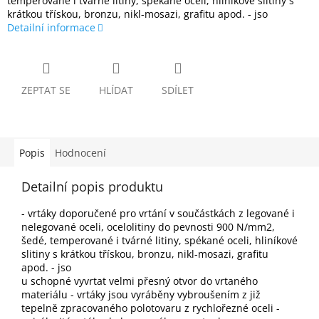
temperované i tvárné litiny, spékané oceli, hliníkové slitiny s
krátkou třískou, bronzu, nikl-mosazi, grafitu apod. - jso
Detailní informace
ZEPTAT SE
HLÍDAT
SDÍLET
Popis
Hodnocení
Detailní popis produktu
- vrtáky doporučené pro vrtání v součástkách z legované i
nelegované oceli, ocelolitiny do pevnosti 900 N/mm2,
šedé, temperované i tvárné litiny, spékané oceli, hliníkové
slitiny s krátkou třískou, bronzu, nikl-mosazi, grafitu
apod. - jso
u schopné vyvrtat velmi přesný otvor do vrtaného
materiálu - vrtáky jsou vyráběny vybroušením z již
tepelně zpracovaného polotovaru z rychlořezné oceli -