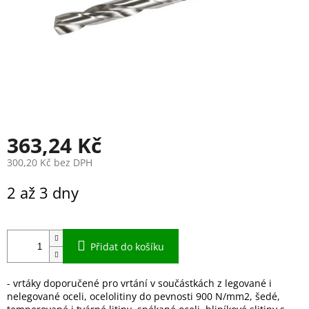
363,24 Kč
300,20 Kč bez DPH
Měrná
2 až 3 dny
cena:
Přidat do košíku
- vrtáky doporučené pro vrtání v součástkách z legované i
nelegované oceli, ocelolitiny do pevnosti 900 N/mm2, šedé,