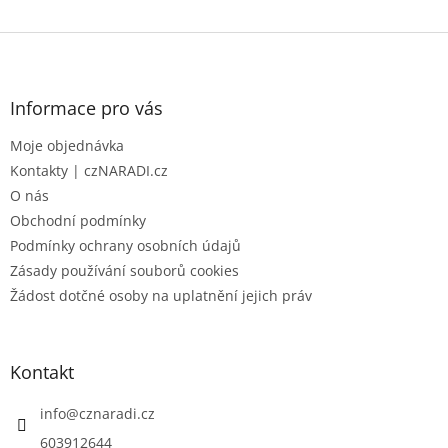
Z
á
p
a
Informace pro vás
t
Moje objednávka
í
Kontakty | czNARADI.cz
O nás
Obchodní podmínky
Podmínky ochrany osobních údajů
Zásady používání souborů cookies
Žádost dotčné osoby na uplatnění jejich práv
Kontakt
info
@
cznaradi.cz
603912644