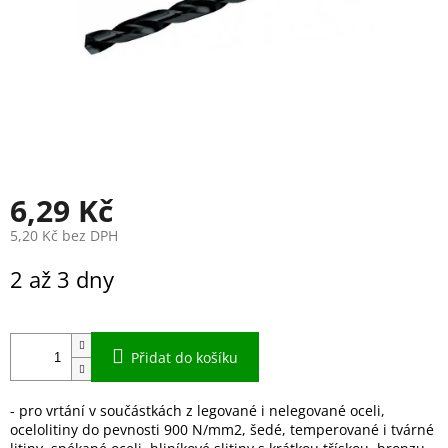
6,29 Kč
5,20 Kč bez DPH
Měrná
2 až 3 dny
cena:
Přidat do košíku
- pro vrtání v součástkách z legované i nelegované oceli,
ocelolitiny do pevnosti 900 N/mm2, šedé, temperované i tvárné