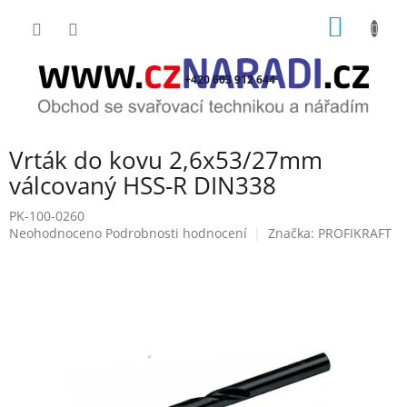
Přejít
NÁKUP
na
obsah
KOŠÍK
+420 603 912 644
Vrták do kovu 2,6x53/27mm
válcovaný HSS-R DIN338
PK-100-0260
Průměrné
Neohodnoceno
Podrobnosti hodnocení
Značka:
PROFIKRAFT
hodnocení
produktu
je
0,0
z
5
hvězdiček.