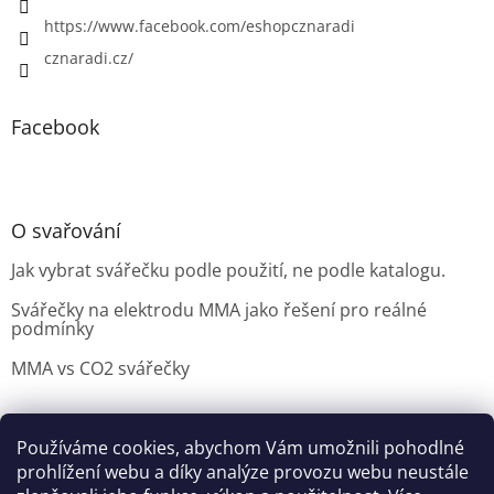
https://www.facebook.com/eshopcznaradi
cznaradi.cz/
Facebook
O svařování
Jak vybrat svářečku podle použití, ne podle katalogu.
Svářečky na elektrodu MMA jako řešení pro reálné
podmínky
MMA vs CO2 svářečky
Používáme cookies, abychom Vám umožnili pohodlné
Možnosti doručení
Nakupovani
Možností platby
prohlížení webu a díky analýze provozu webu neustále
Výběr svářečky