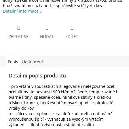
litiny, spékané oceli, hliníkové slitiny s krátkou třískou, bronzu,
houževnaté mosazi apod. - spirálovité vrtáky do kov
Detailní informace
ZEPTAT SE
HLÍDAT
SDÍLET
Popis
Hodnocení
Detailní popis produktu
- pro vrtání v součástkách z legované i nelegované oceli,
ocelolitiny do pevnosti 900 N/mm2, šedé, temperované i
tvárné litiny, spékané oceli, hliníkové slitiny s krátkou
třískou, bronzu, houževnaté mosazi apod. - spirálovité
vrtáky do kov
u s válcovou stopkou - z rychlořezné oceli a optimálně
vybroušenou špicí - vyznačují se vysokým vrtacím
výkonem - dlouhá životnost a stabilní kvalita