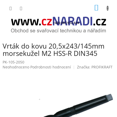
Přejít
NÁKUP
na
obsah
KOŠÍK
+420 603 912 644
Vrták do kovu 20,5x243/145mm
morsekužel M2 HSS-R DIN345
PK-105-2050
Průměrné
Neohodnoceno
Podrobnosti hodnocení
Značka:
PROFIKRAFT
hodnocení
produktu
je
0,0
z
5
hvězdiček.