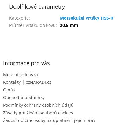
Doplňkové parametry
Kategorie
:
Morsekužel vrtáky HSS-R
Průměr vrtáku do kovu
:
20,5 mm
Z
á
p
a
Informace pro vás
t
Moje objednávka
í
Kontakty | czNARADI.cz
O nás
Obchodní podmínky
Podmínky ochrany osobních údajů
Zásady používání souborů cookies
Žádost dotčné osoby na uplatnění jejich práv