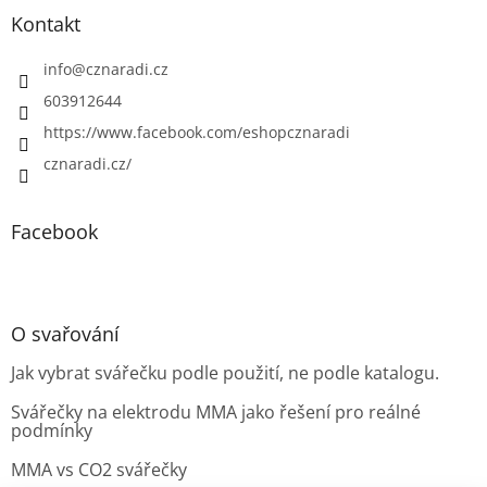
Kontakt
info
@
cznaradi.cz
603912644
https://www.facebook.com/eshopcznaradi
cznaradi.cz/
Facebook
O svařování
Jak vybrat svářečku podle použití, ne podle katalogu.
Svářečky na elektrodu MMA jako řešení pro reálné
podmínky
MMA vs CO2 svářečky