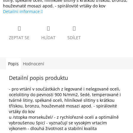
litiny, spékané oceli, hliníkové slitiny s krátkou třískou, bronzu,
houževnaté mosazi apod. - spirálovité vrtáky do kov
Detailní informace
ZEPTAT SE
HLÍDAT
SDÍLET
Popis
Hodnocení
Detailní popis produktu
- pro vrtání v součástkách z legované i nelegované oceli,
ocelolitiny do pevnosti 900 N/mm2, šedé, temperované i
tvárné litiny, spékané oceli, hliníkové slitiny s krátkou
třískou, bronzu, houževnaté mosazi apod. - spirálovité
vrtáky do kov
u /stopka morsekužel/ - z rychlořezné oceli a optimálně
vybroušenou špicí - vyznačují se vysokým vrtacím
výkonem - dlouhá životnost a stabilní kvalita