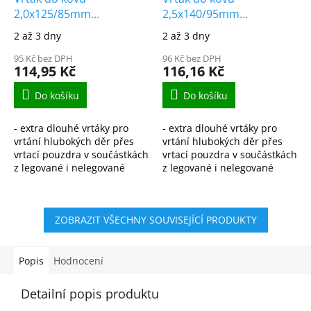
2,0x125/85mm
2,5x140/95mm
vybrušovaný extra
vybrušovaný extra
2 až 3 dny
2 až 3 dny
dlouhý HSS-G DIN1869/1
dlouhý HSS-G DIN1869/1
95 Kč bez DPH
96 Kč bez DPH
114,95 Kč
116,16 Kč
Do košíku
Do košíku
- extra dlouhé vrtáky pro
- extra dlouhé vrtáky pro
vrtání hlubokých děr přes
vrtání hlubokých děr přes
vrtací pouzdra v součástkách
vrtací pouzdra v součástkách
z legované i nelegované
z legované i nelegované
oceli, ocelolitiny do pevnosti
oceli, ocelolitiny do pevnosti
900N/mm2, šedé,
900N/mm2, šedé,
temperované i tvárné...
temperované i tvárné...
ZOBRAZIT VŠECHNY SOUVISEJÍCÍ PRODUKTY
Popis
Hodnocení
Detailní popis produktu