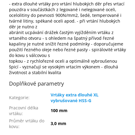
- extra dlouhé vrtáky pro vrtání hlubokých děr přes vrtací
pouzdra v součástkách z legované i nelegované oceli,
ocelolitiny do pevnosti 900N/mm2, šedé, temperované i
tvárné litiny, spékané oceli apod. - při vrtání hlubokých
děr je nutno z
abránit ucpávání drážek častým vyjížděním vrtáku z
vrtaného otvoru - s ohledem na špatný přívod řezné
kapaliny je nutné snížit řezné podmínky - doporučujeme
použití řezného oleje nebo řezné pasty - spirálovité vrtáky
do kovu s válcovou s
topkou - z rychlořezné oceli a optimálně vybroušenou
špicí - vyznačují se vysokým vrtacím výkonem - dlouhá
životnost a stabilní kvalita
Doplňkové parametry
Vrtáky extra dlouhé XL
Kategorie
:
vybrušované HSS-G
Pracovní délka
100 mm
vrtáku
:
Průměr vrtáku do
3,0 mm
kovu
: