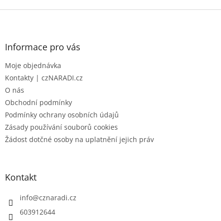
Z
á
p
a
Informace pro vás
t
Moje objednávka
í
Kontakty | czNARADI.cz
O nás
Obchodní podmínky
Podmínky ochrany osobních údajů
Zásady používání souborů cookies
Žádost dotčné osoby na uplatnění jejich práv
Kontakt
info
@
cznaradi.cz
603912644