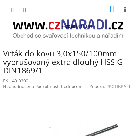
Přejít
NÁKUP
na
obsah
KOŠÍK
+420 603 912 644
Vrták do kovu 3,0x150/100mm
vybrušovaný extra dlouhý HSS-G
DIN1869/1
PK-140-0300
Průměrné
Neohodnoceno
Podrobnosti hodnocení
Značka:
PROFIKRAFT
hodnocení
produktu
je
0,0
z
5
hvězdiček.