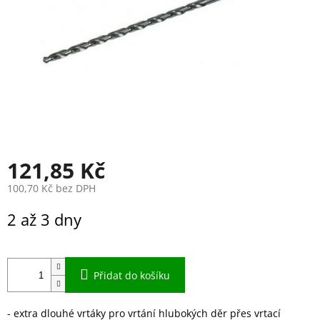
121,85 Kč
100,70 Kč bez DPH
Měrná
2 až 3 dny
cena:
Přidat do košíku
- extra dlouhé vrtáky pro vrtání hlubokých děr přes vrtací