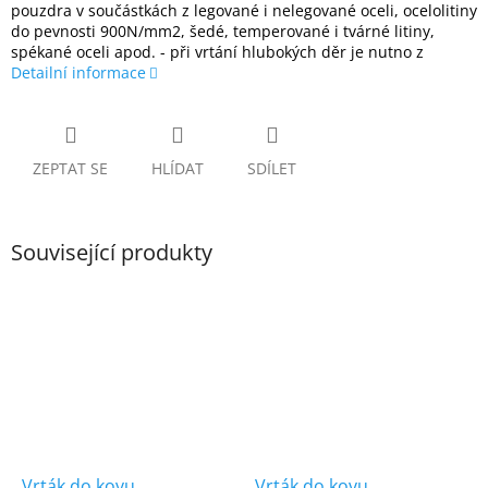
pouzdra v součástkách z legované i nelegované oceli, ocelolitiny
do pevnosti 900N/mm2, šedé, temperované i tvárné litiny,
spékané oceli apod. - při vrtání hlubokých děr je nutno z
Detailní informace
ZEPTAT SE
HLÍDAT
SDÍLET
Související produkty
Vrták do kovu
Vrták do kovu