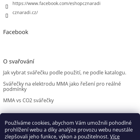
https://www.facebook.com/eshopcznaradi
cznaradi.cz/
Facebook
O svařování
Jak vybrat svářečku podle použití, ne podle katalogu.
Svářečky na elektrodu MMA jako řešení pro reálné
podmínky
MMA vs CO2 svářečky
Používáme cookies, abychom Vám umožnili pohodlné
Možnosti doručení
Nakupovani
Možností platby
prohlížení webu a díky analýze provozu webu neustále
Výběr svářečky
zlepšovali jeho funkce, výkon a použitelnost.
Více