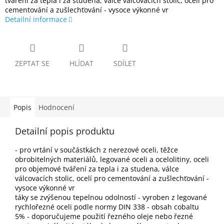
tváření za tepla i za studena, válce válcovacích stolic, ocelí pro
cementování a zušlechťování - vysoce výkonné vr
Detailní informace
ZEPTAT SE
HLÍDAT
SDÍLET
Popis
Hodnocení
Detailní popis produktu
- pro vrtání v součástkách z nerezové oceli, těžce
obrobitelných materiálů, legované oceli a ocelolitiny, oceli
pro objemové tváření za tepla i za studena, válce
válcovacích stolic, ocelí pro cementování a zušlechťování -
vysoce výkonné vr
táky se zvýšenou tepelnou odolností - vyroben z legované
rychlořezné oceli podle normy DIN 338 - obsah cobaltu
5% - doporučujeme použití řezného oleje nebo řezné