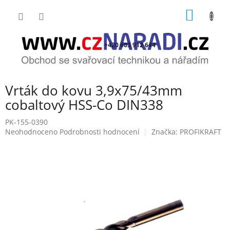
Přejít
NÁKUP
na
obsah
KOŠÍK
+420 603 912 644
Vrták do kovu 3,9x75/43mm
cobaltový HSS-Co DIN338
PK-155-0390
Průměrné
Neohodnoceno
Podrobnosti hodnocení
Značka:
PROFIKRAFT
hodnocení
produktu
je
0,0
z
5
hvězdiček.