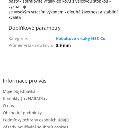
pasty - spirálovité vrtáky do kovu s válcovou stopkou -
vyznačují
se vysokým vrtacím výkonem - dlouhá životnost a stabilní
kvalita
Doplňkové parametry
Kategorie
:
Kobaltové vrtáky HSS-Co
Průměr vrtáku do kovu
:
3,9 mm
Z
á
p
a
Informace pro vás
t
Moje objednávka
í
Kontakty | czNARADI.cz
O nás
Obchodní podmínky
Podmínky ochrany osobních údajů
Zásady používání souborů cookies