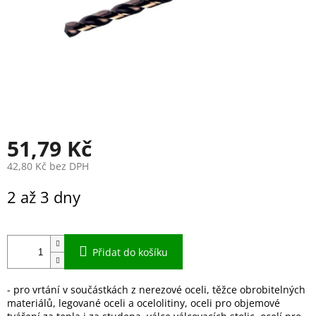
51,79 Kč
42,80 Kč bez DPH
Měrná
2 až 3 dny
cena:
Přidat do košíku
- pro vrtání v součástkách z nerezové oceli, těžce obrobitelných
materiálů, legované oceli a ocelolitiny, oceli pro objemové