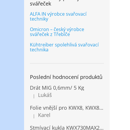
svářeček
ALFA IN výrobce svařovací
techniky
Omicron – český výrobce
svářeček z Třebíče
Kühtreiber spolehlivá svařovací
technika
Poslední hodnocení produktů
Drát MIG 0,6mm/ 5 Kg
Lukáš
|
Hodnocení produktu je 5 z 5 hvězdiček.
Folie vnější pro KWX8, KWX820/ 10ks
Karel
|
Hodnocení produktu je 5 z 5 hvězdiček.
Stmívací kukla KWX730MAX2,5!® + NANOClean