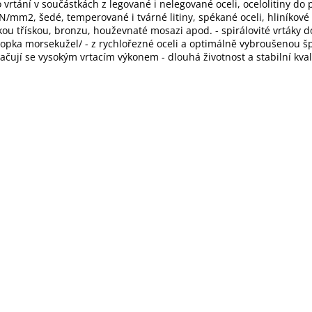
o vrtání v součástkách z legované i nelegované oceli, ocelolitiny do 
N/mm2, šedé, temperované i tvárné litiny, spékané oceli, hliníkové s
kou třískou, bronzu, houževnaté mosazi apod. - spirálovité vrtáky d
topka morsekužel/ - z rychlořezné oceli a optimálně vybroušenou šp
ačují se vysokým vrtacím výkonem - dlouhá životnost a stabilní kval