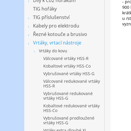
Díly k Co2 hořákům
- pr
900 
TIG hořáky
krát
TIG příslušenství
u /s
vyzn
Kabely pro elektrodu
Řezné kotouče a brusivo
Vrtáky, vrtací nástroje
Vrtáky do kovu
Válcované vrtáky HSS-R
Kobaltové vrtáky HSS-Co
Vybrušované vrtáky HSS-G
Válcované redukované vrtáky
HSS-R
Vybrušované redukované
vrtáky HSS-G
Kobaltové redukované vrtáky
HSS-Co
Vybrušované prodloužené
vrtáky HSS-G
Vrtáky extra dlouhé XL