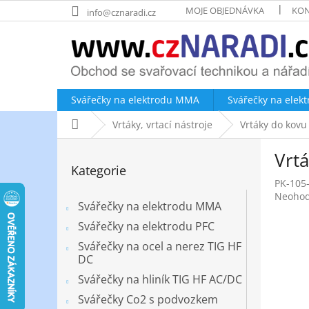
Přejít
MOJE OBJEDNÁVKA
KON
info@cznaradi.cz
na
obsah
Svářečky na elektrodu MMA
Svářečky na elek
Domů
Vrtáky, vrtací nástroje
Vrtáky do kovu
P
Vrt
o
Přeskočit
Kategorie
kategorie
s
PK-105
t
Průměr
Neoho
r
Svářečky na elektrodu MMA
hodnoc
a
produk
Svářečky na elektrodu PFC
n
je
Svářečky na ocel a nerez TIG HF
0,0
n
DC
z
í
5
Svářečky na hliník TIG HF AC/DC
p
hvězdič
a
Svářečky Co2 s podvozkem