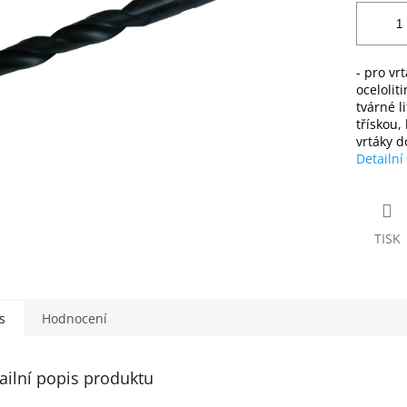
- pro vr
ocelolit
tvárné li
třískou,
vrtáky d
Detailní
TISK
s
Hodnocení
ailní popis produktu