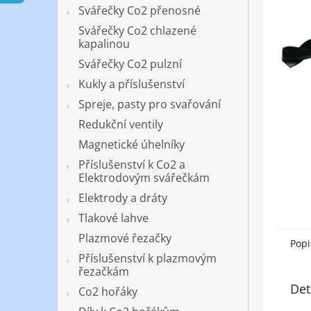
n
Svářečky Co2 přenosné
e
Svářečky Co2 chlazené
l
kapalinou
Svářečky Co2 pulzní
Kukly a příslušenství
Spreje, pasty pro svařování
Redukční ventily
Magnetické úhelníky
Příslušenství k Co2 a
Elektrodovým svářečkám
Elektrody a dráty
Tlakové lahve
Plazmové řezačky
Popi
Příslušenství k plazmovým
řezačkám
Det
Co2 hořáky