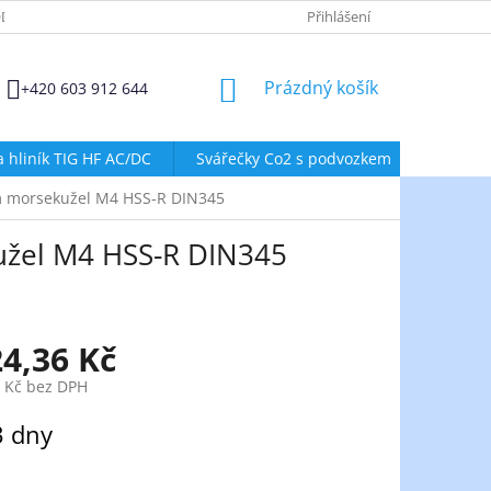
DMÍNKY OCHRANY OSOBNÍCH ÚDAJŮ
ZÁSADY POUŽÍVÁNÍ SOUBORŮ
Přihlášení
NÁKUPNÍ
Prázdný košík
+420 603 912 644
KOŠÍK
a hliník TIG HF AC/DC
Svářečky Co2 s podvozkem
Svářeč
m morsekužel M4 HSS-R DIN345
žel M4 HSS-R DIN345
24,36 Kč
0 Kč bez DPH
3 dny