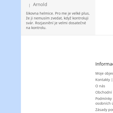
Arnold
|
Hodnocení produktu je 5 z 5 hvězdiček.
šikovna helmice. Pro me je velké plus,
že ji nemusím zvedat, když kontroluji
svár. Rozjasnění je velmi dosatečné
na kontrolu.
Z
á
p
a
t
Informa
í
Moje obje
Kontakty 
O nás
Obchodní
Podmínky 
osobních 
Zásady po