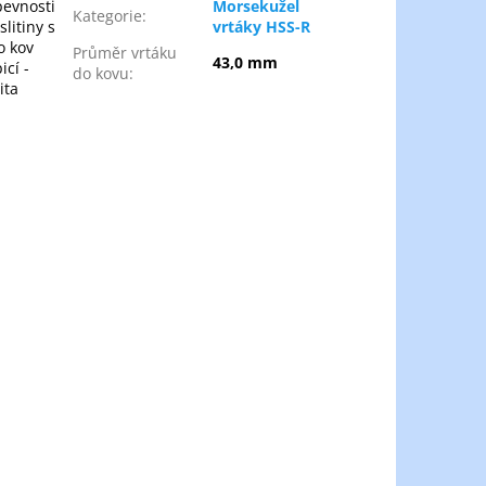
pevnosti
Morsekužel
Kategorie
:
litiny s
vrtáky HSS-R
o kov
Průměr vrtáku
43,0 mm
icí -
do kovu
:
ita