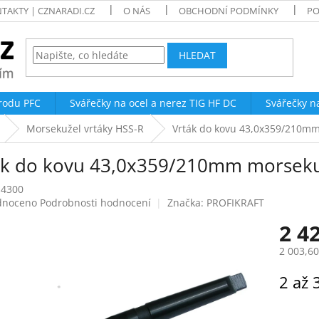
TAKTY | CZNARADI.CZ
O NÁS
OBCHODNÍ PODMÍNKY
PO
HLEDAT
trodu PFC
Svářečky na ocel a nerez TIG HF DC
Svářečky n
Morsekužel vrtáky HSS-R
Vrták do kovu 43,0x359/210m
ák do kovu 43,0x359/210mm morseku
-4300
né
dnoceno
Podrobnosti hodnocení
Značka:
PROFIKRAFT
ení
2 4
tu
2 003,6
Měrná
2 až 
cena:
ek.