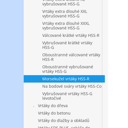
vybrušované HSS-G
Vrtáky extra dlouhé XXL
vybrušované HSS-G
Vrtáky extra dlouhé XXXL
vybrušované HSS-G
Válcované krátké vrtáky HSS-R
Vybrušované krátké vrtáky
HSS-G
Oboustranné válcované vrtáky
HSS-R
Oboustranné vybrušované
vrtáky HSS-G
Morsekužel vrtáky HSS-R
Na bodové sváry vrtáky HSS-Co
Vybrušované vrtáky HSS-G
levotočivé
Vrtáky do dřeva
Vrtáky do betonu
Vrtáky do dlažby a obkladů
Vrtáky SDS PLUS, sekáče do