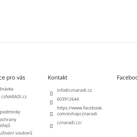
ce pro vás
Kontakt
Facebo
dnávka
info
@
cznaradi.cz
| czNARADI.cz
603912644
https://www.facebook.
 podmínky
com/eshopcznaradi
ochrany
cznaradi.cz/
údajů
užívání souborů