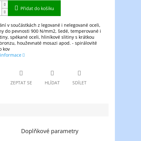
Přidat do košíku
tání v součástkách z legované i nelegované oceli,
iny do pevnosti 900 N/mm2, šedé, temperované i
tiny, spékané oceli, hliníkové slitiny s krátkou
 bronzu, houževnaté mosazi apod. - spirálovité
o kov
 informace
ZEPTAT SE
HLÍDAT
SDÍLET
Doplňkové parametry