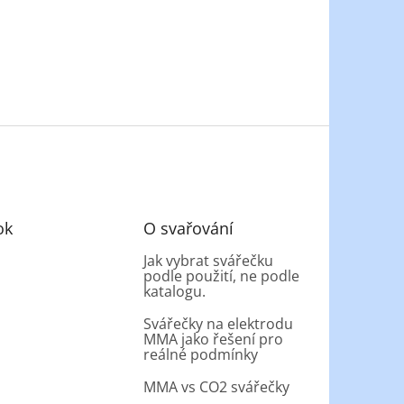
ok
O svařování
Jak vybrat svářečku
podle použití, ne podle
katalogu.
Svářečky na elektrodu
MMA jako řešení pro
reálné podmínky
MMA vs CO2 svářečky