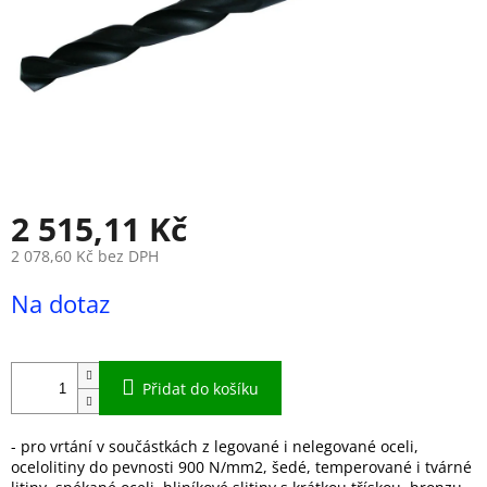
2 515,11 Kč
2 078,60 Kč bez DPH
Měrná
Na dotaz
cena:
Přidat do košíku
- pro vrtání v součástkách z legované i nelegované oceli,
ocelolitiny do pevnosti 900 N/mm2, šedé, temperované i tvárné