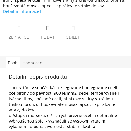
litiny, spékané oceli, hliníkové slitiny s krátkou třískou, bronzu,
houževnaté mosazi apod. - spirálovité vrtáky do kov
Detailní informace
ZEPTAT SE
HLÍDAT
SDÍLET
Popis
Hodnocení
Detailní popis produktu
- pro vrtání v součástkách z legované i nelegované oceli,
ocelolitiny do pevnosti 900 N/mm2, šedé, temperované i
tvárné litiny, spékané oceli, hliníkové slitiny s krátkou
třískou, bronzu, houževnaté mosazi apod. - spirálovité
vrtáky do kov
u /stopka morsekužel/ - z rychlořezné oceli a optimálně
vybroušenou špicí - vyznačují se vysokým vrtacím
výkonem - dlouhá životnost a stabilní kvalita