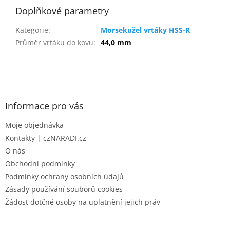
Doplňkové parametry
Kategorie
:
Morsekužel vrtáky HSS-R
Průměr vrtáku do kovu
:
44,0 mm
Z
á
p
a
Informace pro vás
t
Moje objednávka
í
Kontakty | czNARADI.cz
O nás
Obchodní podmínky
Podmínky ochrany osobních údajů
Zásady používání souborů cookies
Žádost dotčné osoby na uplatnění jejich práv