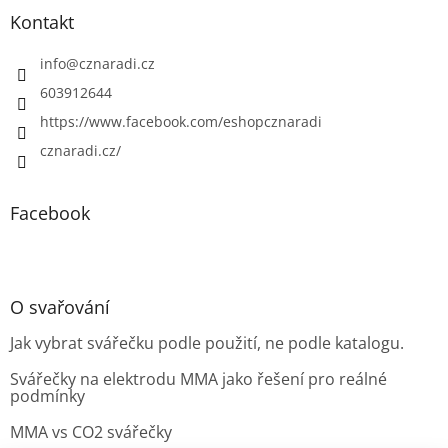
Kontakt
info
@
cznaradi.cz
603912644
https://www.facebook.com/eshopcznaradi
cznaradi.cz/
Facebook
O svařování
Jak vybrat svářečku podle použití, ne podle katalogu.
Svářečky na elektrodu MMA jako řešení pro reálné
podmínky
MMA vs CO2 svářečky