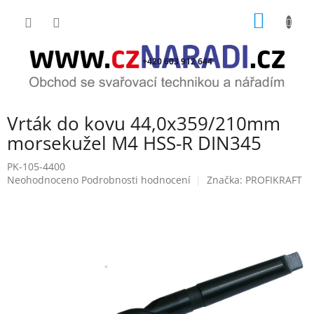
Přejít
NÁKUP
na
obsah
KOŠÍK
+420 603 912 644
Vrták do kovu 44,0x359/210mm
morsekužel M4 HSS-R DIN345
PK-105-4400
Průměrné
Neohodnoceno
Podrobnosti hodnocení
Značka:
PROFIKRAFT
hodnocení
produktu
je
0,0
z
5
hvězdiček.