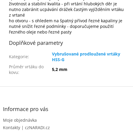
životnost a stabilní kvalita - při vrtání hlubokých děr je
nutno zabránit ucpávání drážek častým vyjížděním vrtáku
z vrtané
ho otvoru - s ohledem na špatný přívod řezné kapaliny je
nutné snížit řezné podmínky - doporučujeme použití
řezného oleje nebo řezné pasty
Doplňkové parametry
Vybrušované prodloužené vrtáky
Kategorie
:
HSS-G
Průměr vrtáku do
5,2 mm
kovu
:
Z
á
p
a
Informace pro vás
t
Moje objednávka
í
Kontakty | czNARADI.cz