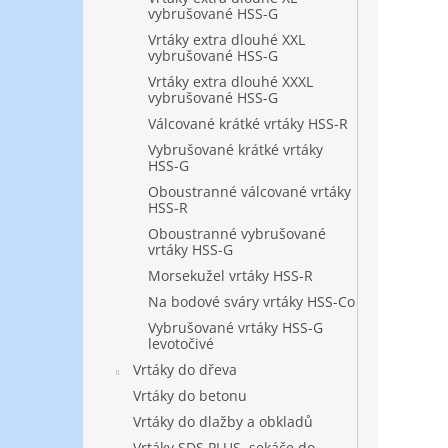
vybrušované HSS-G
Vrtáky extra dlouhé XXL
vybrušované HSS-G
Vrtáky extra dlouhé XXXL
vybrušované HSS-G
Válcované krátké vrtáky HSS-R
Vybrušované krátké vrtáky
HSS-G
Oboustranné válcované vrtáky
HSS-R
Oboustranné vybrušované
vrtáky HSS-G
Morsekužel vrtáky HSS-R
Na bodové sváry vrtáky HSS-Co
Vybrušované vrtáky HSS-G
levotočivé
Vrtáky do dřeva
Vrtáky do betonu
Vrtáky do dlažby a obkladů
Vrtáky SDS PLUS, sekáče do