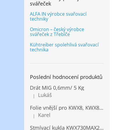
svářeček
ALFA IN výrobce svařovací
techniky
Omicron – český výrobce
svářeček z Třebíče
Kühtreiber spolehlivá svařovací
technika
Poslední hodnocení produktů
Drát MIG 0,6mm/ 5 Kg
Lukáš
|
Hodnocení produktu je 5 z 5 hvězdiček.
Folie vnější pro KWX8, KWX820/ 10ks
Karel
|
Hodnocení produktu je 5 z 5 hvězdiček.
Stmívací kukla KWX730MAX2,5!® + NANOClean