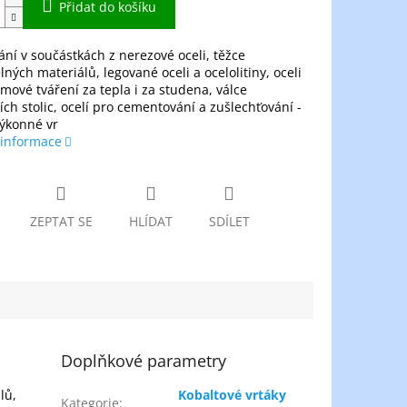
Přidat do košíku
tání v součástkách z nerezové oceli, těžce
lných materiálů, legované oceli a ocelolitiny, oceli
mové tváření za tepla i za studena, válce
ích stolic, ocelí pro cementování a zušlechťování -
ýkonné vr
 informace
ZEPTAT SE
HLÍDAT
SDÍLET
Doplňkové parametry
lů,
Kobaltové vrtáky
Kategorie
: