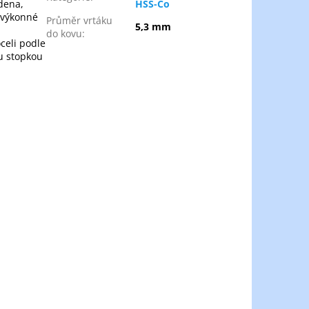
udena,
HSS-Co
e výkonné
Průměr vrtáku
5,3 mm
do kovu
:
celi podle
ou stopkou
h