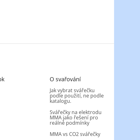
ok
O svařování
Jak vybrat svářečku
podle použití, ne podle
katalogu.
Svářečky na elektrodu
MMA jako řešení pro
reálné podmínky
MMA vs CO2 svářečky