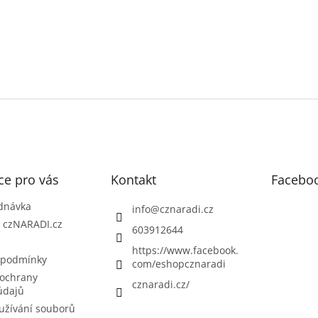
ce pro vás
Kontakt
Facebo
dnávka
info
@
cznaradi.cz
| czNARADI.cz
603912644
https://www.facebook.
 podmínky
com/eshopcznaradi
ochrany
cznaradi.cz/
údajů
užívání souborů