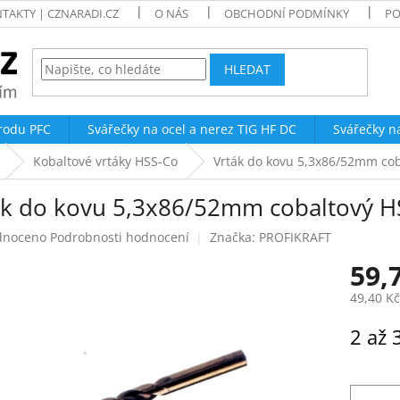
TAKTY | CZNARADI.CZ
O NÁS
OBCHODNÍ PODMÍNKY
PO
HLEDAT
trodu PFC
Svářečky na ocel a nerez TIG HF DC
Svářečky n
Kobaltové vrtáky HSS-Co
Vrták do kovu 5,3x86/52mm co
ák do kovu 5,3x86/52mm cobaltový 
né
dnoceno
Podrobnosti hodnocení
Značka:
PROFIKRAFT
ení
59,
tu
49,40 K
Měrná
2 až 
cena:
ek.