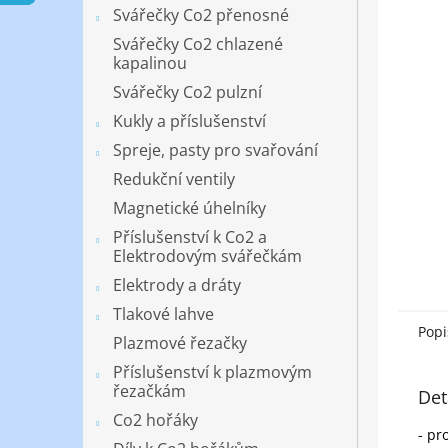
n
Svářečky Co2 přenosné
e
Svářečky Co2 chlazené
l
kapalinou
Svářečky Co2 pulzní
Kukly a příslušenství
Spreje, pasty pro svařování
Redukční ventily
Magnetické úhelníky
Příslušenství k Co2 a
Elektrodovým svářečkám
Elektrody a dráty
Tlakové lahve
Popi
Plazmové řezačky
Příslušenství k plazmovým
řezačkám
Det
Co2 hořáky
- pr