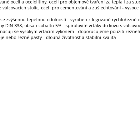
vané oceli a ocelolitiny, oceli pro objemové tváření za tepla i za st
e válcovacích stolic, ocelí pro cementování a zušlechťování - vysoc
 se zvýšenou tepelnou odolností - vyroben z legované rychlořezné o
y DIN 338, obsah cobaltu 5% - spirálovité vrtáky do kovu s válcov
značují se vysokým vrtacím výkonem - doporučujeme použití řezné
eje nebo řezné pasty - dlouhá životnost a stabilní kvalita