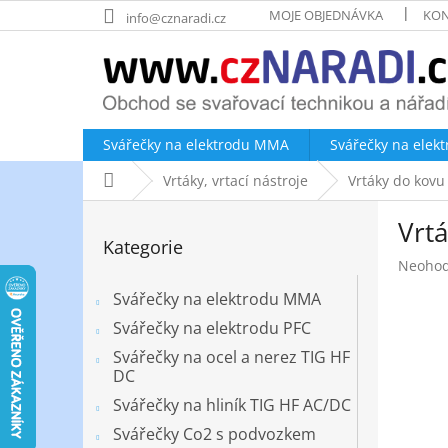
Přejít
MOJE OBJEDNÁVKA
KON
info@cznaradi.cz
na
obsah
Svářečky na elektrodu MMA
Svářečky na elek
Domů
Vrtáky, vrtací nástroje
Vrtáky do kovu
P
Vrt
o
Přeskočit
Kategorie
kategorie
s
Průměr
Neoho
t
hodnoc
r
Svářečky na elektrodu MMA
produk
a
je
Svářečky na elektrodu PFC
n
0,0
Svářečky na ocel a nerez TIG HF
z
n
DC
5
í
hvězdič
Svářečky na hliník TIG HF AC/DC
p
a
Svářečky Co2 s podvozkem