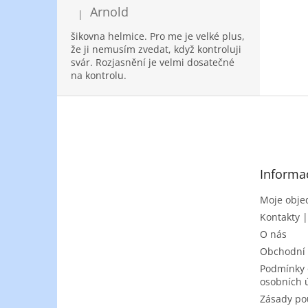
Arnold
|
Hodnocení produktu je 5 z 5 hvězdiček.
šikovna helmice. Pro me je velké plus,
že ji nemusím zvedat, když kontroluji
svár. Rozjasnění je velmi dosatečné
na kontrolu.
Z
á
p
a
t
Informa
í
Moje obje
Kontakty 
O nás
Obchodní
Podmínky 
osobních 
Zásady po