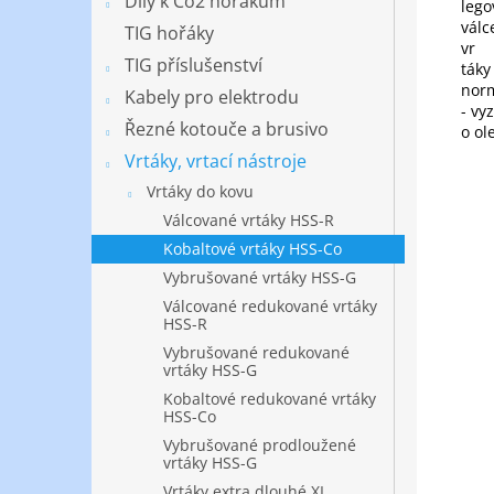
Díly k Co2 hořákům
lego
válc
TIG hořáky
vr
TIG příslušenství
táky
norm
Kabely pro elektrodu
- vy
Řezné kotouče a brusivo
o ol
Vrtáky, vrtací nástroje
Vrtáky do kovu
Válcované vrtáky HSS-R
Kobaltové vrtáky HSS-Co
Vybrušované vrtáky HSS-G
Válcované redukované vrtáky
HSS-R
Vybrušované redukované
vrtáky HSS-G
Kobaltové redukované vrtáky
HSS-Co
Vybrušované prodloužené
vrtáky HSS-G
Vrtáky extra dlouhé XL