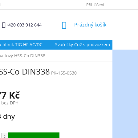
DMÍNKY OCHRANY OSOBNÍCH ÚDAJŮ
ZÁSADY POUŽÍVÁNÍ SOUBORŮ
Přihlášení
NÁKUPNÍ
Prázdný košík
+420 603 912 644
KOŠÍK
a hliník TIG HF AC/DC
Svářečky Co2 s podvozkem
Svářeč
baltový HSS-Co DIN338
HSS-Co DIN338
PK-155-0530
77 Kč
č bez DPH
3 dny