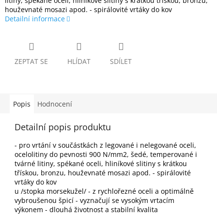
litiny, spékané oceli, hliníkové slitiny s krátkou třískou, bronzu,
houževnaté mosazi apod. - spirálovité vrtáky do kov
Detailní informace
ZEPTAT SE
HLÍDAT
SDÍLET
Popis
Hodnocení
Detailní popis produktu
- pro vrtání v součástkách z legované i nelegované oceli,
ocelolitiny do pevnosti 900 N/mm2, šedé, temperované i
tvárné litiny, spékané oceli, hliníkové slitiny s krátkou
třískou, bronzu, houževnaté mosazi apod. - spirálovité
vrtáky do kov
u /stopka morsekužel/ - z rychlořezné oceli a optimálně
vybroušenou špicí - vyznačují se vysokým vrtacím
výkonem - dlouhá životnost a stabilní kvalita