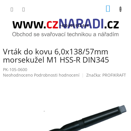
Přejít
NÁKUP
na
obsah
KOŠÍK
+420 603 912 644
Vrták do kovu 6,0x138/57mm
morsekužel M1 HSS-R DIN345
PK-105-0600
Průměrné
Neohodnoceno
Podrobnosti hodnocení
Značka:
PROFIKRAFT
hodnocení
produktu
je
0,0
z
5
hvězdiček.