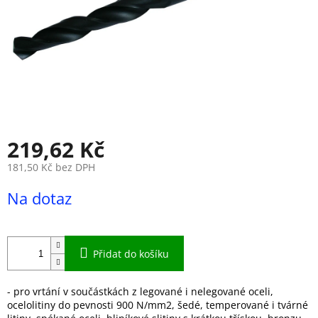
219,62 Kč
181,50 Kč bez DPH
Měrná
Na dotaz
cena:
Přidat do košíku
- pro vrtání v součástkách z legované i nelegované oceli,
ocelolitiny do pevnosti 900 N/mm2, šedé, temperované i tvárné