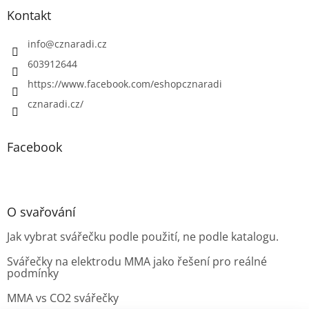
Kontakt
info
@
cznaradi.cz
603912644
https://www.facebook.com/eshopcznaradi
cznaradi.cz/
Facebook
O svařování
Jak vybrat svářečku podle použití, ne podle katalogu.
Svářečky na elektrodu MMA jako řešení pro reálné
podmínky
MMA vs CO2 svářečky