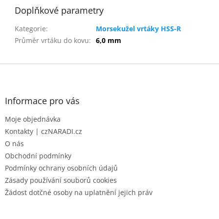
Doplňkové parametry
Kategorie
:
Morsekužel vrtáky HSS-R
Průměr vrtáku do kovu
:
6,0 mm
Z
á
p
a
Informace pro vás
t
Moje objednávka
í
Kontakty | czNARADI.cz
O nás
Obchodní podmínky
Podmínky ochrany osobních údajů
Zásady používání souborů cookies
Žádost dotčné osoby na uplatnění jejich práv