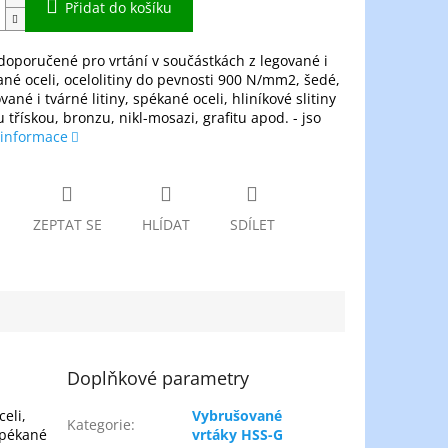
Přidat do košíku
 doporučené pro vrtání v součástkách z legované i
né oceli, ocelolitiny do pevnosti 900 N/mm2, šedé,
ané i tvárné litiny, spékané oceli, hliníkové slitiny
u třískou, bronzu, nikl-mosazi, grafitu apod. - jso
 informace
ZEPTAT SE
HLÍDAT
SDÍLET
Doplňkové parametry
eli,
Vybrušované
Kategorie
:
spékané
vrtáky HSS-G