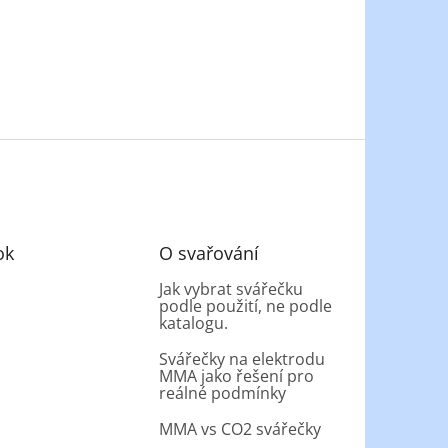
ok
O svařování
Jak vybrat svářečku
podle použití, ne podle
katalogu.
Svářečky na elektrodu
MMA jako řešení pro
reálné podmínky
MMA vs CO2 svářečky