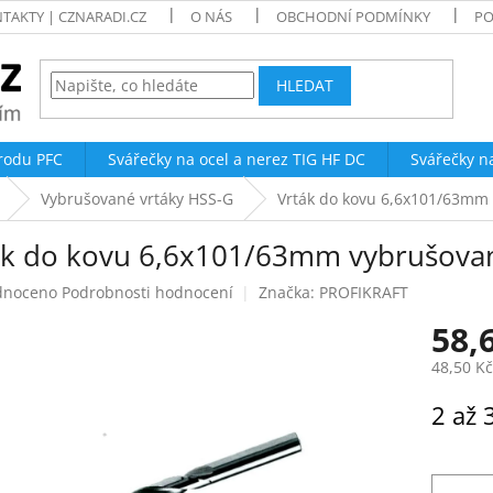
TAKTY | CZNARADI.CZ
O NÁS
OBCHODNÍ PODMÍNKY
PO
HLEDAT
trodu PFC
Svářečky na ocel a nerez TIG HF DC
Svářečky n
Vybrušované vrtáky HSS-G
Vrták do kovu 6,6x101/63mm
ák do kovu 6,6x101/63mm vybrušova
né
dnoceno
Podrobnosti hodnocení
Značka:
PROFIKRAFT
ení
58,
tu
48,50 K
Měrná
2 až 
cena:
ek.