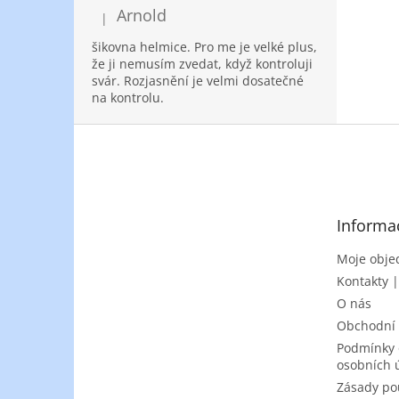
Arnold
|
Hodnocení produktu je 5 z 5 hvězdiček.
šikovna helmice. Pro me je velké plus,
že ji nemusím zvedat, když kontroluji
svár. Rozjasnění je velmi dosatečné
na kontrolu.
Z
á
p
a
t
Informa
í
Moje obje
Kontakty 
O nás
Obchodní
Podmínky 
osobních 
Zásady po