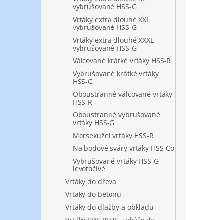
vybrušované HSS-G
Vrtáky extra dlouhé XXL
vybrušované HSS-G
Vrtáky extra dlouhé XXXL
vybrušované HSS-G
Válcované krátké vrtáky HSS-R
Vybrušované krátké vrtáky
HSS-G
Oboustranné válcované vrtáky
HSS-R
Oboustranné vybrušované
vrtáky HSS-G
Morsekužel vrtáky HSS-R
Na bodové sváry vrtáky HSS-Co
Vybrušované vrtáky HSS-G
levotočivé
Vrtáky do dřeva
Vrtáky do betonu
Vrtáky do dlažby a obkladů
Vrtáky SDS PLUS, sekáče do