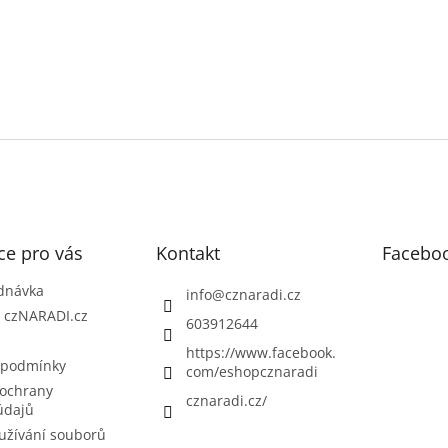
ce pro vás
Kontakt
Facebo
dnávka
info
@
cznaradi.cz
| czNARADI.cz
603912644
https://www.facebook.
 podmínky
com/eshopcznaradi
ochrany
cznaradi.cz/
údajů
užívání souborů