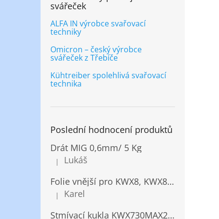
svářeček
ALFA IN výrobce svařovací
techniky
Omicron – český výrobce
svářeček z Třebíče
Kühtreiber spolehlivá svařovací
technika
Poslední hodnocení produktů
Drát MIG 0,6mm/ 5 Kg
Lukáš
|
Hodnocení produktu je 5 z 5 hvězdiček.
Folie vnější pro KWX8, KWX820/ 10ks
Karel
|
Hodnocení produktu je 5 z 5 hvězdiček.
Stmívací kukla KWX730MAX2,5!® + NANOClean