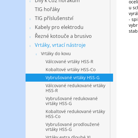
Díly k Co2 hořákům
ocel
u sc
TIG hořáky
vyrá
TIG příslušenství
- sp
vybr
Kabely pro elektrodu
stab
Řezné kotouče a brusivo
Vrtáky, vrtací nástroje
Vrtáky do kovu
Válcované vrtáky HSS-R
Kobaltové vrtáky HSS-Co
Vybrušované vrtáky HSS-G
Válcované redukované vrtáky
HSS-R
Vybrušované redukované
vrtáky HSS-G
Kobaltové redukované vrtáky
HSS-Co
Vybrušované prodloužené
vrtáky HSS-G
Vrtáky extra dlouhé XL