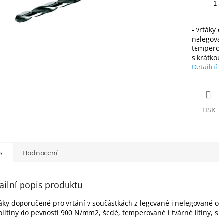
- vrtáky
nelegova
temperov
s krátko
Detailní
TISK
s
Hodnocení
ailní popis produktu
táky doporučené pro vrtání v součástkách z legované i nelegované oc
olitiny do pevnosti 900 N/mm2, šedé, temperované i tvárné litiny, 