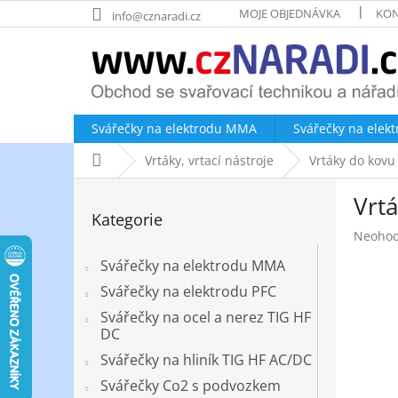
Přejít
MOJE OBJEDNÁVKA
KON
info@cznaradi.cz
na
obsah
Svářečky na elektrodu MMA
Svářečky na elek
Domů
Vrtáky, vrtací nástroje
Vrtáky do kovu
P
Vrt
o
Přeskočit
Kategorie
kategorie
s
Průměr
Neoho
t
hodnoc
r
Svářečky na elektrodu MMA
produk
a
je
Svářečky na elektrodu PFC
n
0,0
Svářečky na ocel a nerez TIG HF
z
n
DC
5
í
hvězdič
Svářečky na hliník TIG HF AC/DC
p
a
Svářečky Co2 s podvozkem