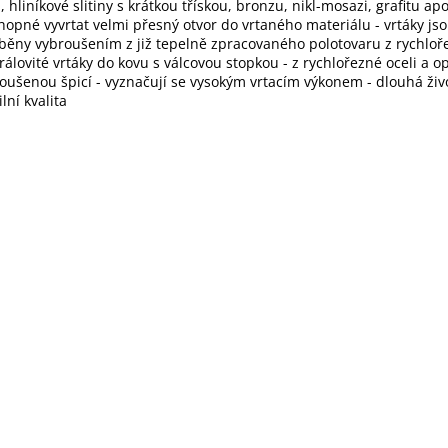
i, hliníkové slitiny s krátkou třískou, bronzu, nikl-mosazi, grafitu apo
hopné vyvrtat velmi přesný otvor do vrtaného materiálu - vrtáky js
běny vybroušením z již tepelně zpracovaného polotovaru z rychloře
irálovité vrtáky do kovu s válcovou stopkou - z rychlořezné oceli a 
oušenou špicí - vyznačují se vysokým vrtacím výkonem - dlouhá živ
ilní kvalita