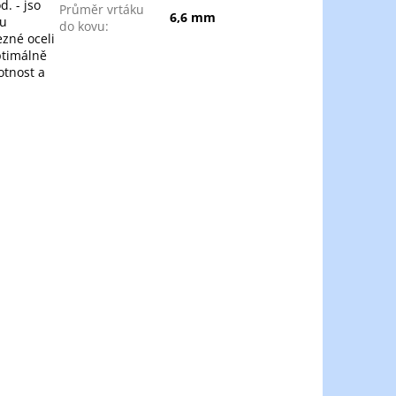
d. - jso
Průměr vrtáku
6,6 mm
ou
do kovu
:
zné oceli
optimálně
otnost a