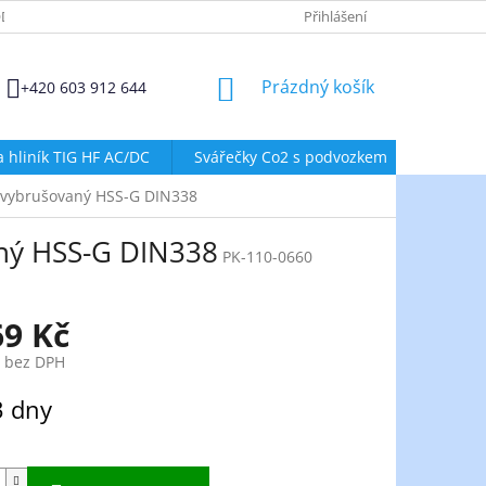
DMÍNKY OCHRANY OSOBNÍCH ÚDAJŮ
ZÁSADY POUŽÍVÁNÍ SOUBORŮ
Přihlášení
NÁKUPNÍ
Prázdný košík
+420 603 912 644
KOŠÍK
a hliník TIG HF AC/DC
Svářečky Co2 s podvozkem
Svářeč
 vybrušovaný HSS-G DIN338
ný HSS-G DIN338
PK-110-0660
69 Kč
č bez DPH
3 dny