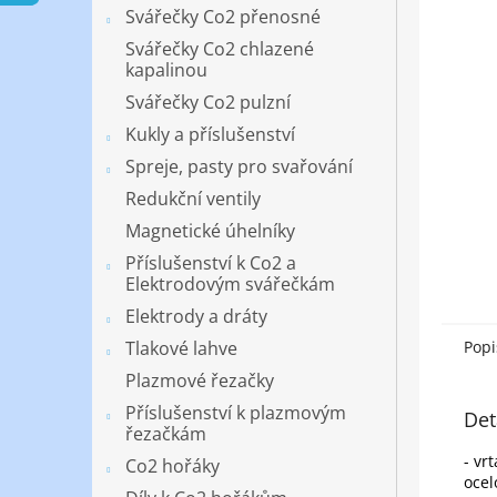
n
Svářečky Co2 přenosné
e
Svářečky Co2 chlazené
l
kapalinou
Svářečky Co2 pulzní
Kukly a příslušenství
Spreje, pasty pro svařování
Redukční ventily
Magnetické úhelníky
Příslušenství k Co2 a
Elektrodovým svářečkám
Elektrody a dráty
Tlakové lahve
Popi
Plazmové řezačky
Příslušenství k plazmovým
Det
řezačkám
- vr
Co2 hořáky
ocel