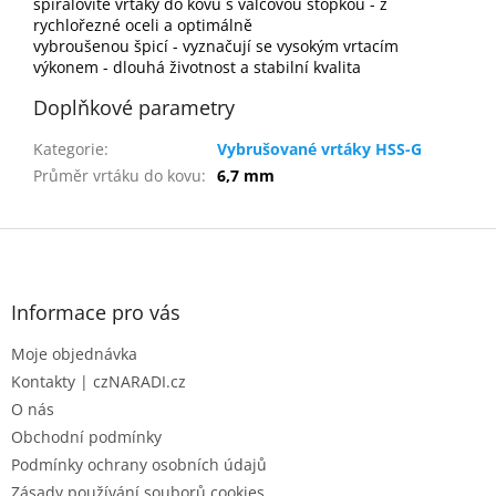
spirálovité vrtáky do kovu s válcovou stopkou - z
rychlořezné oceli a optimálně
vybroušenou špicí - vyznačují se vysokým vrtacím
výkonem - dlouhá životnost a stabilní kvalita
Doplňkové parametry
Kategorie
:
Vybrušované vrtáky HSS-G
Průměr vrtáku do kovu
:
6,7 mm
Z
á
p
a
Informace pro vás
t
Moje objednávka
í
Kontakty | czNARADI.cz
O nás
Obchodní podmínky
Podmínky ochrany osobních údajů
Zásady používání souborů cookies