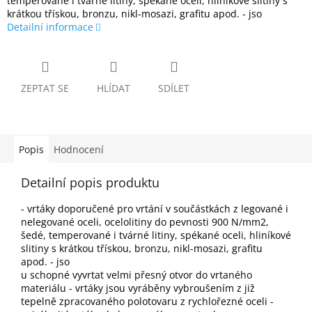
temperované i tvárné litiny, spékané oceli, hliníkové slitiny s
krátkou třískou, bronzu, nikl-mosazi, grafitu apod. - jso
Detailní informace
ZEPTAT SE
HLÍDAT
SDÍLET
Popis
Hodnocení
Detailní popis produktu
- vrtáky doporučené pro vrtání v součástkách z legované i
nelegované oceli, ocelolitiny do pevnosti 900 N/mm2,
šedé, temperované i tvárné litiny, spékané oceli, hliníkové
slitiny s krátkou třískou, bronzu, nikl-mosazi, grafitu
apod. - jso
u schopné vyvrtat velmi přesný otvor do vrtaného
materiálu - vrtáky jsou vyráběny vybroušením z již
tepelně zpracovaného polotovaru z rychlořezné oceli -