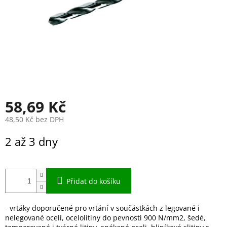
58,69 Kč
48,50 Kč bez DPH
Měrná
2 až 3 dny
cena:
Přidat do košíku
- vrtáky doporučené pro vrtání v součástkách z legované i
nelegované oceli, ocelolitiny do pevnosti 900 N/mm2, šedé,