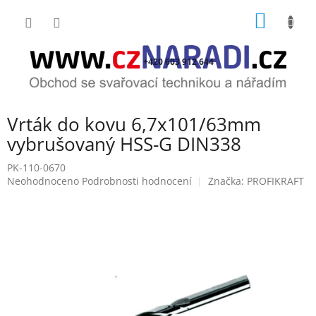
Přejít
NÁKUP
na
obsah
KOŠÍK
+420 603 912 644
Vrták do kovu 6,7x101/63mm
vybrušovaný HSS-G DIN338
PK-110-0670
Průměrné
Neohodnoceno
Podrobnosti hodnocení
Značka:
PROFIKRAFT
hodnocení
produktu
je
0,0
z
5
hvězdiček.