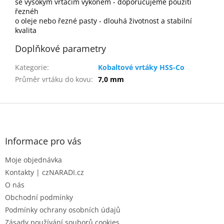
se vysokým vrtacím výkonem - doporučujeme použití
řeznéh
o oleje nebo řezné pasty - dlouhá životnost a stabilní
kvalita
Doplňkové parametry
Kategorie
:
Kobaltové vrtáky HSS-Co
Průměr vrtáku do kovu
:
7,0 mm
Z
á
p
a
Informace pro vás
t
Moje objednávka
í
Kontakty | czNARADI.cz
O nás
Obchodní podmínky
Podmínky ochrany osobních údajů
Zásady používání souborů cookies