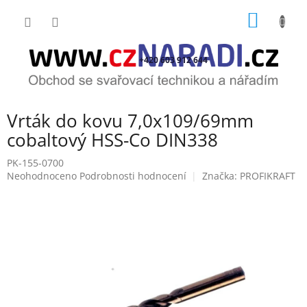
Přejít
NÁKUP
na
obsah
KOŠÍK
+420 603 912 644
Vrták do kovu 7,0x109/69mm
cobaltový HSS-Co DIN338
PK-155-0700
Průměrné
Neohodnoceno
Podrobnosti hodnocení
Značka:
PROFIKRAFT
hodnocení
produktu
je
0,0
z
5
hvězdiček.