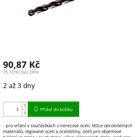
90,87 Kč
75,10 Kč bez DPH
Měrná
2 až 3 dny
cena:
Přidat do košíku
- pro vrtání v součástkách z nerezové oceli, těžce obrobitelných
materiálů, legované oceli a ocelolitiny, oceli pro objemové