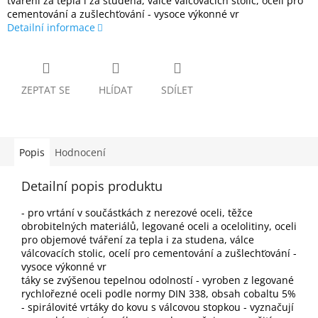
tváření za tepla i za studena, válce válcovacích stolic, ocelí pro
cementování a zušlechťování - vysoce výkonné vr
Detailní informace
ZEPTAT SE
HLÍDAT
SDÍLET
Popis
Hodnocení
Detailní popis produktu
- pro vrtání v součástkách z nerezové oceli, těžce
obrobitelných materiálů, legované oceli a ocelolitiny, oceli
pro objemové tváření za tepla i za studena, válce
válcovacích stolic, ocelí pro cementování a zušlechťování -
vysoce výkonné vr
táky se zvýšenou tepelnou odolností - vyroben z legované
rychlořezné oceli podle normy DIN 338, obsah cobaltu 5%
- spirálovité vrtáky do kovu s válcovou stopkou - vyznačují