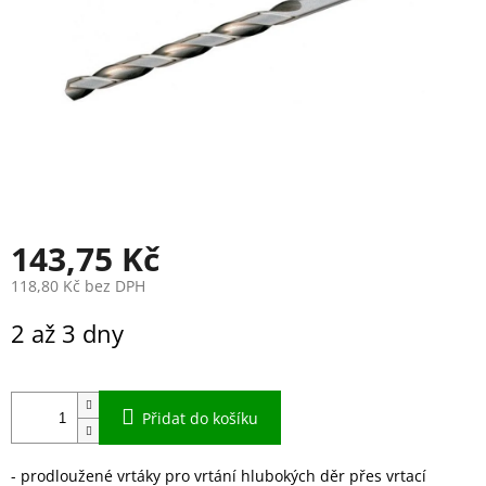
143,75 Kč
118,80 Kč bez DPH
Měrná
2 až 3 dny
cena:
Přidat do košíku
- prodloužené vrtáky pro vrtání hlubokých děr přes vrtací