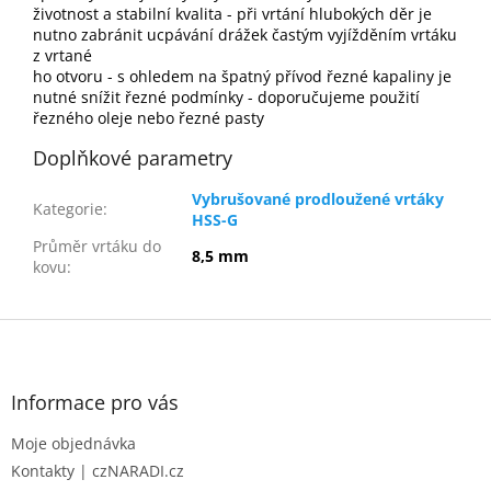
životnost a stabilní kvalita - při vrtání hlubokých děr je
nutno zabránit ucpávání drážek častým vyjížděním vrtáku
z vrtané
ho otvoru - s ohledem na špatný přívod řezné kapaliny je
nutné snížit řezné podmínky - doporučujeme použití
řezného oleje nebo řezné pasty
Doplňkové parametry
Vybrušované prodloužené vrtáky
Kategorie
:
HSS-G
Průměr vrtáku do
8,5 mm
kovu
:
Z
á
p
a
Informace pro vás
t
Moje objednávka
í
Kontakty | czNARADI.cz