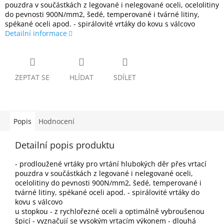
pouzdra v součástkách z legované i nelegované oceli, ocelolitiny
do pevnosti 900N/mm2, šedé, temperované i tvárné litiny,
spékané oceli apod. - spirálovité vrtáky do kovu s válcovo
Detailní informace
ZEPTAT SE
HLÍDAT
SDÍLET
Popis
Hodnocení
Detailní popis produktu
- prodloužené vrtáky pro vrtání hlubokých děr přes vrtací
pouzdra v součástkách z legované i nelegované oceli,
ocelolitiny do pevnosti 900N/mm2, šedé, temperované i
tvárné litiny, spékané oceli apod. - spirálovité vrtáky do
kovu s válcovo
u stopkou - z rychlořezné oceli a optimálně vybroušenou
špicí - vyznačují se vysokým vrtacím výkonem - dlouhá