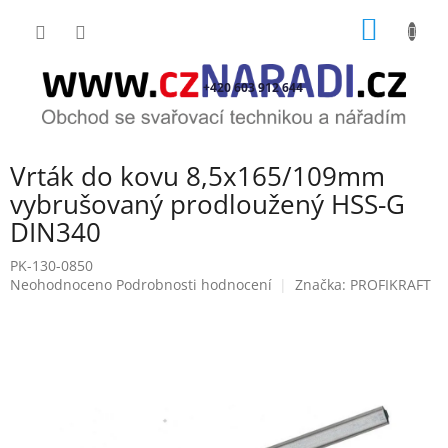
Přejít
NÁKUP
na
obsah
KOŠÍK
+420 603 912 644
Vrták do kovu 8,5x165/109mm
vybrušovaný prodloužený HSS-G
DIN340
PK-130-0850
Průměrné
Neohodnoceno
Podrobnosti hodnocení
Značka:
PROFIKRAFT
hodnocení
produktu
je
0,0
z
5
hvězdiček.